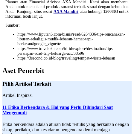
Planner atau Financial Advisor AXA Mandiri. Kami akan membantu
Anda untuk memahami produk asuransi terbaik sesuai dengan kebutuhan
Anda. Kunjungi situs resmi
AXA Mandiri
atau hubungi
1500803
untuk
informasi lebih lanjut.
Sumber:
https://www.liputan6.com/bisnis/read/6264336/tips-rencanakan-
liburan-sekaligus-mudik-lebaran-hemat-tapi-
berkesan#google_vignette
https://www.traveloka.com/id-id/explore/destination/tips-
persiapan-road-trip-keluarga-acc/38596
https://3second.co.id/blog/traveling/tempat-wisata-lebaran
Aset Penerbit
Pilih Artikel Terkait
Artikel Inspirasi
11 Etika Berkendara & Hal yang Perlu Dihindari Saat
Mengemudi
Etika berkendara adalah aturan tidak tertulis yang berkaitan dengan
sikap, perilaku, dan kesadaran pengendara demi menjaga