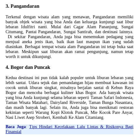
3. Pangandaran
Terkenal dengan wisata alam yang menawan, Pangandaran memiliki
banyak objek wisata yang bisa Anda dan keluarga kunjungi saat libur
lebaran Idulfitri nanti. Mulai dari Cagar Alam Pananjung, Sungai
Citumang, Pantai Pangandaran, Sungai Santirah, dan destinasi lainnya.
Di sekitar Pangandaran, Anda juga bisa menemukan pedagang yang
menjual aneka jenis ikan, baik ikan laut maupun ikan yang sudah
diasinkan. Berbagai tempat wisata alam Pangandaran ini tetap buka saat
lebaran. Meskipun saat liburan akan ramai pengunjung, namun tetap
worth it untuk dikunjungi.
4. Bogor dan Puncak
Kedua destinasi ini pun tidak kalah populer untuk liburan lebaran yang
lebih santai. Udara sejuk dan pemandangan hijau membuat kawasan ini
cocok untuk liburan singkat, misalnya berjalan santai di Kebun Raya
Bogor dan mencoba berbagai kuliner khas Bogor. Ada banyak wisata
yang bisa Anda kunjungi selama lebaran seperti Taman Safari Indonesia,
Taman Wisata Matahari, Dairyland Riverside, Taman Bunga Nusantara,
dan masih banyak lagi. Selain itu, Anda juga bisa menikmati restoran
kekinian seperti Warung Kopi Klotok Puncak, Mie Kocok Pare Anyar,
Nasi Liwet Asep Stroberi, Kembali Ke Alam Citamiang.
Baca Juga
:
Tips Hindari Kecelakaan Lalu Lintas & Risikonya Bagi
Finansial