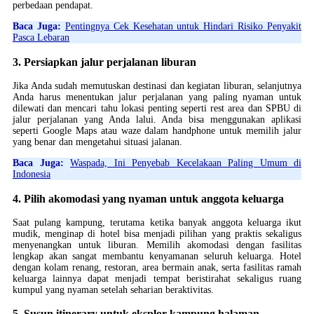
perbedaan pendapat.
Baca Juga:
Pentingnya Cek Kesehatan untuk Hindari Risiko Penyakit
Pasca Lebaran
3. Persiapkan jalur perjalanan liburan
Jika Anda sudah memutuskan destinasi dan kegiatan liburan, selanjutnya
Anda harus menentukan jalur perjalanan yang paling nyaman untuk
dilewati dan mencari tahu lokasi penting seperti rest area dan SPBU di
jalur perjalanan yang Anda lalui. Anda bisa menggunakan aplikasi
seperti Google Maps atau waze dalam handphone untuk memilih jalur
yang benar dan mengetahui situasi jalanan.
Baca Juga:
Waspada, Ini Penyebab Kecelakaan Paling Umum di
Indonesia
4. Pilih akomodasi yang nyaman untuk anggota keluarga
Saat pulang kampung, terutama ketika banyak anggota keluarga ikut
mudik, menginap di hotel bisa menjadi pilihan yang praktis sekaligus
menyenangkan untuk liburan. Memilih akomodasi dengan fasilitas
lengkap akan sangat membantu kenyamanan seluruh keluarga. Hotel
dengan kolam renang, restoran, area bermain anak, serta fasilitas ramah
keluarga lainnya dapat menjadi tempat beristirahat sekaligus ruang
kumpul yang nyaman setelah seharian beraktivitas.
5. Susun itinerary untuk eksplor kampung halaman