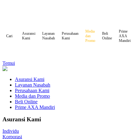
Media
Prime
Asuransi
Layanan
Perusahaan
Beli
dan
AXA
Cari
Kami
Nasabah
Kami
Online
Promo
Mandiri
Temui
Asuransi Kami
Layanan Nasabah
Perusahaan Kami
Media dan Promo
Beli Online
Prime AXA Mandiri
Asuransi Kami
Individu
Korporasi