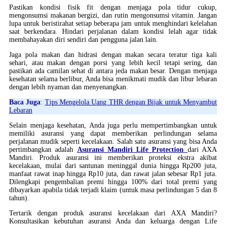
Pastikan kondisi fisik fit dengan menjaga pola tidur cukup,
mengonsumsi makanan bergizi, dan rutin mengonsumsi vitamin. Jangan
lupa untuk beristirahat setiap beberapa jam untuk menghindari kelelahan
saat berkendara. Hindari perjalanan dalam kondisi lelah agar tidak
membahayakan diri sendiri dan pengguna jalan lain.
Jaga pola makan dan hidrasi dengan makan secara teratur tiga kali
sehari, atau makan dengan porsi yang lebih kecil tetapi sering, dan
pastikan ada camilan sehat di antara jeda makan besar. Dengan menjaga
kesehatan selama berlibur, Anda bisa menikmati mudik dan libur lebaran
dengan lebih nyaman dan menyenangkan.
Baca Juga
:
Tips Mengelola Uang THR dengan Bijak untuk Menyambut
Lebaran
Selain menjaga kesehatan, Anda juga perlu mempertimbangkan untuk
memiliki asuransi yang dapat memberikan perlindungan selama
perjalanan mudik seperti kecelakaan. Salah satu asuransi yang bisa Anda
pertimbangkan adalah
Asuransi Mandiri Life Protection
dari AXA
Mandiri. Produk asuransi ini memberikan proteksi ekstra akibat
kecelakaan, mulai dari santunan meninggal dunia hingga Rp200 juta,
manfaat rawat inap hingga Rp10 juta, dan rawat jalan sebesar Rp1 juta.
Dilengkapi pengembalian premi hingga 100% dari total premi yang
dibayarkan apabila tidak terjadi klaim (untuk masa perlindungan 5 dan 8
tahun).
Tertarik dengan produk asuransi kecelakaan dari AXA Mandiri?
Konsultasikan kebutuhan asuransi Anda dan keluarga dengan Life