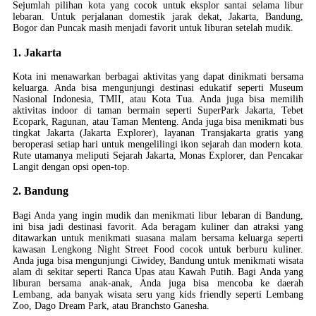
Sejumlah pilihan kota yang cocok untuk eksplor santai selama libur
lebaran. Untuk perjalanan domestik jarak dekat, Jakarta, Bandung,
Bogor dan Puncak masih menjadi favorit untuk liburan setelah mudik.
1. Jakarta
Kota ini menawarkan berbagai aktivitas yang dapat dinikmati bersama
keluarga. Anda bisa mengunjungi destinasi edukatif seperti Museum
Nasional Indonesia, TMII, atau Kota Tua. Anda juga bisa memilih
aktivitas indoor di taman bermain seperti SuperPark Jakarta, Tebet
Ecopark, Ragunan, atau Taman Menteng. Anda juga bisa menikmati bus
tingkat Jakarta (Jakarta Explorer), layanan Transjakarta gratis yang
beroperasi setiap hari untuk mengelilingi ikon sejarah dan modern kota.
Rute utamanya meliputi Sejarah Jakarta, Monas Explorer, dan Pencakar
Langit dengan opsi open-top.
2. Bandung
Bagi Anda yang ingin mudik dan menikmati libur lebaran di Bandung,
ini bisa jadi destinasi favorit. Ada beragam kuliner dan atraksi yang
ditawarkan untuk menikmati suasana malam bersama keluarga seperti
kawasan Lengkong Night Street Food cocok untuk berburu kuliner.
Anda juga bisa mengunjungi Ciwidey, Bandung untuk menikmati wisata
alam di sekitar seperti Ranca Upas atau Kawah Putih. Bagi Anda yang
liburan bersama anak-anak, Anda juga bisa mencoba ke daerah
Lembang, ada banyak wisata seru yang kids friendly seperti Lembang
Zoo, Dago Dream Park, atau Branchsto Ganesha.