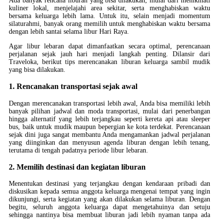
Ada banyak rencana liburan yang bisa dilakukan, mulai dari menikmati
kuliner lokal, menjelajahi area sekitar, serta menghabiskan waktu
bersama keluarga lebih lama. Untuk itu, selain menjadi momentum
silaturahmi, banyak orang memilih untuk menghabiskan waktu bersama
dengan lebih santai selama libur Hari Raya.
Agar libur lebaran dapat dimanfaatkan secara optimal, perencanaan
perjalanan sejak jauh hari menjadi langkah penting. Dilansir dari
Traveloka, berikut tips merencanakan liburan keluarga sambil mudik
yang bisa dilakukan.
1. Rencanakan transportasi sejak awal
Dengan merencanakan transportasi lebih awal, Anda bisa memiliki lebih
banyak pilihan jadwal dan moda transportasi, mulai dari penerbangan
hingga alternatif yang lebih terjangkau seperti kereta api atau sleeper
bus, baik untuk mudik maupun bepergian ke kota terdekat. Perencanaan
sejak dini juga sangat membantu Anda mengamankan jadwal perjalanan
yang diinginkan dan menyusun agenda liburan dengan lebih tenang,
terutama di tengah padatnya periode libur lebaran.
2. Memilih destinasi dan kegiatan liburan
Menentukan destinasi yang terjangkau dengan kendaraan pribadi dan
diskusikan kepada semua anggota keluarga mengenai tempat yang ingin
dikunjungi, serta kegiatan yang akan dilakukan selama liburan. Dengan
begitu, seluruh anggota keluarga dapat mengetahuinya dan setuju
sehingga nantinya bisa membuat liburan jadi lebih nyaman tanpa ada