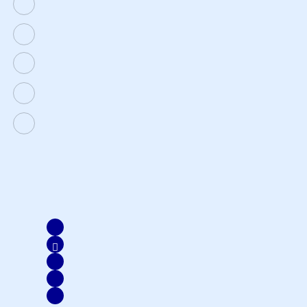
Selatan, DKI Jakarta
1500 803
customer@axa-mandiri.co.id
(nasabah reguler)
(nasabah prioritas)
Disclaimer & Ownership.
Copyright 2022 AXA Mandiri.
PT AXA Mandiri Financial Services berizin dan diawasi oleh
Otoritas Jasa Keuangan