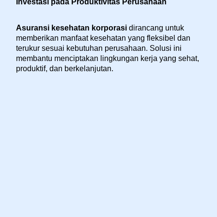
Investasi pada Produktivitas Perusahaan
Asuransi kesehatan korporasi
dirancang untuk
memberikan manfaat kesehatan yang fleksibel dan
terukur sesuai kebutuhan perusahaan. Solusi ini
membantu menciptakan lingkungan kerja yang sehat,
produktif, dan berkelanjutan.
Manfaat Product - Perlindungan
Kesehatan Korporasi
Manfaat Perlindungan Yang Anda Dapatkan
Penggantian Biaya Rawat Jalan
Penggantian Biaya Rawat Inap
Penggantian Biaya Dental
Penggantian Biaya Kacamata