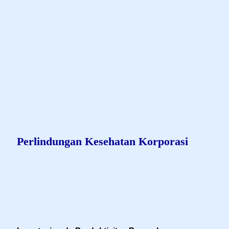
Remah roti
AXA-MANDIRI.CO.ID
ASURANSI KAMI
KORPORASI
PERLINDUNGAN KESEHATAN KORPORASI
Perlindungan Kesehatan Korporasi
Product Description - Perlindungan
Korporat Kesehatan