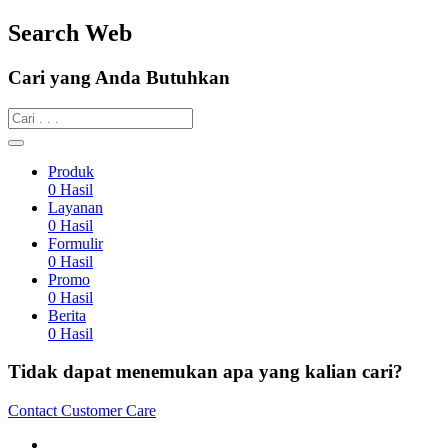
Search Web
Cari yang Anda Butuhkan
Produk
0
Hasil
Layanan
0
Hasil
Formulir
0
Hasil
Promo
0
Hasil
Berita
0
Hasil
Tidak dapat menemukan apa yang kalian cari?
Contact Customer Care