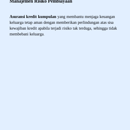
Manajemen Risiko Pembiayaan
Asuransi kredit kumpulan
yang membantu menjaga keuangan
keluarga tetap aman dengan memberikan perlindungan atas sisa
kewajiban kredit apabila terjadi risiko tak terduga, sehingga tidak
membebani keluarga.
Manfaat Product - Perlindungan Kredit
Kumpulan
Manfaat Perlindungan Yang Anda Dapatkan
Manfaat Meninggal Dunia
Manfaat Cacat Tetap Total
Manfaat Meninggal Dunia Sebesar Sisa Pinjaman Pokok
Hanya Cukup Membayar Premi Satu Kali (Premi Tunggal)