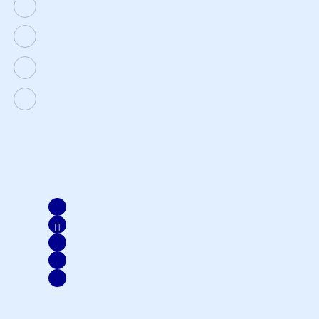
1500 803
customer@axa-mandiri.co.id
(nasabah reguler)
(nasabah prioritas)
Disclaimer & Ownership.
Copyright 2022 AXA Mandiri.
PT AXA Mandiri Financial Services berizin dan diawasi oleh
Otoritas Jasa Keuangan
Login Emma
Online Booking