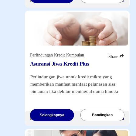
Premi Mulai
Rp100.000
/Bulan
06/08/26
total.
124.7585
0.013499999999993406
Mandiri Balanced Offshore USD Class B
05/08/26
13.2438
13.2438
Mandiri Money Market Rupiah
06/08/26
217.4811
0.0257000000000005
Perlindungan Kredit Kumpulan
Share
Mandiri Golden Equity Offshore Usd
Asuransi Jiwa Kredit Plus
05/08/26
0.0
Perlindungan jiwa untuk kredit mikro yang
0.0
Mandiri Prime Equity Rupiah
memberikan manfaat manfaat pelunasan sisa
06/08/26
pinjaman jika debitur meninggal dunia hingga
86.2062
Rp1 Miliar
.
0.5399000000000029
Mandiri Protected Balanced Money Rupiah
06/08/26
94.6958
Selengkapnya
Bandingkan
Premi Mulai
Dapat disesuaikan
0.005800000000007799
Mandiri Excellent Equity Rupiah
06/08/26