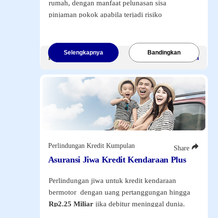
rumah, dengan manfaat pelunasan sisa
pinjaman pokok apabila terjadi risiko
meninggal dunia.
Selengkapnya
Bandingkan
Premi Mulai
Dapat disesuaikan
Perlindungan Kredit Kumpulan
Share
NAV and Laporan Widget
Asuransi Jiwa Kredit Kendaraan Plus
Harga Unit
Perlindungan jiwa untuk kredit kendaraan
Laporan Kinerja Fund Bulanan
bermotor dengan uang pertanggungan hingga
Harga Unit
Rp2.25 Miliar
jika debitur meninggal dunia.