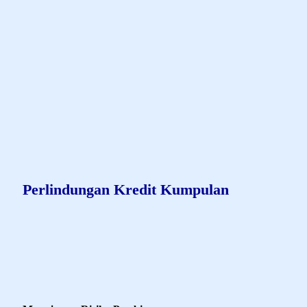
Remah roti
AXA-MANDIRI.CO.ID
ASURANSI KAMI
INDIVIDU
PERLINDUNGAN KREDIT KUMPULAN
Perlindungan Kredit Kumpulan
Product Description - Perlindungan
Kredit Kumpulan