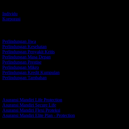
Asuransi Kami
Individu
Korporasi
Individu
Perlindungan Jiwa
Perlindungan Kesehatan
Perlindungan Penyakit Kritis
Perlindungan Masa Depan
Perlindungan Prestise
Perlindungan Mikro
Perlindungan Kredit Kumpulan
Perlindungan Tambahan
Perlindungan Jiwa
Asuransi Mandiri Life Protection
Asuransi Mandiri Secure Life
Asuransi Mandiri Flexi Proteksi
Asuransi Mandiri Elite Plan - Protection
Perlindungan Kesehatan