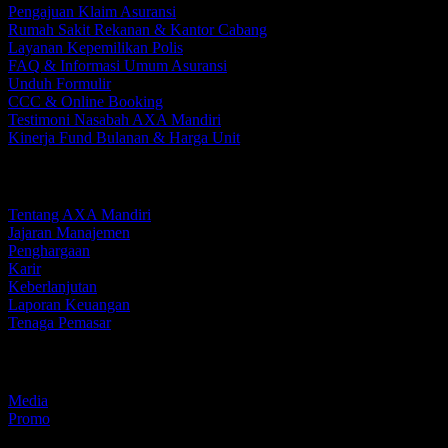
Pengajuan Klaim Asuransi
Rumah Sakit Rekanan & Kantor Cabang
Layanan Kepemilikan Polis
FAQ & Informasi Umum Asuransi
Unduh Formulir
CCC & Online Booking
Testimoni Nasabah AXA Mandiri
Kinerja Fund Bulanan & Harga Unit
Perusahaan Kami
Tentang AXA Mandiri
Jajaran Manajemen
Penghargaan
Karir
Keberlanjutan
Laporan Keuangan
Tenaga Pemasar
Media dan Promo
Media
Promo