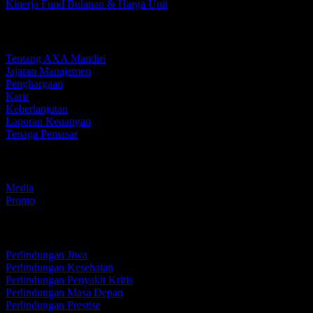
Kinerja Fund Bulanan & Harga Unit
Perusahaan Kami
Tentang AXA Mandiri
Jajaran Manajemen
Penghargaan
Karir
Keberlanjutan
Laporan Keuangan
Tenaga Pemasar
Media dan Promo
Media
Promo
Individu
Perlindungan Jiwa
Perlindungan Kesehatan
Perlindungan Penyakit Kritis
Perlindungan Masa Depan
Perlindungan Prestise