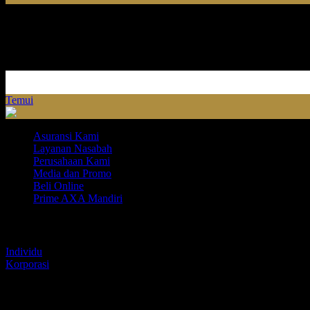
Temui
Asuransi Kami
Layanan Nasabah
Perusahaan Kami
Media dan Promo
Beli Online
Prime AXA Mandiri
Asuransi Kami
Individu
Korporasi
Layanan Nasabah