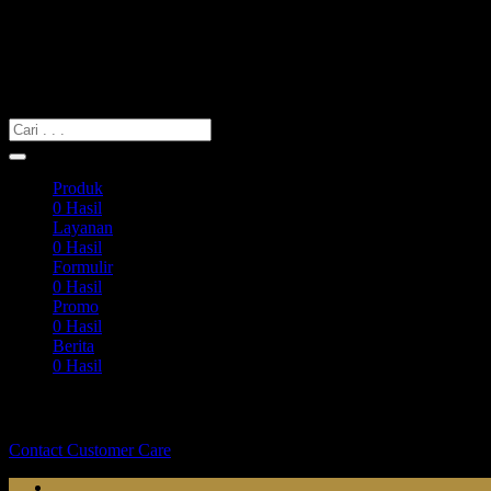
Search Web
Cari yang Anda Butuhkan
Produk
0
Hasil
Layanan
0
Hasil
Formulir
0
Hasil
Promo
0
Hasil
Berita
0
Hasil
Tidak dapat menemukan apa yang kalian cari?
Contact Customer Care