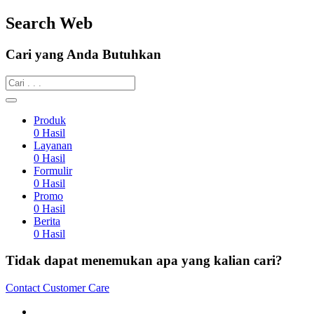
Search Web
Cari yang Anda Butuhkan
Produk
0
Hasil
Layanan
0
Hasil
Formulir
0
Hasil
Promo
0
Hasil
Berita
0
Hasil
Tidak dapat menemukan apa yang kalian cari?
Contact Customer Care