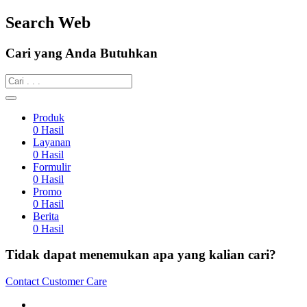
Search Web
Cari yang Anda Butuhkan
Produk
0
Hasil
Layanan
0
Hasil
Formulir
0
Hasil
Promo
0
Hasil
Berita
0
Hasil
Tidak dapat menemukan apa yang kalian cari?
Contact Customer Care