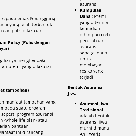
asuransi
Kumpulan
Dana
: Premi
s kepada pihak Penanggung
yang diterima
unai yang telah terbentuk
kemudian
alan polis dilakukan..
dihimpun oleh
perusahaan
ium Policy (Polis dengan
asuransi
ayar)
sebagai dana
untuk
ang hanya menghendaki
membayar
ran premi yang dilakukan
resiko yang
terjadi.
Bentuk Asuransi
aat tambahan)
Jiwa
an manfaat tambahan yang
Asuransi Jiwa
an pada suatu program
Tradisional
, seperti program asuransi
adalah bentuk
 (whole life plan) atau
asuransi jiwa
rian bantuan
murni dimana
anfaat ini dirancang
Ahli Waris