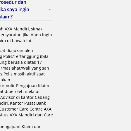
rosedur dan
ika saya ingin
klaim?
h AXA Mandiri, simak
ersyaratan jika Anda ingin
im di bawah ini:
pat diajukan oleh
 Polis/Tertanggung (bila
ung berusia diatas 17
ermaslahat/Wali yang sah
s Polis masih aktif saat
jukan.
Formulir Pengajuan Klaim
at diperoleh melalui
 Advisor di kantor Cabang
diri, Kantor Pusat Bank
 Customer Care Centre AXA
situs AXA Mandiri dan Care
 pengajuan Klaim dan