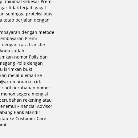
i minimal sebesar Premi
agar tidak terjadi gagal
an sehingga proteksi atas
da tetap berjalan dengan
embayaran dengan metode
pembayaran Premi
 dengan cara transfer,
 Anda sudah
mkan nomor Polis dan
egang Polis dengan
lu kirimkan bukti
an melalui email ke
@axa-mandiri.co.id.
terjadi perubahan nomor
, mohon segera mengisi
 perubahan rekening atau
enemui Financial Advisor
cabang Bank Mandiri
 atau ke Customer Care
ami