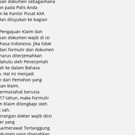
apan dokumen sebagaimana
an pada Polis Anda
an ke Kantor Pusat AXA
dan ditujukan ke bagian
 Pengajuan Klaim dan
pan dokumen wajib di isi
asa Indonesia. Jika tidak
 dari formulir dan dokumen
 harus diterjemahkan
 dahulu oleh Penerjemah
h ke dalam Bahasa
. Hal ini menjadi
n dari Pemohon yang
an klaim.
Termaslahat berusia
17 tahun, maka Formulir
n Klaim dilengkapi oleh
 sah.
erangan dokter wajib diisi
ter yang
a/merawat Tertanggung.
okumen yang diserahkan