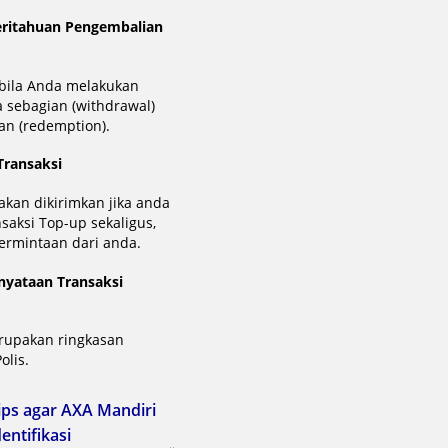
eritahuan Pengembalian
bila Anda melakukan
 sebagian (withdrawal)
an (redemption).
Transaksi
akan dikirimkan jika anda
saksi Top-up sekaligus,
permintaan dari anda.
nyataan Transaksi
rupakan ringkasan
olis.
ips agar AXA Mandiri
ntifikasi