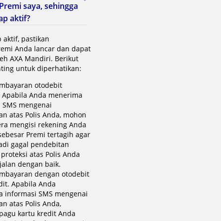
remi saya, sehingga
ap aktif?
 aktif, pastikan
emi Anda lancar dan dapat
oleh AXA Mandiri. Berikut
nting untuk diperhatikan:
mbayaran otodebit
. Apabila Anda menerima
i SMS mengenai
an atas Polis Anda, mohon
era mengisi rekening Anda
sebesar Premi tertagih agar
jadi gagal pendebitan
proteksi atas Polis Anda
jalan dengan baik.
mbayaran dengan otodebit
dit. Apabila Anda
 informasi SMS mengenai
n atas Polis Anda,
pagu kartu kredit Anda