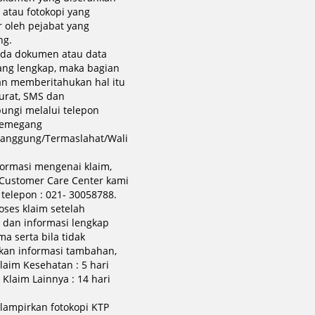
i atau fotokopi yang
ir oleh pejabat yang
ng.
ada dokumen atau data
ang lengkap, maka bagian
an memberitahukan hal itu
surat, SMS dan
ngi melalui telepon
Pemegang
rtanggung/Termaslahat/Wali
.
formasi mengenai klaim,
Customer Care Center kami
telepon : 021- 30058788.
oses klaim setelah
dan informasi lengkap
ma serta bila tidak
an informasi tambahan,
laim Kesehatan : 5 hari
 Klaim Lainnya : 14 hari
lampirkan fotokopi KTP