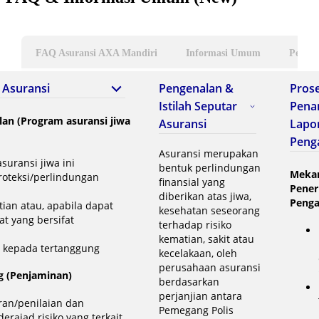
FAQ Asuransi AXA Mandiri
Informasi Umum
Penan
 Asuransi
Pengenalan &
Pros
Istilah Seputar
Pena
Plan (Program asuransi jiwa
Asuransi
Lapo
Peng
Asuransi merupakan
suransi jiwa ini
bentuk perlindungan
Meka
oteksi/perlindungan
finansial yang
Pene
diberikan atas jiwa,
Peng
ian atau, apabila dapat
kesehatan seseorang
at yang bersifat
terhadap risiko
kematian, sakit atau
 kepada tertanggung
kecelakaan, oleh
perusahaan asuransi
g (Penjaminan)
berdasarkan
perjanjian antara
ran/penilaian dan
Pemegang Polis
erajad risiko yang terkait