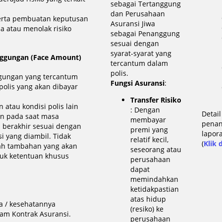
sebagai Tertanggung
dan Perusahaan
serta pembuatan keputusan
Asuransi Jiwa
 atau menolak risiko
sebagai Penanggung
sesuai dengan
syarat-syarat yang
nggungan (Face Amount)
tercantum dalam
polis.
gungan yang tercantum
Fungsi Asuransi
:
olis yang akan dibayar
Transfer Risiko
n atau kondisi polis lain
: Dengan
Detail
an pada saat masa
membayar
pena
 berakhir sesuai dengan
premi yang
lapor
 yang diambil. Tidak
relatif kecil,
(
Klik d
ah tambahan yang akan
seseorang atau
uk ketentuan khusus
perusahaan
dapat
memindahkan
g
ketidakpastian
atas hidup
a / kesehatannya
(resiko) ke
am Kontrak Asuransi.
perusahaan