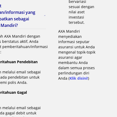
bervariasi
t
sesuai dengan
n/informasi yang
nilai aset
investasi
patkan sebagai
tersebut.
Mandiri?
AXA Mandiri
ah AXA Mandiri dengan
menyediakan
 berstatus aktif, Anda
informasi seputar
t pemberitahuan/informasi
asuransi untuk Anda
:
mengenal topik-topik
asuransi agar
eritahuan Pendebitan
membantu Anda
dalam semua proses
n melalui email sebagai
perlindungan diri
 ada pendebitan untuk
Anda (
Klik disini!
)
emi polis Anda.
eritahuan Gagal
n melalui email sebagai
ada gagal debit untuk