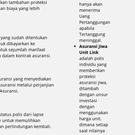
kan tambahan proteksi
hanya akan
n biaya yang lebih
menerima
Uang
Pertanggungan
apabila
Tertanggung
 yang sudah ditentukan
meninggal.
tuk dibayarkan ke
Asuransi Jiwa
tuk sejumlah manfaat
Unit Link
 dalam kontrak asuransi.
adalah polis
individu yang
memberikan
proteksi
uransi yang menyediakan
asuransi jiwa,
suransi melalui perjanjian
ditambah
Asuransi.
dengan unsur
investasi
dengan
menggunakan
tatus polis dari lapse
harga unit,
ce untuk memulihkan
dimana setiap
an perlindungan kembali.
saat nilainya