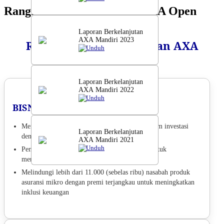
Rangkaian Keberlanjutan AXA Open
Laporan Berkelanjutan
AXA Mandiri 2023
Rangkaian Keberlanjutan AXA
Unduh
Mandiri
Laporan Berkelanjutan
AXA Mandiri 2022
Unduh
BISNIS KEBERLANJUTAN
Menempatkan 100% dana General Account dalam investasi
Laporan Berkelanjutan
dengan prinsip ESG termasuk
Green Bond
AXA Mandiri 2021
Unduh
Penanaman 4.200 bibit mangrove sejak 2022 untuk
mengurangi polusi karbon
Melindungi lebih dari 11.000 (sebelas ribu) nasabah produk
asuransi mikro dengan premi terjangkau untuk meningkatkan
inklusi keuangan