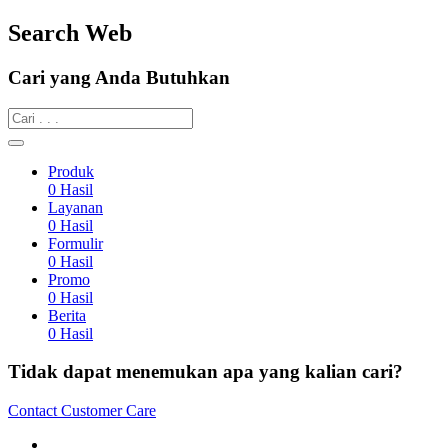
Search Web
Cari yang Anda Butuhkan
Produk
0
Hasil
Layanan
0
Hasil
Formulir
0
Hasil
Promo
0
Hasil
Berita
0
Hasil
Tidak dapat menemukan apa yang kalian cari?
Contact Customer Care