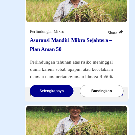
0.2896999999999963
Mandiri Active Balanced Money Syaria...
06/08/26
148.5287
0.8491000000000213
Mandiri Prime Fixed Income Rupiah
Perlindungan Mikro
Share
06/08/26
93.6545
Asuransi Mandiri Mikro Sejahtera –
0.09319999999999595
Plan Aman 50
Mandiri Dynamic Equity Money Rupiah
06/08/26
865.6003
Perlindungan tahunan atas risiko meninggal
5.004500000000007
dunia karena sebab apapun atau kecelakaan
Mandiri Secure Fixed Income Money Rupiah
dengan uang pertanggungan hingga Rp50jt,
06/08/26
399.9773
dilengkapi dengan manfaat Santunan Tunai
0.30510000000003856
Rawat Inap di Rumah Sakit, Santunan Biaya
Selengkapnya
Bandingkan
Mandiri Secure Fixed Income Money USD
Premi Mulai
Rp50.000
/Sekaligus
Pembedahan dan Santunan Cacat Tetap akibat
06/08/26
13.4102
kecelakaan.
7.999999999999119E-4
Mandiri Fixed Income USD
Premi Tunggal
Rp50 Ribu
.
06/08/26
1.013
9.999999999998899E-5