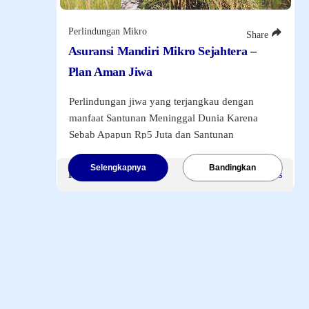
Mandiri Equity Offshore Class B
05/08/26
17.3066
Perlindungan Mikro
Share
17.3066
Asuransi Mandiri Mikro Sejahtera –
Mandiri Active Balanced Money Rupiah
06/08/26
Plan Aman Jiwa
187.3807
0.6271000000000129
Perlindungan jiwa yang terjangkau dengan
Mandiri Balanced Offshore Usd Class C
05/08/26
manfaat Santunan Meninggal Dunia Karena
12.9746
Sebab Apapun Rp5 Juta dan Santunan
12.9746
Meninggal Dunia akibat Kecelakaan Rp25 Juta.
Mandiri Equity Offshore USD
05/08/26
Dilengkapi fleksibilitas masa perlindungan
Selengkapnya
Bandingkan
Premi Mulai
Rp50.000
/Sekaligus
19.7323
hingga 5 tahun.
19.7323
Mandiri Amanah Pendapatan Tetap Syariah
Premi Tunggal
Rp50 Ribu
.
06/08/26
137.3745
0.09940000000000282
Mandiri Fixed Income Money Rupiah
06/08/26
306.525
0.3109999999999786
Mandiri Equity Money Rupiah