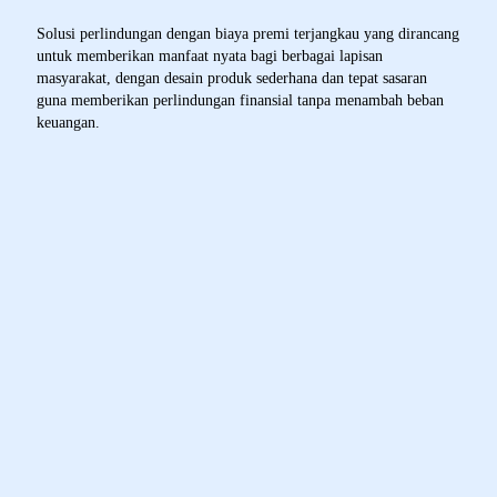
Solusi perlindungan dengan biaya premi terjangkau yang dirancang
untuk memberikan manfaat nyata bagi berbagai lapisan
masyarakat, dengan desain produk sederhana dan tepat sasaran
guna memberikan perlindungan finansial tanpa menambah beban
keuangan.
Manfaat Product - Perlindungan Mikro
Manfaat Perlindungan Yang Anda Dapatkan
Premi yang Terjangkau
Santunan Meninggal Dunia karena Kecelakaan
Santunan Meninggal Dunia karena Sebab Apapun
Santunan Tunai Rawat Inap
Santunan Cacat Tetap karena Kecelakaan