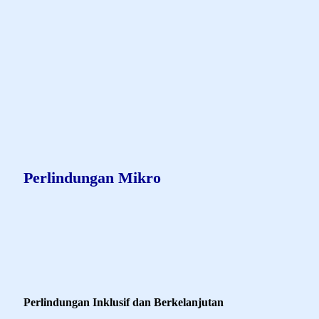
Remah roti
AXA-MANDIRI.CO.ID
ASURANSI KAMI
INDIVIDU
PERLINDUNGAN MIKRO
Perlindungan Mikro
Product Description - Perlindungan
Mikro
Perlindungan Inklusif dan Berkelanjutan