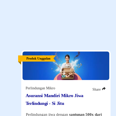
Aset Penerbit
Produk Unggulan Kami
Temukan ragam solusi perlindungan menyeluruh dengan
manfaat optimal sesuai dengan kebutuhan Anda dan keluarga.
Produk Unggulan
Perlindungan Mikro
Share
Asuransi Mandiri Mikro Jiwa
Terlindungi - Si Jitu
Perlindungan jiwa dengan
santunan 500x dari