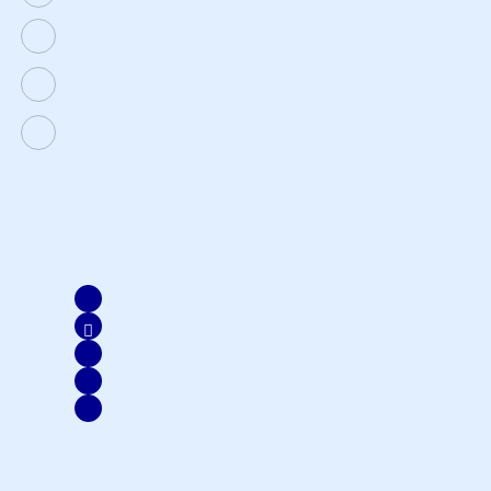
customer@axa-mandiri.co.id
(nasabah reguler)
(nasabah prioritas)
Disclaimer & Ownership.
Copyright 2022 AXA Mandiri.
PT AXA Mandiri Financial Services berizin dan diawasi oleh
Otoritas Jasa Keuangan
Login Emma
Online Booking