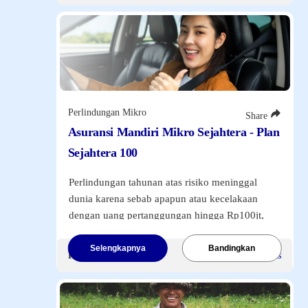
124.7585
0.013499999999993406
kecelakaan.
Mandiri Balanced Offshore USD Class B
05/08/26
Premi Tunggal
Rp40 Ribu
.
13.2438
13.2438
Mandiri Money Market Rupiah
06/08/26
217.4811
0.0257000000000005
Perlindungan Mikro
Share
Mandiri Golden Equity Offshore Usd
Asuransi Mandiri Mikro Sejahtera - Plan
05/08/26
0.0
Sejahtera 100
0.0
Mandiri Prime Equity Rupiah
Perlindungan tahunan atas risiko meninggal
06/08/26
dunia karena sebab apapun atau kecelakaan
86.2062
0.5399000000000029
dengan uang pertanggungan hingga Rp100jt,
Mandiri Protected Balanced Money Rupiah
dilengkapi dengan manfaat Santunan Tunai
06/08/26
Rawat Inap di Rumah Sakit dan Santunan
94.6958
Selengkapnya
Bandingkan
Premi Mulai
Rp80.000
/Sekaligus
0.005800000000007799
Biaya Pembedahan.
Mandiri Excellent Equity Rupiah
06/08/26
Premi Tunggal
Rp80 Ribu
.
47.6034