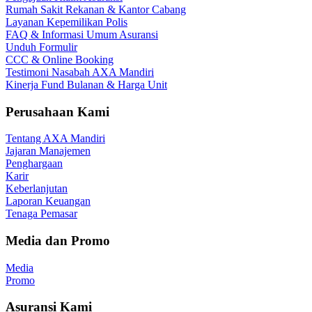
Rumah Sakit Rekanan & Kantor Cabang
Layanan Kepemilikan Polis
FAQ & Informasi Umum Asuransi
Unduh Formulir
CCC & Online Booking
Testimoni Nasabah AXA Mandiri
Kinerja Fund Bulanan & Harga Unit
Perusahaan Kami
Tentang AXA Mandiri
Jajaran Manajemen
Penghargaan
Karir
Keberlanjutan
Laporan Keuangan
Tenaga Pemasar
Media dan Promo
Media
Promo
Asuransi Kami