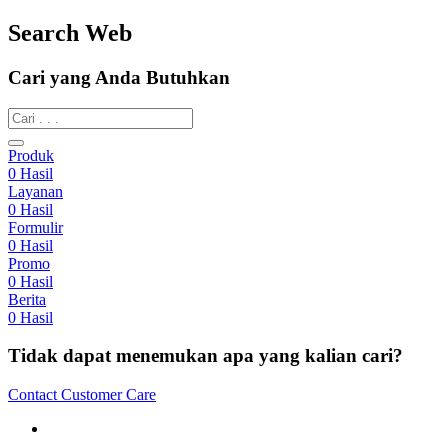
Search Web
Cari yang Anda Butuhkan
Produk
0
Hasil
Layanan
0
Hasil
Formulir
0
Hasil
Promo
0
Hasil
Berita
0
Hasil
Tidak dapat menemukan apa yang kalian cari?
Contact Customer Care