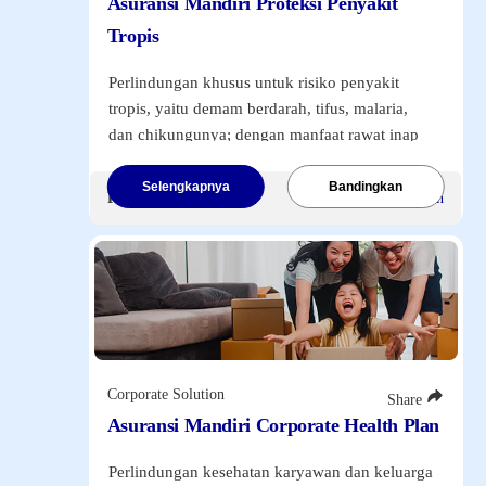
Asuransi Mandiri Proteksi Penyakit
Tropis
Harga Unit
Laporan Kinerja Fund Bulanan
Perlindungan khusus untuk risiko penyakit
Harga Unit
tropis, yaitu demam berdarah, tifus, malaria,
Mandiri Attractive Equity Money Rupiah
dan chikungunya; dengan manfaat rawat inap
06/08/26
hingga Rp1 juta per hari dan santunan tunai
114.5604
hingga Rp1 juta per hari. Tersedia
Selengkapnya
Bandingkan
0.8589999999999947
Premi Mulai
Rp100.000
/Bulan
Mandiri Attractive Equity Money Syar...
pengembalian premi hingga 30% jika tidak ada
06/08/26
klaim dalam 3 tahun.
97.3613
0.7864000000000004
Klik tombol di bawah ini
untuk melihat
Mandiri Amanah Equity Syariah Rupiah
informasi lebih lanjut.
06/08/26
104.2894
0.6997999999999962
Mandiri Balanced Offshore USD
05/08/26
Corporate Solution
Share
14.1004
Asuransi Mandiri Corporate Health Plan
14.1004
Mandiri Advanced Commodity Equity Sy...
06/08/26
Perlindungan kesehatan karyawan dan keluarga
184.1476