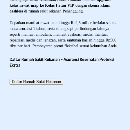
kelas rawat inap ke Kelas I atau VIP
dengan
skema klaim
cashless
di rumah sakit rekanan Penanggung.
Dapatkan manfaat rawat inap hingga Rp2,5 miliar berlaku selama
masa asuransi 1 tahun, serta dilengkapi perlindungan lainnya
seperti manfaat ambulans, manfaat evakuasi medis, manfaat
repatriasi medis dan jenazah, serta santunan harian hingga Rp500
ribu per hari. Pembayaran premi fleksibel sesuai kebutuhan Anda.
Daftar Rumah Sakit Rekanan – Asuransi Kesehatan Proteksi
Ekstra
Daftar Rumah Sakit Rekanan
Keunggulan Product - AKPE
Keunggulan Yang Anda Dapatkan
Upgrade Layanan Rawat Inap ke Kelas I atau VIP Dengan