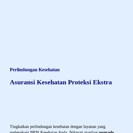
Remah roti
AXA-MANDIRI.CO.ID
ASURANSI KAMI
INDIVIDU
PERLINDUNGAN KESEHATAN
ASURANSI KESEHATAN PROTEKSI EKSTRA
Perlindungan Kesehatan
Asuransi Kesehatan Proteksi Ekstra
Product Description - AKPE
Tingkatkan perlindungan kesehatan dengan layanan yang
melengkapi BPJS Kesehatan Anda. Nikmati manfaat
upgrade