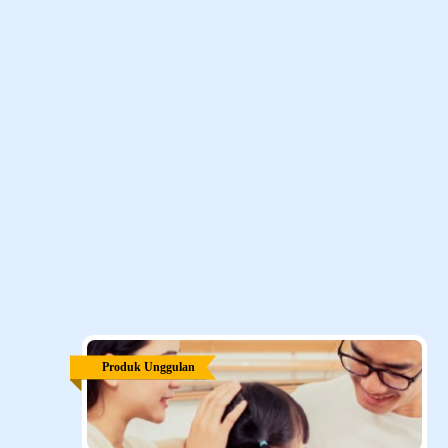
Klik di sini
untuk melihat alamat CCC kami.
Aset Penerbit
Produk Unggulan Kami
Temukan ragam solusi perlindungan menyeluruh dengan
manfaat optimal sesuai dengan kebutuhan Anda dan keluarga.
Semua
Perlindungan Individu
Corporate Solution
Produk Unggulan