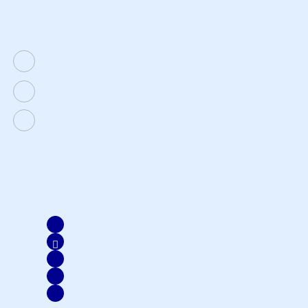
Legalitas
AXA Mandiri
Kuningan City, AXA Tower, Kec. Setiabudi, Kota Jakarta
Selatan, DKI Jakarta
1500 803
customer@axa-mandiri.co.id
Disclaimer & Ownership.
Copyright 2022 AXA Mandiri.
PT AXA Mandiri Financial Services berizin dan diawasi oleh
Otoritas Jasa Keuangan