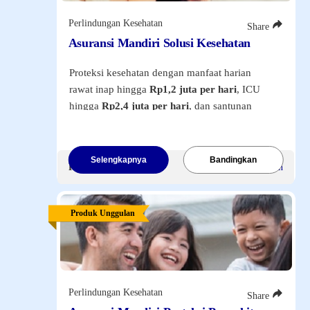
Perlindungan Kesehatan
Share
Asuransi Mandiri Solusi Kesehatan
Proteksi kesehatan dengan manfaat harian
rawat inap hingga
Rp1,2 juta per hari
, ICU
hingga
Rp2,4 juta per hari
, dan santunan
pembedahan hingga
Rp20 juta per tahun
.
Dilengkapi manfaat penggantian biaya
transportasi ke RS dan santunan meninggal
Selengkapnya
Bandingkan
Premi Mulai
Rp65.000
/Bulan
dunia karena kecelakaan
Rp50 juta
. Tersedia
pengembalian premi hingga 50% apabila tidak
terjadi klaim.
Produk Unggulan
Klik tombol di bawah ini
untuk melihat
informasi lebih lanjut.
Perlindungan Kesehatan
Share
NAV and Laporan Widget