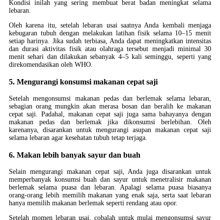
Kondisi inilah yang sering membuat berat badan meningkat selama
lebaran.
Oleh karena itu, setelah lebaran usai saatnya Anda kembali menjaga
kebugaran tubuh dengan melakukan latihan fisik selama 10–15 menit
setiap harinya. Jika sudah terbiasa, Anda dapat meningkatkan intensitas
dan durasi aktivitas fisik atau olahraga tersebut menjadi minimal 30
menit sehari dan dilakukan sebanyak 4–5 kali seminggu, seperti yang
direkomendasikan oleh WHO.
5. Mengurangi konsumsi makanan cepat saji
Setelah mengonsumsi makanan pedas dan berlemak selama lebaran,
sebagian orang mungkin akan merasa bosan dan beralih ke makanan
cepat saji. Padahal, makanan cepat saji juga sama bahayanya dengan
makanan pedas dan berlemak jika dikonsumsi berlebihan. Oleh
karenanya, disarankan untuk mengurangi asupan makanan cepat saji
selama lebaran agar kesehatan tubuh tetap terjaga.
6. Makan lebih banyak sayur dan buah
Selain mengurangi makanan cepat saji, Anda juga disarankan untuk
memperbanyak konsumsi buah dan sayur untuk menetralisir makanan
berlemak selama puasa dan lebaran. Apalagi selama puasa biasanya
orang-orang lebih memilih makanan yang enak saja, serta saat lebaran
hanya memilih makanan berlemak seperti rendang atau opor.
Setelah momen lebaran usai, cobalah untuk mulai mengonsumsi sayur