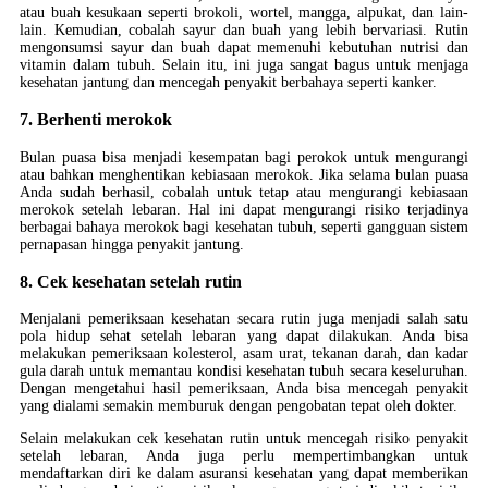
atau buah kesukaan seperti brokoli, wortel, mangga, alpukat, dan lain-
lain. Kemudian, cobalah sayur dan buah yang lebih bervariasi. Rutin
mengonsumsi sayur dan buah dapat memenuhi kebutuhan nutrisi dan
vitamin dalam tubuh. Selain itu, ini juga sangat bagus untuk menjaga
kesehatan jantung dan mencegah penyakit berbahaya seperti kanker.
7. Berhenti merokok
Bulan puasa bisa menjadi kesempatan bagi perokok untuk mengurangi
atau bahkan menghentikan kebiasaan merokok. Jika selama bulan puasa
Anda sudah berhasil, cobalah untuk tetap atau mengurangi kebiasaan
merokok setelah lebaran. Hal ini dapat mengurangi risiko terjadinya
berbagai bahaya merokok bagi kesehatan tubuh, seperti gangguan sistem
pernapasan hingga penyakit jantung.
8. Cek kesehatan setelah rutin
Menjalani pemeriksaan kesehatan secara rutin juga menjadi salah satu
pola hidup sehat setelah lebaran yang dapat dilakukan. Anda bisa
melakukan pemeriksaan kolesterol, asam urat, tekanan darah, dan kadar
gula darah untuk memantau kondisi kesehatan tubuh secara keseluruhan.
Dengan mengetahui hasil pemeriksaan, Anda bisa mencegah penyakit
yang dialami semakin memburuk dengan pengobatan tepat oleh dokter.
Selain melakukan cek kesehatan rutin untuk mencegah risiko penyakit
setelah lebaran, Anda juga perlu mempertimbangkan untuk
mendaftarkan diri ke dalam asuransi kesehatan yang dapat memberikan