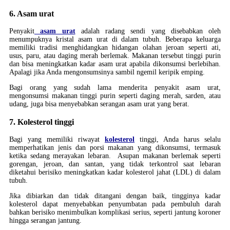
6. Asam urat
Penyakit
asam urat
adalah radang sendi yang disebabkan oleh
menumpuknya kristal asam urat di dalam tubuh. Beberapa keluarga
memiliki tradisi menghidangkan hidangan olahan jeroan seperti ati,
usus, paru, atau daging merah berlemak. Makanan tersebut tinggi purin
dan bisa meningkatkan kadar asam urat apabila dikonsumsi berlebihan.
Apalagi jika Anda mengonsumsinya sambil ngemil keripik emping.
Bagi orang yang sudah lama menderita penyakit asam urat,
mengonsumsi makanan tinggi purin seperti daging merah, sarden, atau
udang, juga bisa menyebabkan serangan asam urat yang berat.
7. Kolesterol tinggi
Bagi yang memiliki riwayat
kolesterol
tinggi, Anda harus selalu
memperhatikan jenis dan porsi makanan yang dikonsumsi, termasuk
ketika sedang merayakan lebaran. Asupan makanan berlemak seperti
gorengan, jeroan, dan santan, yang tidak terkontrol saat lebaran
diketahui berisiko meningkatkan kadar kolesterol jahat (LDL) di dalam
tubuh.
Jika dibiarkan dan tidak ditangani dengan baik, tingginya kadar
kolesterol dapat menyebabkan penyumbatan pada pembuluh darah
bahkan berisiko menimbulkan komplikasi serius, seperti jantung koroner
hingga serangan jantung.