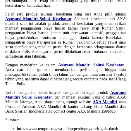
perlindungan dari setiap risiko keuangan yang terjadi akibat risiko
kesehatan di kemudian hari.
Salah satu produk asuransi kesehatan yang bisa Anda pilih adalah
Asuransi Mandiri Solusi Kesehatan
. Asuransi kesehatan dari AXA
mandiri satu ini adalah produk asuransi kesehatan yang memberikan
manfaat penggantian biaya harian kamar rawat inap Rumah Sakit,
penggantian biaya harian kamar unit perawatan intensif, penggantian
biaya pembedahan, santunan meninggal dunia karena Kecelakaan,
penggantian biaya transportasi ke Rumah Sakit untuk setiap rawat inap
serta manfaat pengembalian premi dengan ketentuan sebagaimana diatur
di dalam Polis. Pembayaran premi dilakukan secara bulanan, kuartalan,
semesteran atau tahunan.
Dengan mendaftar ke dalam
Asuransi Mandiri Solusi Kesehatan
,
Anda dan keluarga akan mendapatkan perlindungan hingga usia
mencapai 65 (enam puluh lima) tahun dan dengan masa asuransi 1 (satu)
tahun yang nantinya dapat diperpanjang secara otomatis pada saat Ulang
Tahun Polis.
Untuk mengetahui lebih banyak mengenai berbagai produk
Asuransi
Mandiri Solusi Kesehatan
dan manfaat asuransi yang dimiliki AXA
Mandiri lainnya, Anda dapat mengunjungi website
AXA Mandiri
atau
Financial Advisor AXA Mandiri di kantor cabang Bank Mandiri dan
Bank Syariah Indonesia atau contact center AXA Mandiri
1500803
.
Sumber:
https://www.tempo.co/gaya-hidup/pentingnya-cek-gula-darah-