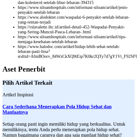
dan-kolesterol-setelah-libur-lebaran-394315
https://www.siloamhospitals.com/informasi-siloam/artikel/jenis-
penyakit-setelah-lebaran
https://www.alodokter.com/waspadai-6-penyakit-setelah-lebaran-
yang-rentan-terjadi
https://rslavalette.ihc.id/artikel-detail-452-Waspadai-Penyakit-
yang-Sering-Muncul-Pasca-Lebaran-.html
https://www.siloamhospitals.com/informasi-siloam/artikel/tips-
menjaga-kesehatan-setelah-lebaran
https://www.halodoc.com/artikel/hidup-lebih-sehat-setelah-
lebaran-pasti-bisa?
srsltid=AfmBOorv_84WzCkXQ9tEip7K0kr2QTy7d7gY1Vt_F92S
Aset Penerbit
Pilih Artikel Terkait
Artikel Inspirasi
Cara Sederhana Menerapkan Pola Hidup Sehat dan
Manfaatnya
Setiap orang pasti ingin memiliki hidup yang berkualitas. Untuk
memilikinya, tentu Anda perlu menerapkan pola hidup sehat.
Namun bagaimana caranya dan apa saja manfaat hidup sehat?