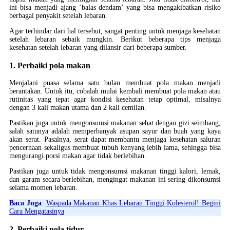
ini bisa menjadi ajang ‘balas dendam’ yang bisa mengakibatkan risiko
berbagai penyakit setelah lebaran.
Agar terhindar dari hal tersebut, sangat penting untuk menjaga kesehatan
setelah lebaran sebaik mungkin. Berikut beberapa tips menjaga
kesehatan setelah lebaran yang dilansir dari beberapa sumber.
1. Perbaiki pola makan
Menjalani puasa selama satu bulan membuat pola makan menjadi
berantakan. Untuk itu, cobalah mulai kembali membuat pola makan atau
rutinitas yang tepat agar kondisi kesehatan tetap optimal, misalnya
dengan 3 kali makan utama dan 2 kali cemilan.
Pastikan juga untuk mengonsumsi makanan sehat dengan gizi seimbang,
salah satunya adalah memperbanyak asupan sayur dan buah yang kaya
akan serat. Pasalnya, serat dapat membantu menjaga kesehatan saluran
pencernaan sekaligus membuat tubuh kenyang lebih lama, sehingga bisa
mengurangi porsi makan agar tidak berlebihan.
Pastikan juga untuk tidak mengonsumsi makanan tinggi kalori, lemak,
dan garam secara berlebihan, mengingat makanan ini sering dikonsumsi
selama momen lebaran.
Baca Juga
:
Waspada Makanan Khas Lebaran Tinggi Kolesterol! Begini
Cara Mengatasinya
2. Perbaiki pola tidur