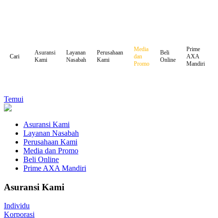
Media
Prime
Asuransi
Layanan
Perusahaan
Beli
dan
AXA
Cari
Kami
Nasabah
Kami
Online
Promo
Mandiri
Temui
Asuransi Kami
Layanan Nasabah
Perusahaan Kami
Media dan Promo
Beli Online
Prime AXA Mandiri
Asuransi Kami
Individu
Korporasi