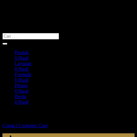
Search Web
Cari yang Anda Butuhkan
Produk
0
Hasil
Layanan
0
Hasil
Formulir
0
Hasil
Promo
0
Hasil
Berita
0
Hasil
Tidak dapat menemukan apa yang kalian cari?
Contact Customer Care