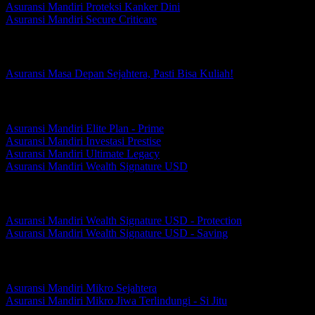
Asuransi Mandiri Proteksi Kanker Dini
Asuransi Mandiri Secure Criticare
Perlindungan Masa Depan
Asuransi Masa Depan Sejahtera, Pasti Bisa Kuliah!
Perlindungan Prestise
Asuransi Mandiri Elite Plan - Prime
Asuransi Mandiri Investasi Prestise
Asuransi Mandiri Ultimate Legacy
Asuransi Mandiri Wealth Signature USD
Asuransi Mandiri Wealth Signature USD
Asuransi Mandiri Wealth Signature USD - Protection
Asuransi Mandiri Wealth Signature USD - Saving
Perlindungan Mikro
Asuransi Mandiri Mikro Sejahtera
Asuransi Mandiri Mikro Jiwa Terlindungi - Si Jitu