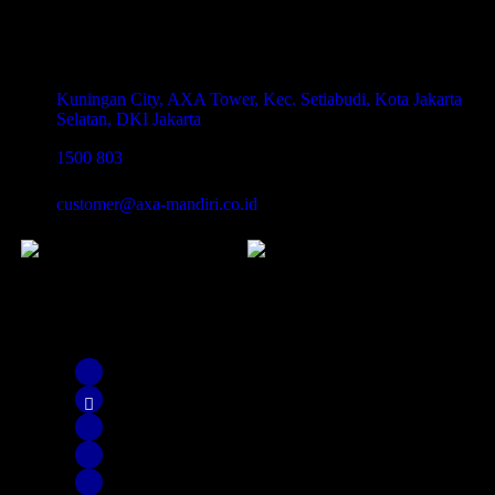
Legalitas
AXA Mandiri
Kuningan City, AXA Tower, Kec. Setiabudi, Kota Jakarta
Selatan, DKI Jakarta
1500 803
customer@axa-mandiri.co.id
Disclaimer & Ownership.
Copyright 2022 AXA Mandiri.
PT AXA Mandiri Financial Services berizin dan diawasi oleh
Otoritas Jasa Keuangan