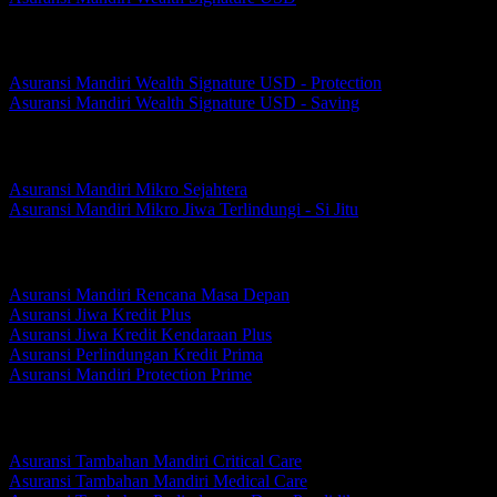
Asuransi Mandiri Wealth Signature USD
Asuransi Mandiri Wealth Signature USD - Protection
Asuransi Mandiri Wealth Signature USD - Saving
Perlindungan Mikro
Asuransi Mandiri Mikro Sejahtera
Asuransi Mandiri Mikro Jiwa Terlindungi - Si Jitu
Perlindungan Kredit Kumpulan
Asuransi Mandiri Rencana Masa Depan
Asuransi Jiwa Kredit Plus
Asuransi Jiwa Kredit Kendaraan Plus
Asuransi Perlindungan Kredit Prima
Asuransi Mandiri Protection Prime
Perlindungan Tambahan
Asuransi Tambahan Mandiri Critical Care
Asuransi Tambahan Mandiri Medical Care