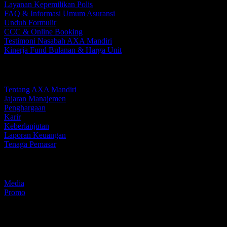
Layanan Kepemilikan Polis
FAQ & Informasi Umum Asuransi
Unduh Formulir
CCC & Online Booking
Testimoni Nasabah AXA Mandiri
Kinerja Fund Bulanan & Harga Unit
Perusahaan Kami
Tentang AXA Mandiri
Jajaran Manajemen
Penghargaan
Karir
Keberlanjutan
Laporan Keuangan
Tenaga Pemasar
Media dan Promo
Media
Promo
Individu