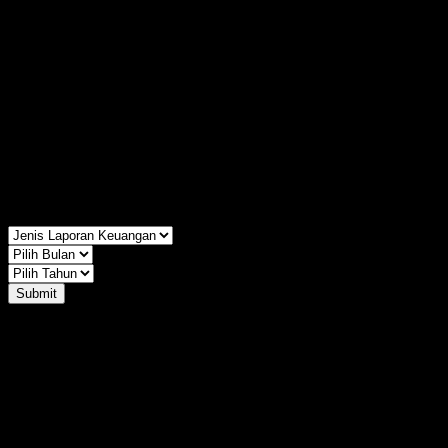
05/08/26
137.2751
0.1507000000000005
Mandiri Fixed Income Money Rupiah
05/08/26
306.214
0.5398000000000138
Mandiri Equity Money Rupiah
05/08/26
75.4662
0.1710999999999956
Submit
Livechat v2 Widget
Produk Kami
Akses Cepat