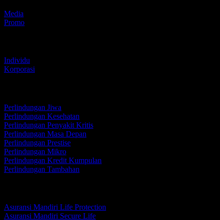
Media
Promo
Asuransi Kami
Individu
Korporasi
Individu
Perlindungan Jiwa
Perlindungan Kesehatan
Perlindungan Penyakit Kritis
Perlindungan Masa Depan
Perlindungan Prestise
Perlindungan Mikro
Perlindungan Kredit Kumpulan
Perlindungan Tambahan
Perlindungan Jiwa
Asuransi Mandiri Life Protection
Asuransi Mandiri Secure Life