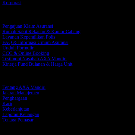
Korporasi
Layanan Nasabah
Pengajuan Klaim Asuransi
Rumah Sakit Rekanan & Kantor Cabang
Layanan Kepemilikan Polis
FAQ & Informasi Umum Asuransi
Unduh Formulir
CCC & Online Booking
Testimoni Nasabah AXA Mandiri
Kinerja Fund Bulanan & Harga Unit
Perusahaan Kami
Tentang AXA Mandiri
Jajaran Manajemen
Penghargaan
Karir
Keberlanjutan
Laporan Keuangan
Tenaga Pemasar
Media dan Promo