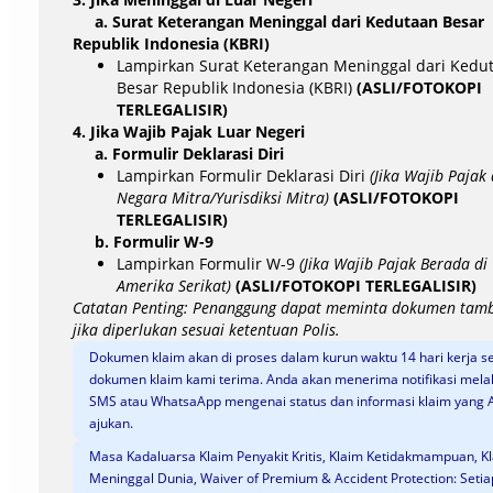
a. Surat Keterangan Meninggal dari Kedutaan Besar
Republik Indonesia (KBRI)
Lampirkan Surat Keterangan Meninggal dari Kedu
Besar Republik Indonesia (KBRI)
(ASLI/FOTOKOPI
TERLEGALISIR)
4. Jika Wajib Pajak Luar Negeri
a. Formulir Deklarasi Diri
Lampirkan Formulir Deklarasi Diri
(Jika Wajib Pajak 
Negara Mitra/Yurisdiksi Mitra)
(ASLI/FOTOKOPI
TERLEGALISIR)
b. Formulir W-9
Lampirkan Formulir W-9
(Jika Wajib Pajak Berada di
Amerika Serikat)
(ASLI/FOTOKOPI TERLEGALISIR)
Catatan Penting: Penanggung dapat meminta dokumen tam
jika diperlukan sesuai ketentuan Polis.
Dokumen klaim akan di proses dalam kurun waktu 14 hari kerja s
dokumen klaim kami terima. Anda akan menerima notifikasi melal
SMS atau WhatsaApp mengenai status dan informasi klaim yang 
ajukan.
Masa Kadaluarsa Klaim Penyakit Kritis, Klaim Ketidakmampuan, K
Meninggal Dunia, Waiver of Premium & Accident Protection: Setia