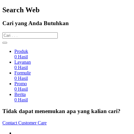
Search Web
Cari yang Anda Butuhkan
Produk
0
Hasil
Layanan
0
Hasil
Formulir
0
Hasil
Promo
0
Hasil
Berita
0
Hasil
Tidak dapat menemukan apa yang kalian cari?
Contact Customer Care