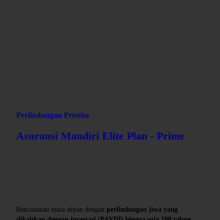
Remah roti
AXA-MANDIRI.CO.ID
ASURANSI KAMI
INDIVIDU
PERLINDUNGAN PRESTISE
ASURANSI MANDIRI ELITE PLAN - PRIME
Perlindungan Prestise
Asuransi Mandiri Elite Plan - Prime
Product Description - MEP Prime
Rencanakan masa depan dengan
perlindungan jiwa yang
dikaitkan dengan investasi (PAYDI) hingga usia 100 tahun
.