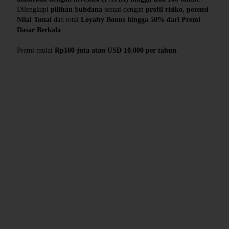
Dilengkapi
pilihan Subdana
sesuai dengan
profil risiko, potensi
Nilai Tunai
dan total
Loyalty Bonus hingga 50% dari Premi
Dasar Berkala
.
Premi mulai
Rp100 juta atau USD 10.000 per tahun
.
Manfaat Product - MEP Prime
Manfaat Perlindungan Yang Anda Dapatkan
Manfaat Meninggal Dunia Karena Sebab Apapun
Manfaat Akhir Masa Asuransi
Manfaat Nilai Tunai
Loyalty Bonus
Syarat dan Ketentuan - MEP Prime