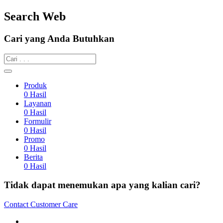
Search Web
Cari yang Anda Butuhkan
Produk
0
Hasil
Layanan
0
Hasil
Formulir
0
Hasil
Promo
0
Hasil
Berita
0
Hasil
Tidak dapat menemukan apa yang kalian cari?
Contact Customer Care