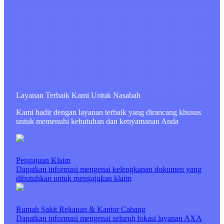
tropis, yaitu demam berdarah, tifus, malaria,
dan chikungunya; dengan manfaat rawat inap
hingga Rp1 juta per hari dan santunan tunai
hingga Rp1 juta per hari. Tersedia
Selengkapnya
Bandingkan
Premi Mulai
Rp100.000
/Bulan
pengembalian premi hingga 30% jika tidak ada
klaim dalam 3 tahun.
Klik tombol di bawah ini
untuk melihat
Layanan Terbaik Kami Untuk Nasabah
informasi lebih lanjut.
Kami hadir dengan layanan terbaik yang dirancang khusus
untuk memenuhi kebutuhan dan kenyamanan Anda
Pengajuan Klaim
Dapatkan informasi mengenai kelengkapan dokumen yang
dibutuhkan untuk mengajukan klaim
Rumah Sakit Rekanan & Kantor Cabang
Dapatkan informasi mengenai seluruh lokasi layanan AXA