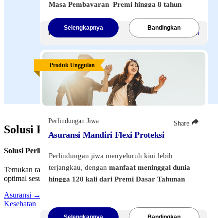
Masa Pembayaran Premi hingga 8 tahun
dan perlindungan hingga 20 tahun
. Siapkan
dana kuliah anak & proteksi jiwa, termasuk
Selengkapnya
Bandingkan
Premi Mulai
Rp400.000
/Bulan
manfaat bebas premi jika terjadi risiko.
Klik tombol di bawah ini
untuk melihat
Produk Unggulan
informasi lebih lanjut.
Perlindungan Jiwa
Share
Solusi Perlindungan Kami CMS
Asuransi Mandiri Flexi Proteksi
Solusi Perlindungan Kami
Perlindungan jiwa menyeluruh kini lebih
terjangkau, dengan
manfaat meninggal dunia
Temukan ragam solusi perlindungan menyeluruh dengan manfaat
optimal sesuai dengan kebutuhan Anda dan keluarga.
hingga 120 kali dari Premi Dasar Tahunan
dan jaminan
pengembalian premi hingga
Asuransi
→
120%
dari total premi yang dibayarkan.
Kesehatan
Dilengkapi dengan pilihan
perlindungan 77
Selengkapnya
Bandingkan