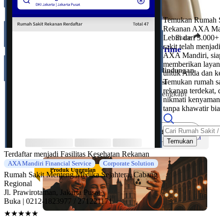
Temukan Rumah S
Rekanan AXA Ma
Perlindungan Prestise
Lebih dari 3.000
Share
sakit telah menjad
Asuransi Mandiri Elite Plan - Prime
AXA Mandiri, sia
memberikan layan
Rencanakan masa depan dengan
perlindungan
untuk Anda dan ke
Temukan rumah sa
jiwa yang dikaitkan dengan investasi
rekanan terdekat, 
(PAYDI) hingga usia 100 tahun
. Dilengkapi
nikmati kenyaman
pilihan Subdana
sesuai dengan
profil risiko,
tanpa khawatir bia
potensi Nilai Tunai
dan total
Loyalty Bonus
hingga 50%
dari
Premi Dasar Berkala
.
Selengkapnya
Bandingkan
Premi Mulai
Rp100 juta
/Tahun
Temukan
Premi mulai
Rp100 juta atau USD 10.000 per
Terdaftar menjadi Fasilitas Kesehatan Rekanan
tahun
.
AXA Mandiri Financial Service
Corporate Solution
Produk Unggulan
Rumah Sakit Menteng
Medika Sejahtera, Cabang
Klik tombol di bawah ini
untuk melihat
Regional
informasi lebih lanjut.
Jl. Prawirotaman, Jakarta Pusat
Buka
| 0212-1823977 / 271221171
★★★★★