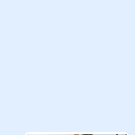
Verifikasi Teks
Diperlukan
Hubungi Saya
Aset Penerbit
Produk Unggulan Kami
Temukan ragam solusi perlindungan menyeluruh dengan
manfaat optimal sesuai dengan kebutuhan Anda dan keluarga.
Perlindungan
Perlindungan
Corporate
Semua
Individu
Prestise
Solution