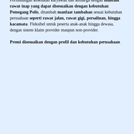
Perlindungan kesehatan karyawan dan keluarga dengan
manfaat
rawat inap yang dapat disesuaikan dengan kebutuhan
Pemegang Polis
, ditambah
manfaat tambahan
sesuai kebutuhan
perusahaan
seperti rawat jalan, rawat gigi, persalinan, hingga
kacamata
. Fleksibel untuk peserta anak-anak hingga dewasa,
dengan sistem klaim provider maupun non-provider.
Premi disesuaikan dengan profil dan kebutuhan perusahaan
.
Keunggulan Product - MCHP
Keunggulan Yang Anda Dapatkan
Uang Pertanggungan Kematian
Reimbursement Biaya Rumah Sakit
Penggantian Biaya Rawat Jalan
Penggantian Biaya Rawat Inap
Penggantian Biaya Dental