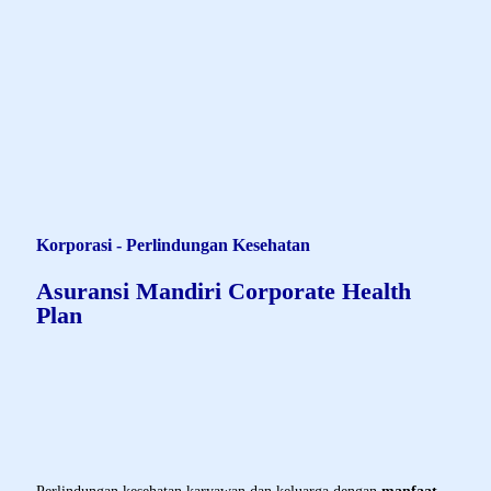
Remah roti
AXA-MANDIRI.CO.ID
ASURANSI KAMI
KORPORASI
PERLINDUNGAN KESEHATAN KORPORASI
ASURANSI MANDIRI CORPORATE HEALTH PLAN
Korporasi - Perlindungan Kesehatan
Asuransi Mandiri Corporate Health
Plan
Product Description - MCHP