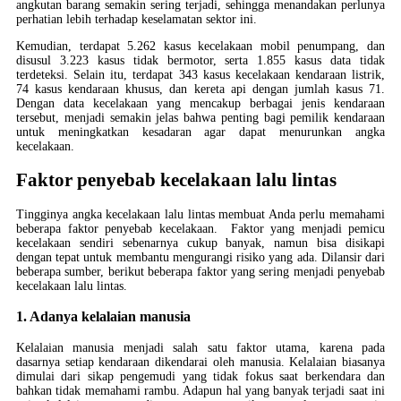
angkutan barang semakin sering terjadi, sehingga menandakan perlunya
perhatian lebih terhadap keselamatan sektor ini.
Kemudian, terdapat 5.262 kasus kecelakaan mobil penumpang, dan
disusul 3.223 kasus tidak bermotor, serta 1.855 kasus data tidak
terdeteksi. Selain itu, terdapat 343 kasus kecelakaan kendaraan listrik,
74 kasus kendaraan khusus, dan kereta api dengan jumlah kasus 71.
Dengan data kecelakaan yang mencakup berbagai jenis kendaraan
tersebut, menjadi semakin jelas bahwa penting bagi pemilik kendaraan
untuk meningkatkan kesadaran agar dapat menurunkan angka
kecelakaan.
Faktor penyebab kecelakaan lalu lintas
Tingginya angka kecelakaan lalu lintas membuat Anda perlu memahami
beberapa faktor penyebab kecelakaan. Faktor yang menjadi pemicu
kecelakaan sendiri sebenarnya cukup banyak, namun bisa disikapi
dengan tepat untuk membantu mengurangi risiko yang ada. Dilansir dari
beberapa sumber, berikut beberapa faktor yang sering menjadi penyebab
kecelakaan lalu lintas.
1. Adanya kelalaian manusia
Kelalaian manusia menjadi salah satu faktor utama, karena pada
dasarnya setiap kendaraan dikendarai oleh manusia. Kelalaian biasanya
dimulai dari sikap pengemudi yang tidak fokus saat berkendara dan
bahkan tidak memahami rambu. Adapun hal yang banyak terjadi saat ini