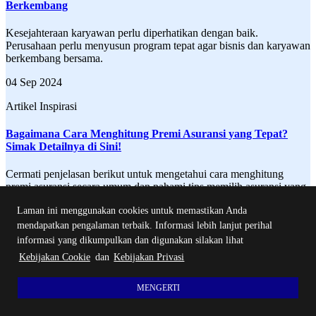
Berkembang
Kesejahteraan karyawan perlu diperhatikan dengan baik.
Perusahaan perlu menyusun program tepat agar bisnis dan karyawan
berkembang bersama.
04 Sep 2024
Artikel Inspirasi
Bagaimana Cara Menghitung Premi Asuransi yang Tepat?
Simak Detailnya di Sini!
Cermati penjelasan berikut untuk mengetahui cara menghitung
premi asuransi secara umum dan pahami tips memilih asuransi yang
tepat untuk Anda!
Laman ini menggunakan cookies untuk memastikan Anda
12 Okt 2023
mendapatkan pengalaman terbaik. Informasi lebih lanjut perihal
informasi yang dikumpulkan dan digunakan silakan lihat
NAV and Laporan Widget
Kebijakan Cookie
dan
Kebijakan Privasi
Harga Unit
MENGERTI
Laporan Kinerja Fund Bulanan