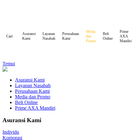
Media
Prime
Asuransi
Layanan
Perusahaan
Beli
dan
AXA
Cari
Kami
Nasabah
Kami
Online
Promo
Mandiri
Temui
Asuransi Kami
Layanan Nasabah
Perusahaan Kami
Media dan Promo
Beli Online
Prime AXA Mandiri
Asuransi Kami
Individu
Korporasi