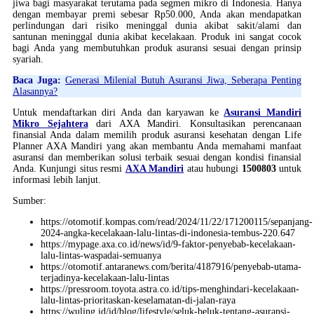
jiwa bagi masyarakat terutama pada segmen mikro di Indonesia. Hanya
dengan membayar premi sebesar Rp50.000, Anda akan mendapatkan
perlindungan dari risiko meninggal dunia akibat sakit/alami dan
santunan meninggal dunia akibat kecelakaan. Produk ini sangat cocok
bagi Anda yang membutuhkan produk asuransi sesuai dengan prinsip
syariah.
Baca Juga:
Generasi Milenial Butuh Asuransi Jiwa, Seberapa Penting
Alasannya?
Untuk mendaftarkan diri Anda dan karyawan ke
Asuransi Mandiri
Mikro Sejahtera
dari AXA Mandiri. Konsultasikan perencanaan
finansial Anda dalam memilih produk asuransi kesehatan dengan Life
Planner AXA Mandiri yang akan membantu Anda memahami manfaat
asuransi dan memberikan solusi terbaik sesuai dengan kondisi finansial
Anda. Kunjungi situs resmi
AXA Mandiri
atau hubungi
1500803
untuk
informasi lebih lanjut.
Sumber:
https://otomotif.kompas.com/read/2024/11/22/171200115/sepanjang-
2024-angka-kecelakaan-lalu-lintas-di-indonesia-tembus-220.647
https://mypage.axa.co.id/news/id/9-faktor-penyebab-kecelakaan-
lalu-lintas-waspadai-semuanya
https://otomotif.antaranews.com/berita/4187916/penyebab-utama-
terjadinya-kecelakaan-lalu-lintas
https://pressroom.toyota.astra.co.id/tips-menghindari-kecelakaan-
lalu-lintas-prioritaskan-keselamatan-di-jalan-raya
https://wuling.id/id/blog/lifestyle/seluk-beluk-tentang-asuransi-