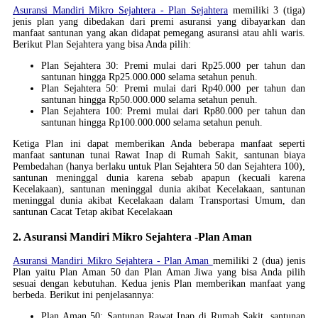
Asuransi Mandiri Mikro Sejahtera - Plan Sejahtera
memiliki 3 (tiga)
jenis plan yang dibedakan dari premi asuransi yang dibayarkan dan
manfaat santunan yang akan didapat pemegang asuransi atau ahli waris.
Berikut Plan Sejahtera yang bisa Anda pilih:
Plan Sejahtera 30: Premi mulai dari Rp25.000 per tahun dan
santunan hingga Rp25.000.000 selama setahun penuh.
Plan Sejahtera 50: Premi mulai dari Rp40.000 per tahun dan
santunan hingga Rp50.000.000 selama setahun penuh.
Plan Sejahtera 100: Premi mulai dari Rp80.000 per tahun dan
santunan hingga Rp100.000.000 selama setahun penuh.
Ketiga Plan ini dapat memberikan Anda beberapa manfaat seperti
manfaat santunan tunai Rawat Inap di Rumah Sakit, santunan biaya
Pembedahan (hanya berlaku untuk Plan Sejahtera 50 dan Sejahtera 100),
santunan meninggal dunia karena sebab apapun (kecuali karena
Kecelakaan), santunan meninggal dunia akibat Kecelakaan, santunan
meninggal dunia akibat Kecelakaan dalam Transportasi Umum, dan
santunan Cacat Tetap akibat Kecelakaan
2. Asuransi Mandiri Mikro Sejahtera -Plan Aman
Asuransi Mandiri Mikro Sejahtera - Plan Aman
memiliki 2 (dua) jenis
Plan yaitu Plan Aman 50 dan Plan Aman Jiwa yang bisa Anda pilih
sesuai dengan kebutuhan. Kedua jenis Plan memberikan manfaat yang
berbeda. Berikut ini penjelasannya:
Plan Aman 50: Santunan Rawat Inap di Rumah Sakit, santunan