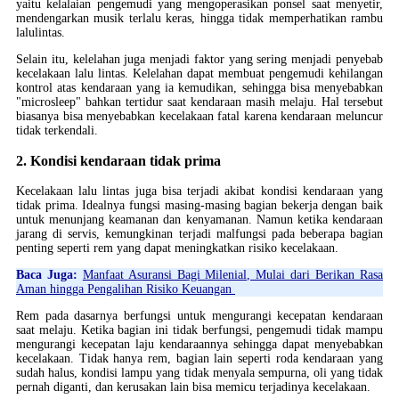
yaitu kelalaian pengemudi yang mengoperasikan ponsel saat menyetir,
mendengarkan musik terlalu keras, hingga tidak memperhatikan rambu
lalulintas.
Selain itu, kelelahan juga menjadi faktor yang sering menjadi penyebab
kecelakaan lalu lintas. Kelelahan dapat membuat pengemudi kehilangan
kontrol atas kendaraan yang ia kemudikan, sehingga bisa menyebabkan
"microsleep" bahkan tertidur saat kendaraan masih melaju. Hal tersebut
biasanya bisa menyebabkan kecelakaan fatal karena kendaraan meluncur
tidak terkendali.
2. Kondisi kendaraan tidak prima
Kecelakaan lalu lintas juga bisa terjadi akibat kondisi kendaraan yang
tidak prima. Idealnya fungsi masing-masing bagian bekerja dengan baik
untuk menunjang keamanan dan kenyamanan. Namun ketika kendaraan
jarang di servis, kemungkinan terjadi malfungsi pada beberapa bagian
penting seperti rem yang dapat meningkatkan risiko kecelakaan.
Baca Juga:
Manfaat Asuransi Bagi Milenial, Mulai dari Berikan Rasa
Aman hingga Pengalihan Risiko Keuangan
Rem pada dasarnya berfungsi untuk mengurangi kecepatan kendaraan
saat melaju. Ketika bagian ini tidak berfungsi, pengemudi tidak mampu
mengurangi kecepatan laju kendaraannya sehingga dapat menyebabkan
kecelakaan. Tidak hanya rem, bagian lain seperti roda kendaraan yang
sudah halus, kondisi lampu yang tidak menyala sempurna, oli yang tidak
pernah diganti, dan kerusakan lain bisa memicu terjadinya kecelakaan.