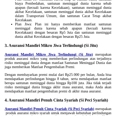
biaya Pembedahan, santunan meninggal dunia karena sebab
apapun (kecuali karena Kecelakaan), santunan meninggal dunia
akibat Kecelakaan, santunan meninggal dunia akibat Kecelakaan
dalam Transportasi Umum, dan santunan Cacat Tetap akibat
Kecelakaan.
Plan Jiwa: Plan ini hanya memberikan manfaat santunan
meninggal dunia karena sebab apapun (kecuali karena
Kecelakaan) dengan besaran Rp5 Juta dan santunan meninggal
dunia akibat Kecelakaan dengan besaran Rp25 Juta.
3. Asuransi Mandiri Mikro Jiwa Terlindungi (Si Jitu)
Asuransi Mandiri Mikro Jiwa Terlindungi (Si Jitu)
merupakan
produk asuransi mikro yang memberikan perlindungan atas terjadinya
risiko meninggal dunia dengan manfaat Santunan Meninggal Dunia dan
juga memberikan Manfaat Pengembalian Premi.
Dengan membayarkan premi mulai dari Rp25.000 per bulan, Anda bisa
mendapatkan perlindungan hingga 8 tahun, serta mendapatkan manfaat
berupa santunan meninggal dunia hingga Rp100 juta. Jika tidak terjadi
risiko meninggal dunia hingga akhir masa asuransi, maka Anda akan
mendapatkan manfaat pengembalian premi di akhir masa asuransi.
4. Asuransi Mandiri Penuh Cinta Syariah (Si Peci Syariah)
Asuransi Mandiri Penuh Cinta Syariah (Si Peci Syariah)
merupakan
produk asuransi mikro syariah untuk menjawab kebutuhan perlindungan