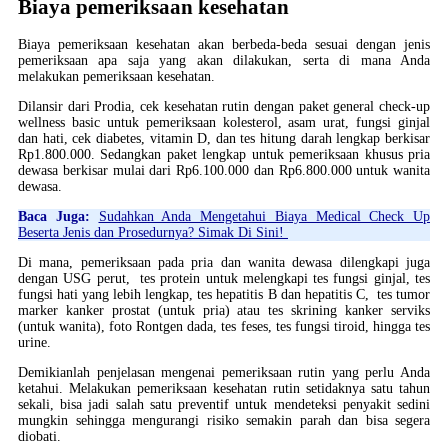
Biaya pemeriksaan kesehatan
Biaya pemeriksaan kesehatan akan berbeda-beda sesuai dengan jenis
pemeriksaan apa saja yang akan dilakukan, serta di mana Anda
melakukan pemeriksaan kesehatan.
Dilansir dari Prodia, cek kesehatan rutin dengan paket general check-up
wellness basic untuk pemeriksaan kolesterol, asam urat, fungsi ginjal
dan hati, cek diabetes, vitamin D, dan tes hitung darah lengkap berkisar
Rp1.800.000. Sedangkan paket lengkap untuk pemeriksaan khusus pria
dewasa berkisar mulai dari Rp6.100.000 dan Rp6.800.000 untuk wanita
dewasa.
Baca Juga:
Sudahkan Anda Mengetahui Biaya Medical Check Up
Beserta Jenis dan Prosedurnya? Simak Di Sini!
Di mana, pemeriksaan pada pria dan wanita dewasa dilengkapi juga
dengan USG perut, tes protein untuk melengkapi tes fungsi ginjal, tes
fungsi hati yang lebih lengkap, tes hepatitis B dan hepatitis C, tes tumor
marker kanker prostat (untuk pria) atau tes skrining kanker serviks
(untuk wanita), foto Rontgen dada, tes feses, tes fungsi tiroid, hingga tes
urine.
Demikianlah penjelasan mengenai pemeriksaan rutin yang perlu Anda
ketahui. Melakukan pemeriksaan kesehatan rutin setidaknya satu tahun
sekali, bisa jadi salah satu preventif untuk mendeteksi penyakit sedini
mungkin sehingga mengurangi risiko semakin parah dan bisa segera
diobati.