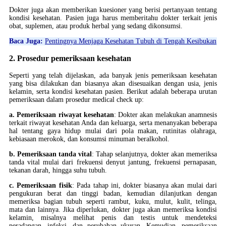
Dokter juga akan memberikan kuesioner yang berisi pertanyaan tentang
kondisi kesehatan. Pasien juga harus memberitahu dokter terkait jenis
obat, suplemen, atau produk herbal yang sedang dikonsumsi.
Baca Juga:
Pentingnya Menjaga Kesehatan Tubuh di Tengah Kesibukan
2. Prosedur pemeriksaan kesehatan
Seperti yang telah dijelaskan, ada banyak jenis pemeriksaan kesehatan
yang bisa dilakukan dan biasanya akan disesuaikan dengan usia, jenis
kelamin, serta kondisi kesehatan pasien. Berikut adalah beberapa urutan
pemeriksaan dalam prosedur medical check up:
a. Pemeriksaan riwayat kesehatan
: Dokter akan melakukan anamnesis
terkait riwayat kesehatan Anda dan keluarga, serta menanyakan beberapa
hal tentang gaya hidup mulai dari pola makan, rutinitas olahraga,
kebiasaan merokok, dan konsumsi minuman beralkohol.
b. Pemeriksaan tanda vital
: Tahap selanjutnya, dokter akan memeriksa
tanda vital mulai dari frekuensi denyut jantung, frekuensi pernapasan,
tekanan darah, hingga suhu tubuh.
c. Pemeriksaan fisik
: Pada tahap ini, dokter biasanya akan mulai dari
pengukuran berat dan tinggi badan, kemudian dilanjutkan dengan
memeriksa bagian tubuh seperti rambut, kuku, mulut, kulit, telinga,
mata dan lainnya. Jika diperlukan, dokter juga akan memeriksa kondisi
kelamin, misalnya melihat penis dan testis untuk mendeteksi
peradangan, infeksi, dan perubahan ukuran. Kemudian, pemeriksaan