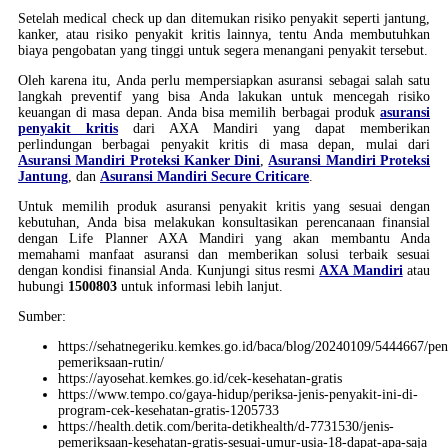
Setelah medical check up dan ditemukan risiko penyakit seperti jantung,
kanker, atau risiko penyakit kritis lainnya, tentu Anda membutuhkan
biaya pengobatan yang tinggi untuk segera menangani penyakit tersebut.
Oleh karena itu, Anda perlu mempersiapkan asuransi sebagai salah satu
langkah preventif yang bisa Anda lakukan untuk mencegah risiko
keuangan di masa depan. Anda bisa memilih berbagai produk
asuransi
penyakit kritis
dari AXA Mandiri yang dapat memberikan
perlindungan berbagai penyakit kritis di masa depan, mulai dari
Asuransi Mandiri Proteksi Kanker Dini
,
Asuransi Mandiri Proteksi
Jantung
, dan
Asuransi Mandiri Secure Criticare
.
Untuk memilih produk asuransi penyakit kritis yang sesuai dengan
kebutuhan, Anda bisa melakukan konsultasikan perencanaan finansial
dengan Life Planner AXA Mandiri yang akan membantu Anda
memahami manfaat asuransi dan memberikan solusi terbaik sesuai
dengan kondisi finansial Anda. Kunjungi situs resmi
AXA Mandiri
atau
hubungi
1500803
untuk informasi lebih lanjut.
Sumber:
https://sehatnegeriku.kemkes.go.id/baca/blog/20240109/5444667/pen
pemeriksaan-rutin/
https://ayosehat.kemkes.go.id/cek-kesehatan-gratis
https://www.tempo.co/gaya-hidup/periksa-jenis-penyakit-ini-di-
program-cek-kesehatan-gratis-1205733
https://health.detik.com/berita-detikhealth/d-7731530/jenis-
pemeriksaan-kesehatan-gratis-sesuai-umur-usia-18-dapat-apa-saja