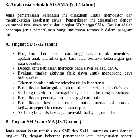
3. Anak usia sekolah SD-SMA (7-17 tahun)
Jenis pemeriksaan kesehatan ini dilakukan untuk memonitor dan
meningkatkan kesehatan siswa. Pemeriksaan ini disesuaikan dengan
kelompok usia siswa mulai dari tingkat SD hingga SMA. Berikut adalah
beberapa jenis pemeriksaan yang umumnya termasuk dalam program
ini:
A. Tingkat SD (7-12 tahun)
Pengukuran berat badan dan tinggi badan untuk menentukan
apakah anak memiliki gizi baik atau berisiko kekurangan gizi
atau obesitas.
Deteksi dini kebiasaan merokok pada siswa kelas 5 dan 6.
Evaluasi tingkat aktivitas fisik siswa untuk mendorong gaya
hidup sehat.
Tekanan darah untuk mendeteksi risiko hipertensi.
Pemeriksaan kadar gula darah untuk mendeteksi risiko diabetes.
Skrining tuberkulosis sebagai penyakit menular yang berbahaya.
Pemeriksaan pendengaran, mata, gigi dan mulut.
Pemeriksaan kesehatan mental untuk mendeteksi masalah
kejiwaan seperti kecemasan atau depresi.
Skrining hepatitis B sebagai penyakit hati yang menular.
B. Tingkat SMP dan SMA (13-17 tahun)
Jenis pemeriksaan untuk siswa SMP dan SMA umumnya sama dengan
tingkat SD, dengan beberapa penambahan atau penyesuaian seperti