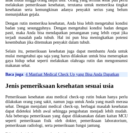
anak muda hingga orang lanjut usia. Orang yang terlihat sehat pun perlu
melakukan pemeriksaan kesehatan, terutama untuk memeriksa tingkat
kesehatan serta kemungkinan adanya penyakit serius yang belum
menunjukkan gejala.
Dengan rutin memeriksa kesehatan, Anda bisa lebih mengetahui kondisi
badan yang sesungguhnya. Dengan mengetahui kondisi badan dengan
pasti, maka Anda bisa mendapatkan penanganan yang lebih cepat jika
terjadi masalah pada tubuh. Hal ini pun bisa meningkatkan potensi
kesembuhan jika ditemukan penyakit dalam tubuh.
Selain itu, pemeriksaan kesehatan juga dapat membantu Anda untuk
mulai mengetahui apa saja yang harus dilakukan untuk bisa menerapkan
gaya hidup sehat seperti melakukan olahraga rutin dan mengonsumsi
makanan sehat.
Baca juga
:
4 Manfaat Medical Check Up yang Bisa Anda Dapatkan
Jenis pemeriksaan kesehatan sesuai usia
Pemeriksaan kesehatan atau medical check-up rutin bukan hanya perlu
dilakukan orang yang sakit, namun juga untuk Anda yang masih merasa
sehat. Dengan menjalani medical check-up, berbagai masalah kesehatan
dapat dideteksi lebih awal sehingga pengobatan menjadi lebih mudah.
Ada beberapa pemeriksaan yang dapat dilaksanakan dalam kaitan MCU
seperti pemeriksaan fisik oleh dokter, pemeriksaan laboratorium,
pemeriksaan radiologi, serta pemeriksaan fungsi jantung.