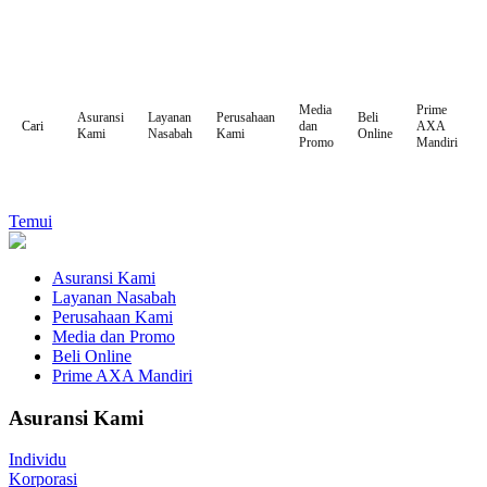
Media
Prime
Asuransi
Layanan
Perusahaan
Beli
dan
AXA
Cari
Kami
Nasabah
Kami
Online
Promo
Mandiri
Temui
Asuransi Kami
Layanan Nasabah
Perusahaan Kami
Media dan Promo
Beli Online
Prime AXA Mandiri
Asuransi Kami
Individu
Korporasi