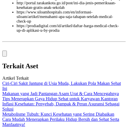
http://portal.tarakankota.go.id/post/ini-dia-jenis-pemeriksaan-
kesehatan-gratis-anak-sekolah
https://www.siloamhospitals.com/en/informasi-
siloam/artikel/memahami-apa-saja-tahapan-setelah-medical-
check-up
https://prodiadigital.com/id/artikel/daftar-harga-medical-check-
up-di-aplikasi-u-by-prodia
Terkait Aset
Artikel Terkait
Ciri-Ciri Sakit Jantung di Usia Muda, Lakukan Pola Makan Sehat
Ini
Makanan yang Jadi Pantangan Asam Urat & Cara Mencegahnya
Tips Menerapkan Gaya Hidup Sehat untuk Karyawan Kantoran
Inflasi Kesehatan: Penyebab, Dampak & Peran Asuransi Sebagai
Solusi
Metabolisme Tubuh: Kunci Kesehatan yang Sering Diabaikan
Cara Mudah Menerapkan Perilaku Hidup Bersih dan Sehat Serta
Manfaatnya!