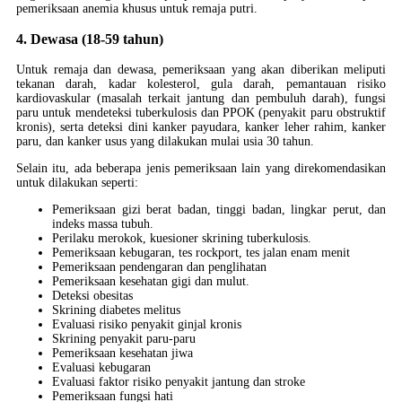
pemeriksaan anemia khusus untuk remaja putri.
4. Dewasa (18-59 tahun)
Untuk remaja dan dewasa, pemeriksaan yang akan diberikan meliputi
tekanan darah, kadar kolesterol, gula darah, pemantauan risiko
kardiovaskular (masalah terkait jantung dan pembuluh darah), fungsi
paru untuk mendeteksi tuberkulosis dan PPOK (penyakit paru obstruktif
kronis), serta deteksi dini kanker payudara, kanker leher rahim, kanker
paru, dan kanker usus yang dilakukan mulai usia 30 tahun.
Selain itu, ada beberapa jenis pemeriksaan lain yang direkomendasikan
untuk dilakukan seperti:
Pemeriksaan gizi berat badan, tinggi badan, lingkar perut, dan
indeks massa tubuh.
Perilaku merokok, kuesioner skrining tuberkulosis.
Pemeriksaan kebugaran, tes rockport, tes jalan enam menit
Pemeriksaan pendengaran dan penglihatan
Pemeriksaan kesehatan gigi dan mulut.
Deteksi obesitas
Skrining diabetes melitus
Evaluasi risiko penyakit ginjal kronis
Skrining penyakit paru-paru
Pemeriksaan kesehatan jiwa
Evaluasi kebugaran
Evaluasi faktor risiko penyakit jantung dan stroke
Pemeriksaan fungsi hati