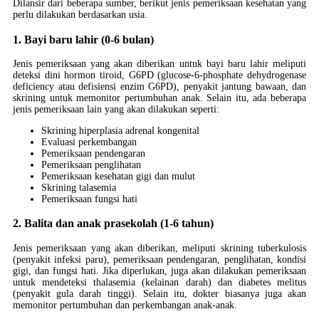
Dilansir dari beberapa sumber, berikut jenis pemeriksaan kesehatan yang
perlu dilakukan berdasarkan usia.
1. Bayi baru lahir (0-6 bulan)
Jenis pemeriksaan yang akan diberikan untuk bayi baru lahir meliputi
deteksi dini hormon tiroid, G6PD (glucose-6-phosphate dehydrogenase
deficiency atau defisiensi enzim G6PD), penyakit jantung bawaan, dan
skrining untuk memonitor pertumbuhan anak. Selain itu, ada beberapa
jenis pemeriksaan lain yang akan dilakukan seperti:
Skrining hiperplasia adrenal kongenital
Evaluasi perkembangan
Pemeriksaan pendengaran
Pemeriksaan penglihatan
Pemeriksaan kesehatan gigi dan mulut
Skrining talasemia
Pemeriksaan fungsi hati
2. Balita dan anak prasekolah (1-6 tahun)
Jenis pemeriksaan yang akan diberikan, meliputi skrining tuberkulosis
(penyakit infeksi paru), pemeriksaan pendengaran, penglihatan, kondisi
gigi, dan fungsi hati. Jika diperlukan, juga akan dilakukan pemeriksaan
untuk mendeteksi thalasemia (kelainan darah) dan diabetes melitus
(penyakit gula darah tinggi). Selain itu, dokter biasanya juga akan
memonitor pertumbuhan dan perkembangan anak-anak.