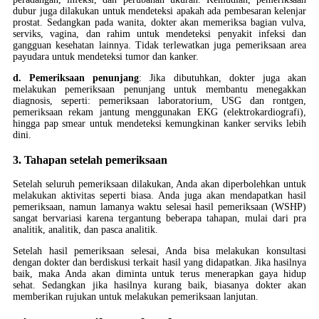
dubur juga dilakukan untuk mendeteksi apakah ada pembesaran kelenjar
prostat. Sedangkan pada wanita, dokter akan memeriksa bagian vulva,
serviks, vagina, dan rahim untuk mendeteksi penyakit infeksi dan
gangguan kesehatan lainnya. Tidak terlewatkan juga pemeriksaan area
payudara untuk mendeteksi tumor dan kanker.
d. Pemeriksaan penunjang
: Jika dibutuhkan, dokter juga akan
melakukan pemeriksaan penunjang untuk membantu menegakkan
diagnosis, seperti: pemeriksaan laboratorium, USG dan rontgen,
pemeriksaan rekam jantung menggunakan EKG (elektrokardiografi),
hingga pap smear untuk mendeteksi kemungkinan kanker serviks lebih
dini.
3. Tahapan setelah pemeriksaan
Setelah seluruh pemeriksaan dilakukan, Anda akan diperbolehkan untuk
melakukan aktivitas seperti biasa. Anda juga akan mendapatkan hasil
pemeriksaan, namun lamanya waktu selesai hasil pemeriksaan (WSHP)
sangat bervariasi karena tergantung beberapa tahapan, mulai dari pra
analitik, analitik, dan pasca analitik.
Setelah hasil pemeriksaan selesai, Anda bisa melakukan konsultasi
dengan dokter dan berdiskusi terkait hasil yang didapatkan. Jika hasilnya
baik, maka Anda akan diminta untuk terus menerapkan gaya hidup
sehat. Sedangkan jika hasilnya kurang baik, biasanya dokter akan
memberikan rujukan untuk melakukan pemeriksaan lanjutan.