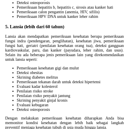
Deteksi osteoporosis
Pemeriksaan hepatitis b, hepatitis c, sirosis atau kanker hati
Pemeriksaan calon pengantin (anemia, HIV, sifilis)
Pemeriksaan HPV DNA untuk kanker leher rahim
5. Lansia (lebih dari 60 tahun)
Lansia akan mendapatkan pemeriksaan kesehatan berupa pemeriksaan
fungsi indra (pendengaran, penglihatan), kesehatan jiwa, pemeriksaan
fungsi hati, geriatri (penilaian kesehatan orang tua), deteksi gangguan
kardiovaskular, paru, dan kanker (payudara, leher rahim, dan usus).
Selain itu ada beberapa jenis pemeriksaan lain yang direkomendasikan
untuk lansia seperti:
Pemeriksaan kesehatan gigi dan mulut
Deteksi obesitas
Skrining diabetes melitus
Pemeriksaan tekanan darah untuk deteksi hipertensi
Evaluasi kadar kolesterol
Penilaian risiko stroke
Penilaian risiko penyakit jantung
Skrining penyakit ginjal kronis
Evaluasi kebugaran
Deteksi osteoporosis
Dengan melakukan pemeriksaan kesehatan diharapkan Anda bisa
memonitor kondisi kesehatan dengan lebih baik sebagai langkah
preventif menjaga kesehatan tubuh di usia muda hingga lansia.