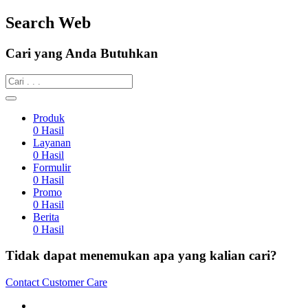
Search Web
Cari yang Anda Butuhkan
Produk
0
Hasil
Layanan
0
Hasil
Formulir
0
Hasil
Promo
0
Hasil
Berita
0
Hasil
Tidak dapat menemukan apa yang kalian cari?
Contact Customer Care