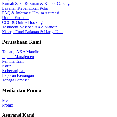
Rumah Sakit Rekanan & Kantor Cabang
Layanan Kepemilikan Polis
FAQ & Informasi Umum Asuransi
Unduh Formulir
CCC & Online Booking
Testimoni Nasabah AXA Mandiri
Kinerja Fund Bulanan & Harga Unit
Perusahaan Kami
Tentang AXA Mandiri
Jajaran Manajemen
Penghargaan
Karir
Keberlanjutan
Laporan Keuangan
Tenaga Pemasar
Media dan Promo
Media
Promo
Asuransi Kami