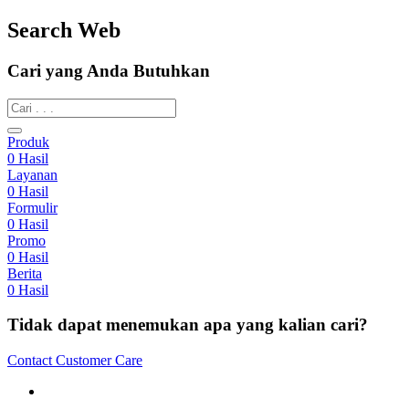
Search Web
Cari yang Anda Butuhkan
Produk
0
Hasil
Layanan
0
Hasil
Formulir
0
Hasil
Promo
0
Hasil
Berita
0
Hasil
Tidak dapat menemukan apa yang kalian cari?
Contact Customer Care