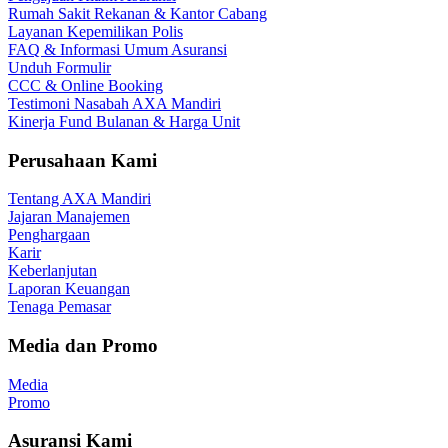
Rumah Sakit Rekanan & Kantor Cabang
Layanan Kepemilikan Polis
FAQ & Informasi Umum Asuransi
Unduh Formulir
CCC & Online Booking
Testimoni Nasabah AXA Mandiri
Kinerja Fund Bulanan & Harga Unit
Perusahaan Kami
Tentang AXA Mandiri
Jajaran Manajemen
Penghargaan
Karir
Keberlanjutan
Laporan Keuangan
Tenaga Pemasar
Media dan Promo
Media
Promo
Asuransi Kami