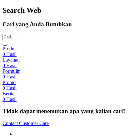
Search Web
Cari yang Anda Butuhkan
Produk
0
Hasil
Layanan
0
Hasil
Formulir
0
Hasil
Promo
0
Hasil
Berita
0
Hasil
Tidak dapat menemukan apa yang kalian cari?
Contact Customer Care