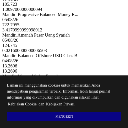
185.723
1.0097000000000094
Mandiri Progressive Balanced Money R...
05/08/26
722.7955
3.4170999999998912
Mandiri Amanah Pasar Uang Syariah
05/08/26
124.745
0.021600000000006503
Mandiri Balanced Offshore USD Class B
04/08/26
13.2696
13.2696
Mandiri Money Market Rupiah
05/08/26
Laman ini menggunakan cookies untuk memastikan Anda
217.4554
0.033299999999997
mendapatkan pengalaman terbaik. Informasi lebih lanjut perihal
Mandiri Golden Equity Offshore Usd
informasi yang dikumpulkan dan digunakan silakan lihat
04/08/26
Kebijakan Cookie
dan
Kebijakan Privasi
0.0
0.0
MENGERTI
Mandiri Prime Equity Rupiah
05/08/26
86.7461