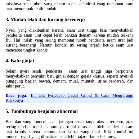
misalnya suhu tubuh yang menurun dan dehidrasi yang membuat asam
urat menumpuk lebih mudah.
3. Mudah lelah dan kurang berenergi
Nyeri yang diakibatkan karena asam urat tinggi bisa menyebabkan
penderita asam urat cepat lelah bahkan demam karena mudah terkena
flu. Hal inilah yang sering membuat tubuh penderita asam urat jadi
kurang berenergi. Namun kondisi ini sering terjadi ketika asam urat
mencapai tingkat kronis.
4. Batu ginjal
Selain nyeri sendi, penderita asam urat tinggi juga berpotensi
menyebabkan penyakit batu ginjal dengan gejala khusus, seperti nyeri di
punggung bagian bawah, demam, mual, muntah, urine berdarah, dan
sakit perut.
Baca juga:
Ini Dia Penyebab Gagal Ginjal & Cara Mengurangi
Risikonya
5. Tumbuhnya benjolan abnormal
Benjolan yang muncul pada jaringan sendi tanpa alasan tertentu, atau
sering disebut tophi. Umumnya, tophi dirasakan oleh penderita asam
urat kronis karena penumpukan kristal yang fatal. Bila kondisi ini
muncul, nyeri yang dirasakan akan lebih tajam dari sebelumnya.