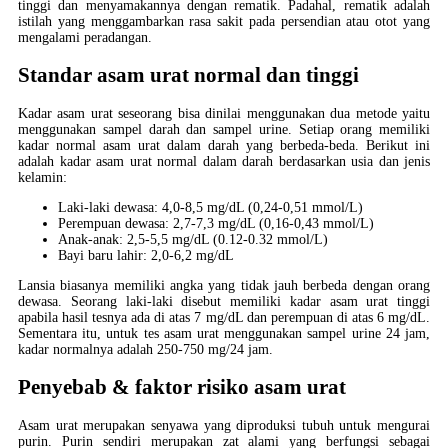
tinggi dan menyamakannya dengan rematik. Padahal, rematik adalah
istilah yang menggambarkan rasa sakit pada persendian atau otot yang
mengalami peradangan.
Standar asam urat normal dan tinggi
Kadar asam urat seseorang bisa dinilai menggunakan dua metode yaitu
menggunakan sampel darah dan sampel urine. Setiap orang memiliki
kadar normal asam urat dalam darah yang berbeda-beda. Berikut ini
adalah kadar asam urat normal dalam darah berdasarkan usia dan jenis
kelamin:
Laki-laki dewasa: 4,0-8,5 mg/dL (0,24-0,51 mmol/L)
Perempuan dewasa: 2,7-7,3 mg/dL (0,16-0,43 mmol/L)
Anak-anak: 2,5-5,5 mg/dL (0.12-0.32 mmol/L)
Bayi baru lahir: 2,0-6,2 mg/dL
Lansia biasanya memiliki angka yang tidak jauh berbeda dengan orang
dewasa. Seorang laki-laki disebut memiliki kadar asam urat tinggi
apabila hasil tesnya ada di atas 7 mg/dL dan perempuan di atas 6 mg/dL.
Sementara itu, untuk tes asam urat menggunakan sampel urine 24 jam,
kadar normalnya adalah 250-750 mg/24 jam.
Penyebab & faktor risiko asam urat
Asam urat merupakan senyawa yang diproduksi tubuh untuk mengurai
purin. Purin sendiri merupakan zat alami yang berfungsi sebagai