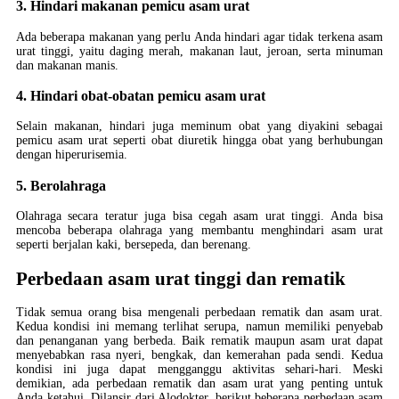
3. Hindari makanan pemicu asam urat
Ada beberapa makanan yang perlu Anda hindari agar tidak terkena asam
urat tinggi, yaitu daging merah, makanan laut, jeroan, serta minuman
dan makanan manis.
4. Hindari obat-obatan pemicu asam urat
Selain makanan, hindari juga meminum obat yang diyakini sebagai
pemicu asam urat seperti obat diuretik hingga obat yang berhubungan
dengan hiperurisemia.
5. Berolahraga
Olahraga secara teratur juga bisa cegah asam urat tinggi. Anda bisa
mencoba beberapa olahraga yang membantu menghindari asam urat
seperti berjalan kaki, bersepeda, dan berenang.
Perbedaan asam urat tinggi dan rematik
Tidak semua orang bisa mengenali perbedaan rematik dan asam urat.
Kedua kondisi ini memang terlihat serupa, namun memiliki penyebab
dan penanganan yang berbeda. Baik rematik maupun asam urat dapat
menyebabkan rasa nyeri, bengkak, dan kemerahan pada sendi. Kedua
kondisi ini juga dapat mengganggu aktivitas sehari-hari. Meski
demikian, ada perbedaan rematik dan asam urat yang penting untuk
Anda ketahui. Dilansir dari Alodokter, berikut beberapa perbedaan asam