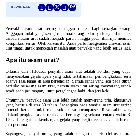
Share This Article :
Penyakit asam urat sering dianggap remeh bagi sebagian orang.
Anggapan inilah yang sering membuat orang akhirnya lengah dan tanpa
disadari asam urat sudah menjadi parah, hingga pada akhirnya memicu
komplikasi serius. Oleh karena itu, Anda perlu mengetahui ciri-ciri asam
urat tinggi untuk mencegah masalah atau penyakit yang lebih serius lagi.
Apa itu asam urat?
Dilansir dari Halodoc, penyakit asam urat adalah kondisi yang dapat
menyebabkan gejala nyeri yang tidak tertahankan, pembengkakan, serta
adanya rasa panas di area persendian. Semua sendi yang ada pada tubuh
berisiko terserang asam urat, namun asam urat sering menyerang sendi-
sendi pada jari tangan, lutut, pergelangan kaki, dan jari kaki.
Umumnya, penyakit asam urat lebih mudah menyerang pria, khususnya
yang berusia di atas 30 tahun. Sedangkan pada wanita, asam urat sering
muncul ketika mulai memasuki masa menopause. Rasa sakit yang
dialami pengidap asam urat dapat berlangsung selama rentang waktu 3-
10 hari dengan perkembangan gejala yang begitu cepat dalam beberapa
jam pertama.
Sayangnya, banyak orang yang salah mengartikan ciri-ciri asam urat