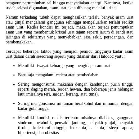
pengatur pertumbuhan sel hingga menyediakan energi. Nantinya, ketika
sudah selesai digunakan, asam urat akan dibuang melalui urine.
Namun terkadang tubuh dapat menghasilkan terlalu banyak asam urat
atau ginjal mengalami gangguan sehingga mengeluarkan terlalu sedikit
asam urat. Ketika kondisi ini terjadi, maka akan terjadi penumpukan
asam urat yang membentuk kristal urat tajam seperti jarum di sendi atau
jaringan di sekitarnya yang menyebabkan rasa sakit, peradangan, dan
pembengkakan.
Terdapat beberapa faktor yang menjadi pemicu tingginya kadar asam
urat dalam darah seseorang seperti yang dilansir dari Halodoc yaitu:
Memiliki riwayat keluarga yang mengidap asam urat.
Baru saja mengalami cedera atau pembedahan.
Sering mengonsumsi makanan dengan kandungan purin tinggi,
seperti daging merah, jeroan hewan, dan beberapa jenis hidangan
laut (misalnya teri, sarden, kerang, atau tuna).
Sering mengonsumsi minuman beralkohol dan minuman dengan
kadar gula tinggi.
Memiliki kondisi medis tertentu misalnya diabetes, gangguan
sindrom metabolik, penyakit jantung, penyakit ginjal, penyakit
tiroid, kolesterol tinggi, leukemia, anemia, sleep apnea,
hipertensi, dan obesitas.