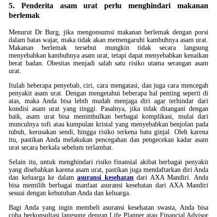
5. Penderita asam urat perlu menghindari makanan
berlemak
Menurut Dr Burg, jika mengonsumsi makanan berlemak dengan porsi
dalam batas wajar, maka tidak akan memengaruhi kambuhnya asam urat.
Makanan berlemak tersebut mungkin tidak secara langsung
menyebabkan kambuhnya asam urat, tetapi dapat menyebabkan kenaikan
berat badan. Obesitas menjadi salah satu risiko utama serangan asam
urat.
Itulah beberapa penyebab, ciri, cara mengatasi, dan juga cara mencegah
penyakit asam urat. Dengan mengetahui beberapa hal penting seperti di
atas, maka Anda bisa lebih mudah menjaga diri agar terhindar dari
kondisi asam urat yang tinggi. Pasalnya, jika tidak ditangani dengan
baik, asam urat bisa menimbulkan berbagai komplikasi, mulai dari
munculnya tofi atau kumpulan kristal yang menyebabkan benjolan pada
tubuh, kerusakan sendi, hingga risiko terkena batu ginjal. Oleh karena
itu, pastikan Anda melakukan pencegahan dan pengecekan kadar asam
urat secara berkala sebelum terlambat.
Selain itu, untuk menghindari risiko finansial akibat berbagai penyakit
yang disebabkan karena asam urat, pastikan juga mendaftarkan diri Anda
dan keluarga ke dalam
asuransi kesehatan
dari AXA Mandiri. Anda
bisa memilih berbagai manfaat asuransi kesehatan dari AXA Mandiri
sesuai dengan kebutuhan Anda dan keluarga.
Bagi Anda yang ingin membeli asuransi kesehatan swasta, Anda bisa
coba berkonsultasi langsung dengan Life Planner atau Financial Advisor