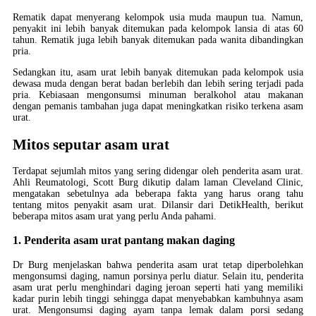
Rematik dapat menyerang kelompok usia muda maupun tua. Namun,
penyakit ini lebih banyak ditemukan pada kelompok lansia di atas 60
tahun. Rematik juga lebih banyak ditemukan pada wanita dibandingkan
pria.
Sedangkan itu, asam urat lebih banyak ditemukan pada kelompok usia
dewasa muda dengan berat badan berlebih dan lebih sering terjadi pada
pria. Kebiasaan mengonsumsi minuman beralkohol atau makanan
dengan pemanis tambahan juga dapat meningkatkan risiko terkena asam
urat.
Mitos seputar asam urat
Terdapat sejumlah mitos yang sering didengar oleh penderita asam urat.
Ahli Reumatologi, Scott Burg dikutip dalam laman Cleveland Clinic,
mengatakan sebetulnya ada beberapa fakta yang harus orang tahu
tentang mitos penyakit asam urat. Dilansir dari DetikHealth, berikut
beberapa mitos asam urat yang perlu Anda pahami.
1. Penderita asam urat pantang makan daging
Dr Burg menjelaskan bahwa penderita asam urat tetap diperbolehkan
mengonsumsi daging, namun porsinya perlu diatur. Selain itu, penderita
asam urat perlu menghindari daging jeroan seperti hati yang memiliki
kadar purin lebih tinggi sehingga dapat menyebabkan kambuhnya asam
urat. Mengonsumsi daging ayam tanpa lemak dalam porsi sedang