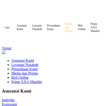
Media
Prime
Asuransi
Layanan
Perusahaan
Beli
dan
AXA
Cari
Kami
Nasabah
Kami
Online
Promo
Mandiri
Temui
Asuransi Kami
Layanan Nasabah
Perusahaan Kami
Media dan Promo
Beli Online
Prime AXA Mandiri
Asuransi Kami
Individu
Korporasi