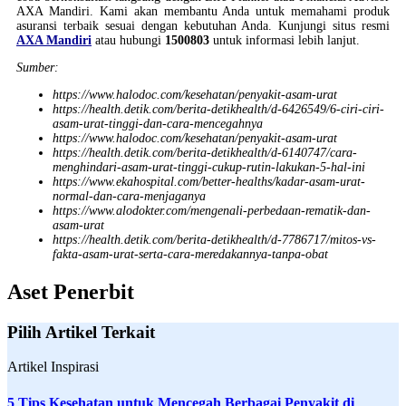
AXA Mandiri. Kami akan membantu Anda untuk memahami produk
asuransi terbaik sesuai dengan kebutuhan Anda. Kunjungi situs resmi
AXA Mandiri
atau hubungi
1500803
untuk informasi lebih lanjut.
Sumber:
https://www.halodoc.com/kesehatan/penyakit-asam-urat
https://health.detik.com/berita-detikhealth/d-6426549/6-ciri-ciri-
asam-urat-tinggi-dan-cara-mencegahnya
https://www.halodoc.com/kesehatan/penyakit-asam-urat
https://health.detik.com/berita-detikhealth/d-6140747/cara-
menghindari-asam-urat-tinggi-cukup-rutin-lakukan-5-hal-ini
https://www.ekahospital.com/better-healths/kadar-asam-urat-
normal-dan-cara-menjaganya
https://www.alodokter.com/mengenali-perbedaan-rematik-dan-
asam-urat
https://health.detik.com/berita-detikhealth/d-7786717/mitos-vs-
fakta-asam-urat-serta-cara-meredakannya-tanpa-obat
Aset Penerbit
Pilih Artikel Terkait
Artikel Inspirasi
5 Tips Kesehatan untuk Mencegah Berbagai Penyakit di