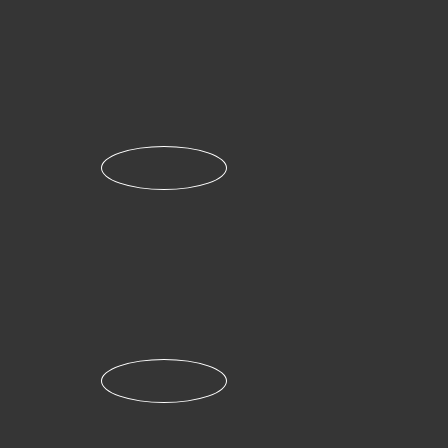
Proses Pengajuan Klaim Asuransi AXA
Mandiri
LENGKAPI FORMULIR
Lengkapi Formulir pengajuan klaim sesuai
dengan klaim yang diajukan
Isi Formulir Anda dengan semua detail yang
berhubungan dengan pemegang polis, seperti:
nomor ID/nomor paspor, nomor polis/nomor
anggota, nama pemegang polis, dsb.
Klik di
sini
untuk mengunduh formulir
SERTAKAN DOKUMEN ASLI