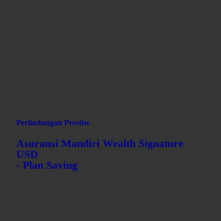
Remah roti
AXA-MANDIRI.CO.ID
ASURANSI KAMI
INDIVIDU
PERLINDUNGAN PRESTISE
ASURANSI MANDIRI WEALTH SIGNATURE USD
ASURANSI MANDIRI WEALTH SIGNATURE USD -
SAVING
Perlindungan Prestise
Asuransi Mandiri Wealth Signature
USD
- Plan Saving
Product Description - MWS Saving