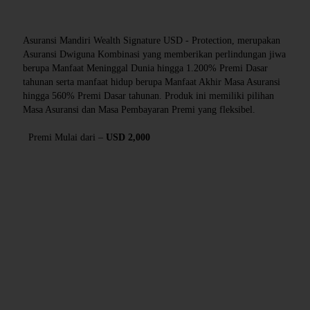
Asuransi Mandiri Wealth Signature USD - Protection, merupakan
Asuransi Dwiguna Kombinasi yang memberikan perlindungan jiwa
berupa Manfaat Meninggal Dunia hingga 1.200% Premi Dasar
tahunan serta manfaat hidup berupa Manfaat Akhir Masa Asuransi
hingga 560% Premi Dasar tahunan. Produk ini memiliki pilihan
Masa Asuransi dan Masa Pembayaran Premi yang fleksibel.
Premi Mulai dari –
USD 2,000
Manfaat Product - MWS Protection
Manfaat Perlindungan Yang Anda Dapatkan
Manfaat Meninggal Dunia Karena Sebab Apapun
Manfaat Akhir Masa Asuransi
Syarat dan Ketentuan - MWS Protection