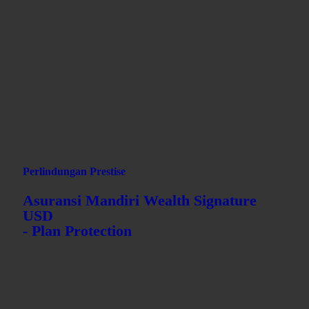
Remah roti
AXA-MANDIRI.CO.ID
ASURANSI KAMI
INDIVIDU
PERLINDUNGAN PRESTISE
ASURANSI MANDIRI WEALTH SIGNATURE USD
ASURANSI MANDIRI WEALTH SIGNATURE USD -
PROTECTION
Perlindungan Prestise
Asuransi Mandiri Wealth Signature
USD
- Plan Protection
Product Description - MWS Protection