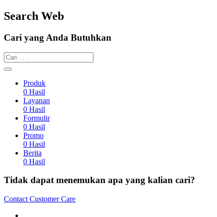
Search Web
Cari yang Anda Butuhkan
Produk
0
Hasil
Layanan
0
Hasil
Formulir
0
Hasil
Promo
0
Hasil
Berita
0
Hasil
Tidak dapat menemukan apa yang kalian cari?
Contact Customer Care