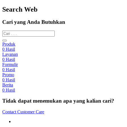
Search Web
Cari yang Anda Butuhkan
Produk
0
Hasil
Layanan
0
Hasil
Formulir
0
Hasil
Promo
0
Hasil
Berita
0
Hasil
Tidak dapat menemukan apa yang kalian cari?
Contact Customer Care