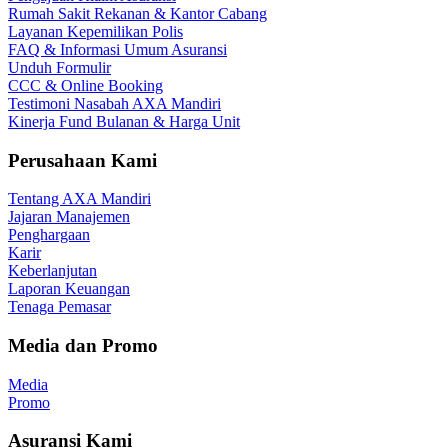
Rumah Sakit Rekanan & Kantor Cabang
Layanan Kepemilikan Polis
FAQ & Informasi Umum Asuransi
Unduh Formulir
CCC & Online Booking
Testimoni Nasabah AXA Mandiri
Kinerja Fund Bulanan & Harga Unit
Perusahaan Kami
Tentang AXA Mandiri
Jajaran Manajemen
Penghargaan
Karir
Keberlanjutan
Laporan Keuangan
Tenaga Pemasar
Media dan Promo
Media
Promo
Asuransi Kami