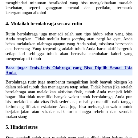
menghindari minuman beralkohol yang bisa mengakibatkan masalah
kesehatan, seperti gangguan mental dan perilaku, termasuk
ketergantungan alkohol.
4. Mulailah berolahraga secara rutin
Rutin berolahraga juga menjadi salah satu tips hidup sehat yang bisa
Anda terapkan. Tidak melulu harus
jogging
atau pergi ke
gym
, Anda
bebas melakukan olahraga apapun yang Anda sukai, misalnya bersepeda
atau berenang. Yang terpenting adalah tubuh Anda harus aktif bergerak
setiap hari sehingga tubuh akan berusaha membakar kalori yang
mengendap di tubuh.
Baca juga:
Jenis-Jenis Olahraga yang Bisa Dipilih Sesuai Usia
Anda
Berolahraga rutin juga membantu mengalirkan lebih banyak oksigen ke
dalam sel-sel tubuh dan menjaganya tetap sehat. Tidak heran jika setelah
berolahraga atau melakukan aktivitas fisik, tubuh Anda menjadi lebih
bugar. Jika tidak memiliki banyak waktu untuk berolahraga, Anda pun
bisa melakukan aktivitas fisik sederhana, misalnya memilih naik tangga
ketimbang lift atau eskalator. Anda juga bisa meluangkan waktu untuk
berjalan-jalan atau sekadar naik turun tangga sebelum dan sesudah
makan siang.
5. Hindari stres
Stres menjadi salah satu masalah yang sering dikeluhkan kebanyakan