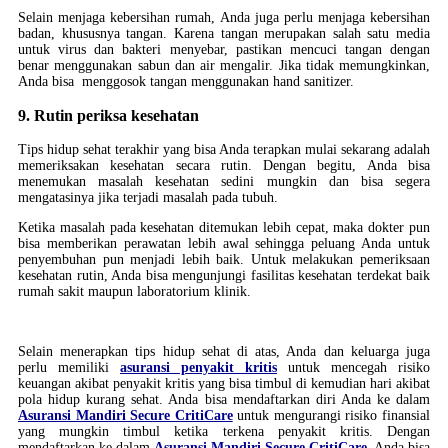
Selain menjaga kebersihan rumah, Anda juga perlu menjaga kebersihan
badan, khususnya tangan. Karena tangan merupakan salah satu media
untuk virus dan bakteri menyebar, pastikan mencuci tangan dengan
benar menggunakan sabun dan air mengalir. Jika tidak memungkinkan,
Anda bisa menggosok tangan menggunakan hand sanitizer.
9. Rutin periksa kesehatan
Tips hidup sehat terakhir yang bisa Anda terapkan mulai sekarang adalah
memeriksakan kesehatan secara rutin. Dengan begitu, Anda bisa
menemukan masalah kesehatan sedini mungkin dan bisa segera
mengatasinya jika terjadi masalah pada tubuh.
Ketika masalah pada kesehatan ditemukan lebih cepat, maka dokter pun
bisa memberikan perawatan lebih awal sehingga peluang Anda untuk
penyembuhan pun menjadi lebih baik. Untuk melakukan pemeriksaan
kesehatan rutin, Anda bisa mengunjungi fasilitas kesehatan terdekat baik
rumah sakit maupun laboratorium klinik.
Selain menerapkan tips hidup sehat di atas, Anda dan keluarga juga
perlu memiliki
asuransi penyakit kritis
untuk mencegah risiko
keuangan akibat penyakit kritis yang bisa timbul di kemudian hari akibat
pola hidup kurang sehat. Anda bisa mendaftarkan diri Anda ke dalam
Asuransi Mandiri Secure CritiCare
untuk mengurangi risiko finansial
yang mungkin timbul ketika terkena penyakit kritis. Dengan
mendaftarkan ke dalam
Asuransi Mandiri Secure CritiCare
. Anda bisa