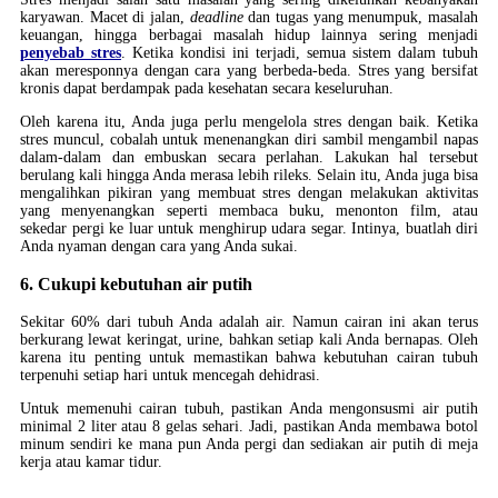
karyawan. Macet di jalan,
deadline
dan tugas yang menumpuk, masalah
keuangan, hingga berbagai masalah hidup lainnya sering menjadi
penyebab stres
. Ketika kondisi ini terjadi, semua sistem dalam tubuh
akan meresponnya dengan cara yang berbeda-beda. Stres yang bersifat
kronis dapat berdampak pada kesehatan secara keseluruhan.
Oleh karena itu, Anda juga perlu mengelola stres dengan baik. Ketika
stres muncul, cobalah untuk menenangkan diri sambil mengambil napas
dalam-dalam dan embuskan secara perlahan. Lakukan hal tersebut
berulang kali hingga Anda merasa lebih rileks. Selain itu, Anda juga bisa
mengalihkan pikiran yang membuat stres dengan melakukan aktivitas
yang menyenangkan seperti membaca buku, menonton film, atau
sekedar pergi ke luar untuk menghirup udara segar. Intinya, buatlah diri
Anda nyaman dengan cara yang Anda sukai.
6. Cukupi kebutuhan air putih
Sekitar 60% dari tubuh Anda adalah air. Namun cairan ini akan terus
berkurang lewat keringat, urine, bahkan setiap kali Anda bernapas. Oleh
karena itu penting untuk memastikan bahwa kebutuhan cairan tubuh
terpenuhi setiap hari untuk mencegah dehidrasi.
Untuk memenuhi cairan tubuh, pastikan Anda mengonsusmi air putih
minimal 2 liter atau 8 gelas sehari. Jadi, pastikan Anda membawa botol
minum sendiri ke mana pun Anda pergi dan sediakan air putih di meja
kerja atau kamar tidur.