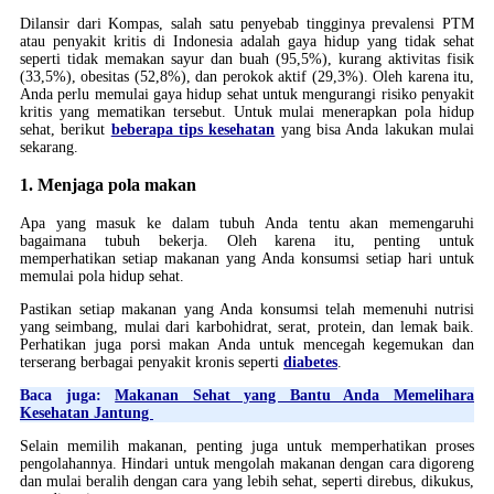
Dilansir dari Kompas, salah satu penyebab tingginya prevalensi PTM
atau penyakit kritis di Indonesia adalah gaya hidup yang tidak sehat
seperti tidak memakan sayur dan buah (95,5%), kurang aktivitas fisik
(33,5%), obesitas (52,8%), dan perokok aktif (29,3%). Oleh karena itu,
Anda perlu memulai gaya hidup sehat untuk mengurangi risiko penyakit
kritis yang mematikan tersebut. Untuk mulai menerapkan pola hidup
sehat, berikut
beberapa tips kesehatan
yang bisa Anda lakukan mulai
sekarang.
1. Menjaga pola makan
Apa yang masuk ke dalam tubuh Anda tentu akan memengaruhi
bagaimana tubuh bekerja. Oleh karena itu, penting untuk
memperhatikan setiap makanan yang Anda konsumsi setiap hari untuk
memulai pola hidup sehat.
Pastikan setiap makanan yang Anda konsumsi telah memenuhi nutrisi
yang seimbang, mulai dari karbohidrat, serat, protein, dan lemak baik.
Perhatikan juga porsi makan Anda untuk mencegah kegemukan dan
terserang berbagai penyakit kronis seperti
diabetes
.
Baca juga:
Makanan Sehat yang Bantu Anda Memelihara
Kesehatan Jantung
Selain memilih makanan, penting juga untuk memperhatikan proses
pengolahannya. Hindari untuk mengolah makanan dengan cara digoreng
dan mulai beralih dengan cara yang lebih sehat, seperti direbus, dikukus,