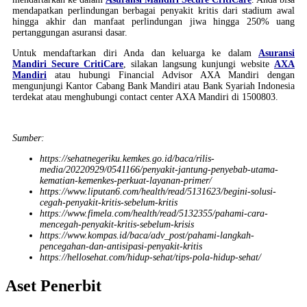
mendapatkan perlindungan berbagai penyakit kritis dari stadium awal
hingga akhir dan manfaat perlindungan jiwa hingga 250% uang
pertanggungan asuransi dasar.
Untuk mendaftarkan diri Anda dan keluarga ke dalam
Asuransi
Mandiri Secure CritiCare
, silakan langsung kunjungi website
AXA
Mandiri
atau hubungi Financial Advisor AXA Mandiri dengan
mengunjungi Kantor Cabang Bank Mandiri atau Bank Syariah Indonesia
terdekat atau menghubungi contact center AXA Mandiri di 1500803.
Sumber:
https://sehatnegeriku.kemkes.go.id/baca/rilis-
media/20220929/0541166/penyakit-jantung-penyebab-utama-
kematian-kemenkes-perkuat-layanan-primer/
https://www.liputan6.com/health/read/5131623/begini-solusi-
cegah-penyakit-kritis-sebelum-kritis
https://www.fimela.com/health/read/5132355/pahami-cara-
mencegah-penyakit-kritis-sebelum-krisis
https://www.kompas.id/baca/adv_post/pahami-langkah-
pencegahan-dan-antisipasi-penyakit-kritis
https://hellosehat.com/hidup-sehat/tips-pola-hidup-sehat/
Aset Penerbit