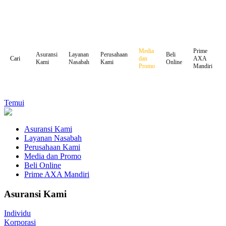
Media
Prime
Asuransi
Layanan
Perusahaan
Beli
dan
AXA
Cari
Kami
Nasabah
Kami
Online
Promo
Mandiri
Temui
Asuransi Kami
Layanan Nasabah
Perusahaan Kami
Media dan Promo
Beli Online
Prime AXA Mandiri
Asuransi Kami
Individu
Korporasi