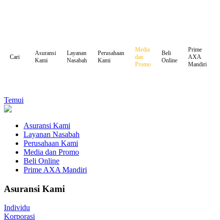
Media
Prime
Asuransi
Layanan
Perusahaan
Beli
dan
AXA
Cari
Kami
Nasabah
Kami
Online
Promo
Mandiri
Temui
Asuransi Kami
Layanan Nasabah
Perusahaan Kami
Media dan Promo
Beli Online
Prime AXA Mandiri
Asuransi Kami
Individu
Korporasi