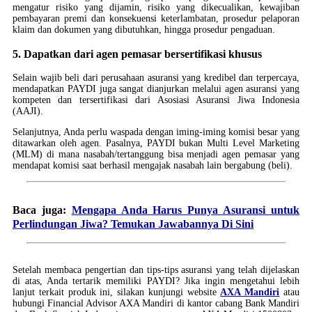
mengatur risiko yang dijamin, risiko yang dikecualikan, kewajiban
pembayaran premi dan konsekuensi keterlambatan, prosedur pelaporan
klaim dan dokumen yang dibutuhkan, hingga prosedur pengaduan.
5. Dapatkan dari agen pemasar bersertifikasi khusus
Selain wajib beli dari perusahaan asuransi yang kredibel dan terpercaya,
mendapatkan PAYDI juga sangat dianjurkan melalui agen asuransi yang
kompeten dan tersertifikasi dari Asosiasi Asuransi Jiwa Indonesia
(AAJI).
Selanjutnya, Anda perlu waspada dengan iming-iming komisi besar yang
ditawarkan oleh agen. Pasalnya, PAYDI bukan Multi Level Marketing
(MLM) di mana nasabah/tertanggung bisa menjadi agen pemasar yang
mendapat komisi saat berhasil mengajak nasabah lain bergabung (beli).
Baca juga:
Mengapa Anda Harus Punya Asuransi untuk
Perlindungan Jiwa? Temukan Jawabannya Di Sini
Setelah membaca pengertian dan tips-tips asuransi yang telah dijelaskan
di atas, Anda tertarik memiliki PAYDI? Jika ingin mengetahui lebih
lanjut terkait produk ini, silakan kunjungi website
AXA Mandiri
atau
hubungi Financial Advisor AXA Mandiri di kantor cabang Bank Mandiri