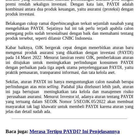
premi rendah sekaligus investasi. Dengan kata lain, PAYDI adalah
kombinasi antara dua produk keuangan, yaitu asuransi (proteksi) dengan
produk investasi.
Belakangan cukup ramai diperbincangkan terkait sejumlah nasabah yang
mengeluhkan PAYDI. Sejatinya hal ini tak perlu terjadi apabila calon
pemegang polis sudah tersosialisasi dengan baik dan memahami tentang
produk tersebut, seperti dilansir CNBC Indonesia.
Kabar baiknya, OJK bergerak cepat dengan menerbitkan aturan baru
mengenai produk asuransi yang dikaitkan dengan investasi (PAYDI)
pada 14 Maret 2022. Menurut lansiran resmi OJK, pemberlakuan aturan
ini ditujukan untuk meningkatkan perlindungan konsumen PAYDI
dengan perbaikan pada tiga aspek utama penyelenggaraan PAYDI, yaitu
praktik pemasaran, transparansi informasi, dan tata kelola aset.
Sekilas, aturan PAYDI ini hanya menguntungkan calon nasabah berupa
perlindungan atas
miss selling
. Padahal jika ditelusuri lebih jauh, aturan
ini juga bertujuan meningkatkan tata kelola dan manajemen risiko
perusahaan asuransi. Menurut Investor.id, adanya aturan tentang PAYDI
yang tertuang dalam SEOJK Nomor 5/SEOJK.05/2022 akan membuat
masyarakat tak lagi khawatir untuk membeli PAYDI karena aturan yang
jelas dan detail sudah ada.
Baca juga:
Merasa Tertipu PAYDI? Ini Penjelasannya