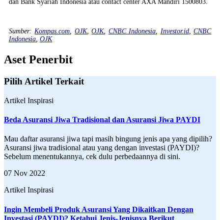
dan Bank Syariah Indonesia atau contact center AXA Mandiri 1500803.
Sumber:
Kompas.com
,
OJK
,
OJK
,
CNBC Indonesia
,
Investor.id
,
CNBC
Indonesia
,
OJK
Aset Penerbit
Pilih Artikel Terkait
Artikel Inspirasi
Beda Asuransi Jiwa Tradisional dan Asuransi Jiwa PAYDI
Mau daftar asuransi jiwa tapi masih bingung jenis apa yang dipilih?
Asuransi jiwa tradisional atau yang dengan investasi (PAYDI)?
Sebelum menentukannya, cek dulu perbedaannya di sini.
07 Nov 2022
Artikel Inspirasi
Ingin Membeli Produk Asuransi Yang Dikaitkan Dengan
Investasi (PAYDI)? Ketahui Jenis-Jenisnya Berikut