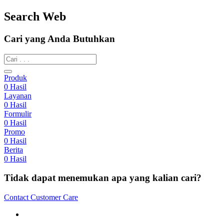
Search Web
Cari yang Anda Butuhkan
Produk
0
Hasil
Layanan
0
Hasil
Formulir
0
Hasil
Promo
0
Hasil
Berita
0
Hasil
Tidak dapat menemukan apa yang kalian cari?
Contact Customer Care