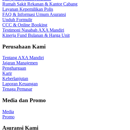
Rumah Sakit Rekanan & Kantor Cabang
Layanan Kepemilikan Polis
FAQ & Informasi Umum Asuransi
Unduh Formulir
CCC & Online Booking
Testimoni Nasabah AXA Mandiri
Kinerja Fund Bulanan & Harga Unit
Perusahaan Kami
Tentang AXA Mandiri
Jajaran Manajemen
Penghargaan
Karir
Keberlanjutan
Laporan Keuangan
Tenaga Pemasar
Media dan Promo
Media
Promo
Asuransi Kami