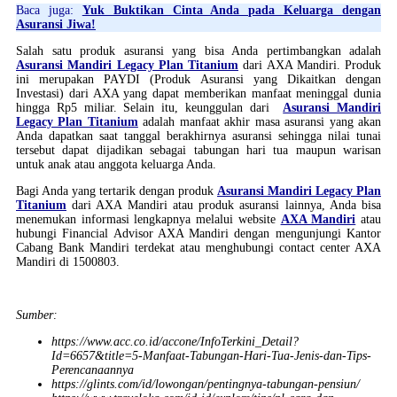
Baca juga:
Yuk Buktikan Cinta Anda pada Keluarga dengan
Asuransi Jiwa!
Salah satu produk asuransi yang bisa Anda pertimbangkan adalah
Asuransi Mandiri Legacy Plan Titanium
dari AXA Mandiri. Produk
ini merupakan PAYDI (Produk Asuransi yang Dikaitkan dengan
Investasi) dari AXA yang dapat memberikan manfaat meninggal dunia
hingga Rp5 miliar. Selain itu, keunggulan dari
Asuransi Mandiri
Legacy Plan Titanium
adalah manfaat akhir masa asuransi yang akan
Anda dapatkan saat tanggal berakhirnya asuransi sehingga nilai tunai
tersebut dapat dijadikan sebagai tabungan hari tua maupun warisan
untuk anak atau anggota keluarga Anda.
Bagi Anda yang tertarik dengan produk
Asuransi Mandiri Legacy Plan
Titanium
dari AXA Mandiri atau produk asuransi lainnya, Anda bisa
menemukan informasi lengkapnya melalui website
AXA Mandiri
atau
hubungi Financial Advisor AXA Mandiri dengan mengunjungi Kantor
Cabang Bank Mandiri terdekat atau menghubungi contact center AXA
Mandiri di 1500803.
Sumber:
https://www.acc.co.id/accone/InfoTerkini_Detail?
Id=6657&title=5-Manfaat-Tabungan-Hari-Tua-Jenis-dan-Tips-
Perencanaannya
https://glints.com/id/lowongan/pentingnya-tabungan-pensiun/