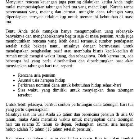
Menyusun rencana keuangan juga penting dilakukan ketika Anda ingin
mulai mempersiapkan tabungan hari tua yang mencukupi. Karena tanpa
perencanaan yang matang dan cermat, mungkin dana tabungan yang
dipersiapkan ternyata tidak cukup untuk memenuhi kebutuhan di masa
tua.
Tentu Anda tidak mungkin hanya mengumpulkan uang sebanyak-
banyaknya dan menghabiskannya begitu saja di masa pensiun. Anda juga
membutuhkan rencana yang lebih detail termasuk sumber pendapatan
setelah tidak bekerja nanti, misalnya dengan berinvestasi untuk
mendapatkan penghasilan pasif atau membuka bisnis kecil-kecilan di
rumah untuk mengisi waktu luang, dan sebagainya. Oleh karena itu, ada
beberapa hal yang perlu diperhatikan dan diperhitungkan saat akan
menyiapkan tabungan hari tua, seperti:
Rencana usia pensiun
Asumsi usia harapan hidup
Perkiraan nominal dana untuk kebutuhan hidup sehari-hari
Sisa waktu yang dimiliki untuk menyiapkan dana tabungan
tersebut
Untuk lebih jelasnya, berikut contoh perhitungan dana tabungan hari tua
yang perlu dipersiapkan:
Misalnya saat ini usia Anda 25 tahun dan berencana pensiun di usia 60
tahun, maka Anda memiliki waktu untuk menyiapkan dana tabungan
hari tua selama 35 tahun ke depan. Sedangkan, asumsi usia harapan
hidup adalah 75 tahun (15 tahun setelah pensiun).
Jika biaya pengeluaran rutin per bulan sebesar Rp5 juta dan tingkat