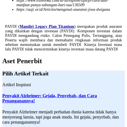
https://www.traveloka.com/id-id/explore/tips/pl-cara-dan-
manfaat-punya-tabungan-hari-tua/136509
https://aaji.or.id/Articles/mengenal-asuransi-jiwa-dwiguna
PAYDI (
Mandiri Legacy Plan Titanium
) merupakan produk asuransi
yang dikaitkan dengan investasi (PAYDI). Komponen investasi dalam
PAYDI mengandung risiko. Calon Pemegang Polis, Tertanggung, atau
Peserta wajib membaca dan memahami ringkasan informasi produk
sebelum memutuskan untuk membeli PAYDI. Kinerja Investasi masa
lalu PAYDI tidak mencerminkan kinerja investasi masa datang PAYDI
Aset Penerbit
Pilih Artikel Terkait
Artikel Inspirasi
Penyakit Alzheimer: Gejala, Penyebab, dan Cara
Penanganannya!
Penyakit Alzheimer menjadi perhatian dunia karena tidak hanya
menyerang lansia, tapi juga anak muda. Ini gejala, penyebab, dan
cara penanganannya!