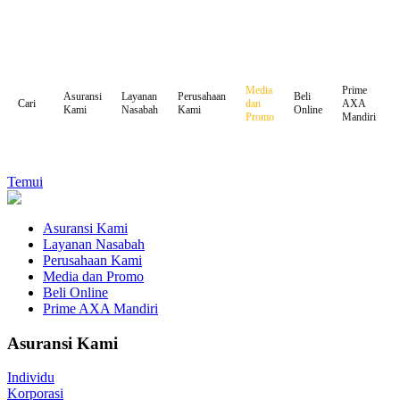
Media
Prime
Asuransi
Layanan
Perusahaan
Beli
dan
AXA
Cari
Kami
Nasabah
Kami
Online
Promo
Mandiri
Temui
Asuransi Kami
Layanan Nasabah
Perusahaan Kami
Media dan Promo
Beli Online
Prime AXA Mandiri
Asuransi Kami
Individu
Korporasi