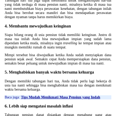
Tabungan hari tua juga dapat membantu untuk mengantisipasi hal-hal
yang tidak terduga di masa pensiun nanti, misalnya ketika di masa tua
nanti membutuhkan biaya perawatan kesehatan, dengan tabungan inilah
Anda bisa berobat secara mandiri dan bisa mendapatkan perawatan
dengan nyaman tanpa harus memikirkan biaya.
4. Membantu mewujudkan keinginan
Siapa bilang orang di usia pensiun tidak memiliki keinginan. Justru di
masa tua inilah Anda bisa mewujudkan impian yang sudah lama
dipendam ketika muda, misalnya ingin
travelling
ke tempat impian atau
mungkin memiliki rumah di suatu tempat.
Mimpi tersebut bisa diwujudkan ketika Anda sudah menyiapkan dana
pensiun sejak awal. Semakin cepat Anda mempersiapkan dana pensiun,
semakin besar peluang untuk mewujudkan impian di masa tua nanti.
5. Menghabiskan banyak waktu bersama keluarga
Dengan memiliki tabungan hari tua, Anda tidak perlu lagi bekerja di
usia tua nanti sehingga bisa menghabiskan masa tua dengan menikmati
waktu bersama keluarga.
Baca juga:
Tips Mudah Menikmati Masa Pensiun yang Indah
6. Lebih siap mengatasi masalah inflasi
Tabungan pensiun dapat disiapkan dengan menabung uang atau