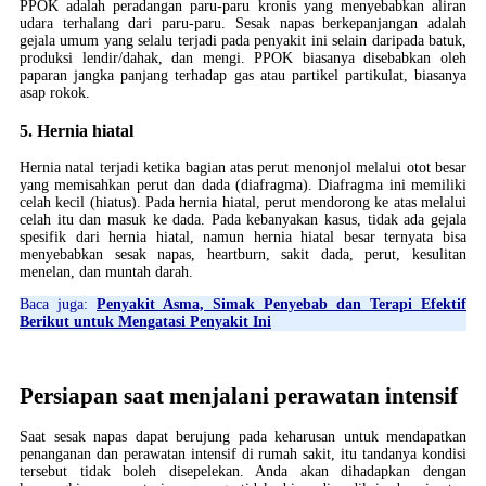
PPOK adalah peradangan paru-paru kronis yang menyebabkan aliran
udara terhalang dari paru-paru. Sesak napas berkepanjangan adalah
gejala umum yang selalu terjadi pada penyakit ini selain daripada batuk,
produksi lendir/dahak, dan mengi. PPOK biasanya disebabkan oleh
paparan jangka panjang terhadap gas atau partikel partikulat, biasanya
asap rokok.
5. Hernia hiatal
Hernia natal terjadi ketika bagian atas perut menonjol melalui otot besar
yang memisahkan perut dan dada (diafragma). Diafragma ini memiliki
celah kecil (hiatus). Pada hernia hiatal, perut mendorong ke atas melalui
celah itu dan masuk ke dada. Pada kebanyakan kasus, tidak ada gejala
spesifik dari hernia hiatal, namun hernia hiatal besar ternyata bisa
menyebabkan sesak napas, heartburn, sakit dada, perut, kesulitan
menelan, dan muntah darah.​
Baca juga:
Penyakit Asma, Simak Penyebab dan Terapi Efektif
Berikut untuk Mengatasi Penyakit Ini
Persiapan saat menjalani perawatan intensif
Saat sesak napas dapat berujung pada keharusan untuk mendapatkan
penanganan dan perawatan intensif di rumah sakit, itu tandanya kondisi
tersebut tidak boleh disepelekan. Anda akan dihadapkan dengan