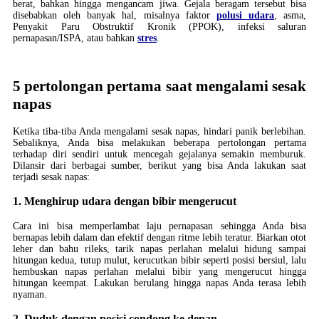
berat, bahkan hingga mengancam jiwa. Gejala beragam tersebut bisa
disebabkan oleh banyak hal, misalnya faktor
polusi udara
, asma,
Penyakit Paru Obstruktif Kronik (PPOK), infeksi saluran
pernapasan/ISPA, atau bahkan
stres
.
5 pertolongan pertama saat mengalami sesak
napas
Ketika tiba-tiba Anda mengalami sesak napas, hindari panik berlebihan.
Sebaliknya, Anda bisa melakukan beberapa pertolongan pertama
terhadap diri sendiri untuk mencegah gejalanya semakin memburuk.
Dilansir dari berbagai sumber, berikut yang bisa Anda lakukan saat
terjadi sesak napas:
1. Menghirup udara dengan bibir mengerucut
Cara ini bisa memperlambat laju pernapasan sehingga Anda bisa
bernapas lebih dalam dan efektif dengan ritme lebih teratur. Biarkan otot
leher dan bahu rileks, tarik napas perlahan melalui hidung sampai
hitungan kedua, tutup mulut, kerucutkan bibir seperti posisi bersiul, lalu
hembuskan napas perlahan melalui bibir yang mengerucut hingga
hitungan keempat. Lakukan berulang hingga napas Anda terasa lebih
nyaman.
2. Duduk dengan posisi condong ke depan