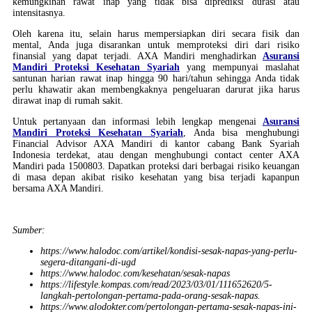
kemungkinan rawat inap yang tidak bisa diprediksi durasi atau
intensitasnya.
Oleh karena itu, selain harus mempersiapkan diri secara fisik dan
mental, Anda juga disarankan untuk memproteksi diri dari risiko
finansial yang dapat terjadi. AXA Mandiri menghadirkan
Asuransi
Mandiri Proteksi Kesehatan Syariah
yang mempunyai maslahat
santunan harian rawat inap hingga 90 hari/tahun sehingga Anda tidak
perlu khawatir akan membengkaknya pengeluaran darurat jika harus
dirawat inap di rumah sakit.
Untuk pertanyaan dan informasi lebih lengkap mengenai
Asuransi
Mandiri Proteksi Kesehatan Syariah
, Anda bisa menghubungi
Financial Advisor AXA Mandiri di kantor cabang Bank Syariah
Indonesia terdekat, atau dengan menghubungi contact center AXA
Mandiri pada 1500803. Dapatkan proteksi dari berbagai risiko keuangan
di masa depan akibat risiko kesehatan yang bisa terjadi kapanpun
bersama AXA Mandiri.
Sumber:
https://www.halodoc.com/artikel/kondisi-sesak-napas-yang-perlu-
segera-ditangani-di-ugd
https://www.halodoc.com/kesehatan/sesak-napas
https://lifestyle.kompas.com/read/2023/03/01/111652620/5-
langkah-pertolongan-pertama-pada-orang-sesak-napas.
https://www.alodokter.com/pertolongan-pertama-sesak-napas-ini-