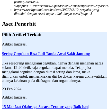
penting-diketahui-
siapapun#:~:text=Bantu%20penderita%20menempatkan%20posisi
https://www.liputan6.com/hot/read/4972748/12-penyakit-yang-
ditandai-dengan-sesak-napas-tidak-hanya-asma?page=3
Aset Penerbit
Pilih Artikel Terkait
Artikel Inspirasi
Sering Cegukan Bisa Jadi Tanda Awal Sakit Jantung
Jika seseorang mengalami cegukan, hanya dengan menahan nafas
selama 15-20 detik saja cegukan dapat mereda. Tetapi jika
mengalami cegukan dengan durasi sering dan lama, maka
dianjurkan untuk memeriksakan diri ke dokter karena dikhawatirkan
adanya kelainan pada diafragma dan organ lainnya.
29 Feb 2024
Artikel Inspirasi
15 Manfaat Olahraga Secara Teratur yang Baik bagi