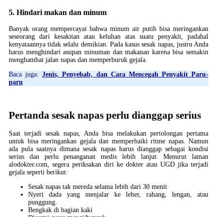
5. Hindari makan dan minum
Banyak orang mempercayai bahwa minum air putih bisa meringankan
seseorang dari kesakitan atau keluhan atas suatu penyakit, padahal
kenyataannya tidak selalu demikian. Pada kasus sesak napas, justru Anda
harus menghindari asupan minuman dan makanan karena bisa semakin
menghambat jalan napas dan memperburuk gejala.
Baca juga:
Jenis, Penyebab, dan Cara Mencegah Penyakit Paru-
paru
Pertanda sesak napas perlu dianggap serius
Saat terjadi sesak napas, Anda bisa melakukan pertolongan pertama
untuk bisa meringankan gejala dan memperbaiki ritme napas. Namun
ada pula saatnya dimana sesak napas harus dianggap sebagai kondisi
serius dan perlu penanganan medis lebih lanjut. Menurut laman
alodokter.com, segera periksakan diri ke dokter atau UGD jika terjadi
gejala seperti berikut:
Sesak napas tak mereda selama lebih dari 30 menit
Nyeri dada yang menjalar ke leher, rahang, lengan, atau
punggung.
Bengkak di bagian kaki