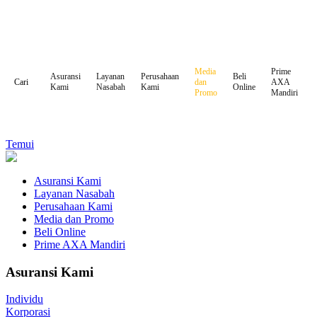
Media
Prime
Asuransi
Layanan
Perusahaan
Beli
dan
AXA
Cari
Kami
Nasabah
Kami
Online
Promo
Mandiri
Temui
Asuransi Kami
Layanan Nasabah
Perusahaan Kami
Media dan Promo
Beli Online
Prime AXA Mandiri
Asuransi Kami
Individu
Korporasi