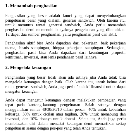
1. Menambah penghasilan
Penghasilan yang besar adalah kunci yang dapat menyeimbangkan
pengeluaran besar yang dialami generasi sandwich. Oleh karena itu,
untuk memutus rantai generasi sandwich, Anda perlu menambah
penghasilan demi memenuhi banyaknya pengeluaran yang dibutuhkan.
Terdapat dua sumber penghasilan, yaitu penghasilan pasif dan aktif.
Penghasilan aktif bisa Anda dapatkan dari pekerjaan, baik pekerjaan
utama, bisnis sampingan, hingga pekerjaan sampingan. Sedangkan,
penghasilan pasif bisa Anda dapatkan dari keuntungan properti,
kemitraan, investasi, atau jenis pendanaan pasif lainnya.
2. Mengelola keuangan
Penghasilan yang besar tidak akan ada artinya jika Anda tidak bisa
mengelola keuangan dengan baik. Oleh karena itu, untuk keluar dari
rantai generasi sandwich, Anda juga perlu ‘melek’ finansial untuk dapat
mengatur keuangan.
Anda dapat mengatur keuangan dengan melakukan pembagian yang
tepat pada kantong-kantong pengeluaran. Salah satunya dengan
menggunakan rumus 40/30/20/10 dalam persen. 40% untuk kebutuhan
keluarga, 30% untuk cicilan atau tagihan, 20% untuk menabung dan
investasi, dan 10% sisanya untuk donasi. Selain itu, Anda juga perlu
membiasakan diri dalam mencatat keuangan demi memastikan setiap
pengeluaran sesuai dengan pos-pos yang telah Anda tentukan.