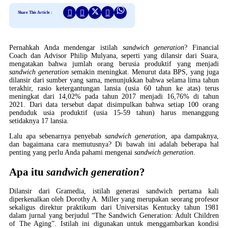
Share This Article :
Pernahkah Anda mendengar istilah
sandwich generation
? Financial
Coach dan Advisor Philip Mulyana, seperti yang dilansir dari Suara,
mengatakan bahwa jumlah orang berusia produktif yang menjadi
sandwich generation
semakin meningkat. Menurut data BPS, yang juga
dilansir dari sumber yang sama, menunjukkan bahwa selama lima tahun
terakhir, rasio ketergantungan lansia (usia 60 tahun ke atas) terus
meningkat dari 14,02% pada tahun 2017 menjadi 16,76% di tahun
2021. Dari data tersebut dapat disimpulkan bahwa setiap 100 orang
penduduk usia produktif (usia 15-59 tahun) harus menanggung
setidaknya 17 lansia.
Lalu apa sebenarnya penyebab
sandwich generation
, apa dampaknya,
dan bagaimana cara memutusnya? Di bawah ini adalah beberapa hal
penting yang perlu Anda pahami mengenai
sandwich generation
.
Apa itu
sandwich generation
?
Dilansir dari Gramedia, istilah generasi sandwich pertama kali
diperkenalkan oleh Dorothy A. Miller yang merupakan seorang profesor
sekaligus direktur praktikum dari Universitas Kentucky tahun 1981
dalam jurnal yang berjudul “The Sandwich Generation: Adult Children
of The Aging”. Istilah ini digunakan untuk menggambarkan kondisi