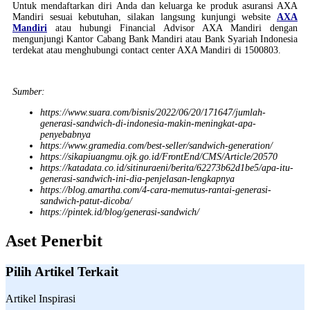
Untuk mendaftarkan diri Anda dan keluarga ke produk asuransi AXA
Mandiri sesuai kebutuhan, silakan langsung kunjungi website
AXA
Mandiri
atau hubungi Financial Advisor AXA Mandiri dengan
mengunjungi Kantor Cabang Bank Mandiri atau Bank Syariah Indonesia
terdekat atau menghubungi contact center AXA Mandiri di 1500803.
Sumber:
https://www.suara.com/bisnis/2022/06/20/171647/jumlah-
generasi-sandwich-di-indonesia-makin-meningkat-apa-
penyebabnya
https://www.gramedia.com/best-seller/sandwich-generation/
https://sikapiuangmu.ojk.go.id/FrontEnd/CMS/Article/20570
https://katadata.co.id/sitinuraeni/berita/62273b62d1be5/apa-itu-
generasi-sandwich-ini-dia-penjelasan-lengkapnya
https://blog.amartha.com/4-cara-memutus-rantai-generasi-
sandwich-patut-dicoba/
https://pintek.id/blog/generasi-sandwich/
Aset Penerbit
Pilih Artikel Terkait
Artikel Inspirasi