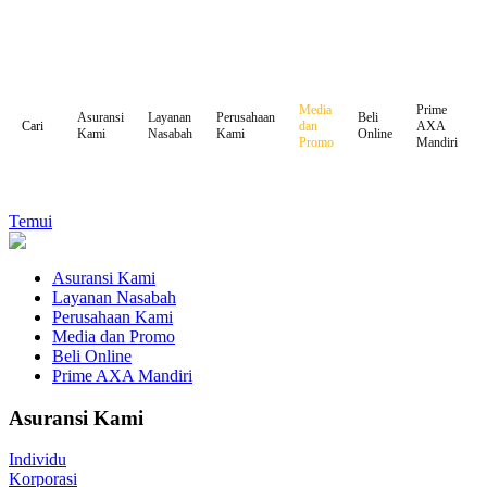
Media
Prime
Asuransi
Layanan
Perusahaan
Beli
dan
AXA
Cari
Kami
Nasabah
Kami
Online
Promo
Mandiri
Temui
Asuransi Kami
Layanan Nasabah
Perusahaan Kami
Media dan Promo
Beli Online
Prime AXA Mandiri
Asuransi Kami
Individu
Korporasi