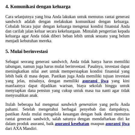
4. Komunikasi dengan keluarga
Cara selanjutnya yang bisa Anda lakukan untuk memutus rantai generasi
sandwich adalah dengan melakukan komunikasi dengan keluarga.
Cobalah bicara jujur dengan keluarga mengenai kondisi finansial Anda
dan carilah jalan keluar secara kekeluargaan. Mintalah pengertian kepada
keluarga agar Anda tidak diberi beban lebih untuk sesuatu yang belum
menjadi kebutuhan mereka.
5. Mulai berinvestasi
Sebagai seorang generasi sandwich, Anda tidak hanya harus memiliki
tabungan, namun juga harus mulai berinvestasi. Pasalnya, investasi dapat
meningkatkan nilai aset untuk mempersiapkan kondisi finansial yang
lebih baik di masa depan. Pastikan juga Anda memiliki tujuan investasi
yang jelas, misalnya, dengan memiliki
asuransi jiwa
yang kini
manfaatnya dapat dijadikan warisan, biaya sekolah hingga untuk
menyiapkan dana pensiun yang cukup untuk masa tua nanti agar tidak
menyusahkan anak.
Itulah beberapa hal mengenai
sandwich generation
yang perlu Anda
pahami. Setelah mengetahui berbagai penyebab dan dampaknya,
pastikan Anda mulai mengelola keuangan dengan baik demi memutus
rantai generasi sandwich, salah satunya dengan mendaftarkan diri ke
dalam produk asuransi, baik
asuransi kesehatan
maupun
asuransi jiwa
dari AXA Mandiri.