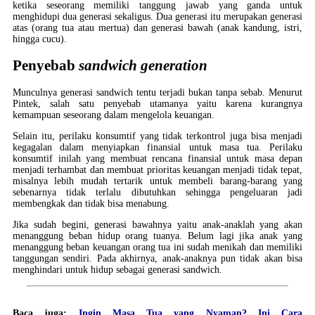
ketika seseorang memiliki tanggung jawab yang ganda untuk
menghidupi dua generasi sekaligus. Dua generasi itu merupakan generasi
atas (orang tua atau mertua) dan generasi bawah (anak kandung, istri,
hingga cucu).
Penyebab
sandwich generation
Munculnya generasi sandwich tentu terjadi bukan tanpa sebab. Menurut
Pintek, salah satu penyebab utamanya yaitu karena kurangnya
kemampuan seseorang dalam mengelola keuangan.
Selain itu, perilaku konsumtif yang tidak terkontrol juga bisa menjadi
kegagalan dalam menyiapkan finansial untuk masa tua. Perilaku
konsumtif inilah yang membuat rencana finansial untuk masa depan
menjadi terhambat dan membuat prioritas keuangan menjadi tidak tepat,
misalnya lebih mudah tertarik untuk membeli barang-barang yang
sebenarnya tidak terlalu dibutuhkan sehingga pengeluaran jadi
membengkak dan tidak bisa menabung.
Jika sudah begini, generasi bawahnya yaitu anak-anaklah yang akan
menanggung beban hidup orang tuanya. Belum lagi jika anak yang
menanggung beban keuangan orang tua ini sudah menikah dan memiliki
tanggungan sendiri. Pada akhirnya, anak-anaknya pun tidak akan bisa
menghindari untuk hidup sebagai generasi sandwich.
Baca juga:
Ingin Masa Tua yang Nyaman? Ini Cara