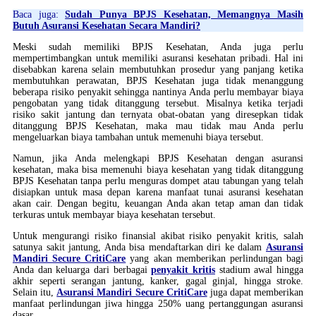
Baca juga:
Sudah Punya BPJS Kesehatan, Memangnya Masih
Butuh Asuransi Kesehatan Secara Mandiri?
Meski sudah memiliki BPJS Kesehatan, Anda juga perlu
mempertimbangkan untuk memiliki asuransi kesehatan pribadi. Hal ini
disebabkan karena selain membutuhkan prosedur yang panjang ketika
membutuhkan perawatan, BPJS Kesehatan juga tidak menanggung
beberapa risiko penyakit sehingga nantinya Anda perlu membayar biaya
pengobatan yang tidak ditanggung tersebut. Misalnya ketika terjadi
risiko sakit jantung dan ternyata obat-obatan yang diresepkan tidak
ditanggung BPJS Kesehatan, maka mau tidak mau Anda perlu
mengeluarkan biaya tambahan untuk memenuhi biaya tersebut.
Namun, jika Anda melengkapi BPJS Kesehatan dengan asuransi
kesehatan, maka bisa memenuhi biaya kesehatan yang tidak ditanggung
BPJS Kesehatan tanpa perlu menguras dompet atau tabungan yang telah
disiapkan untuk masa depan karena manfaat tunai asuransi kesehatan
akan cair. Dengan begitu, keuangan Anda akan tetap aman dan tidak
terkuras untuk membayar biaya kesehatan tersebut.
Untuk mengurangi risiko finansial akibat risiko penyakit kritis, salah
satunya sakit jantung, Anda bisa mendaftarkan diri ke dalam
Asuransi
Mandiri Secure CritiCare
yang akan memberikan perlindungan bagi
Anda dan keluarga dari berbagai
penyakit kritis
stadium awal hingga
akhir seperti serangan jantung, kanker, gagal ginjal, hingga stroke.
Selain itu,
Asuransi Mandiri Secure CritiCare
juga dapat memberikan
manfaat perlindungan jiwa hingga 250% uang pertanggungan asuransi
dasar.