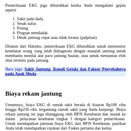
Pemeriksaan EKG juga dibutuhkan ketika Anda mengalami gejala
seperti:
Sakit pada dada.
Sesak nafas.
Pusing.
Pingsan mendadak.
Detak jantung cepat atau tidak teratur (palpitasi).
Dilansir dari Halodoc, pemeriksaan EKG dibutuhkan untuk memonitor
kesehatan orang yang telah didiagnosis dengan masalah jantung untuk
membantu menilai alat pacu jantung buatan, atau untuk memantau efek
obat tertentu pada jantung.
Baca juga:
Sakit Jantung, Kenali Gejala dan Faktor Penyebabnya
pada Anak Muda
Biaya rekam jantung
Umumnya, biaya EKG di rumah sakit berada di kisaran Rp100 ribu
hingga Rp250 ribu tergantung rumah sakit yang Anda kunjungi. Biaya
rekam jantung ini juga ditanggung oleh BPJS Kesehatan dan masuk ke
dalam pelayanan kesehatan tingkat 1 dengan kategori pemeriksaan.
Untuk mendapatkan jaminan biaya EKG dari BPJS Kesehatan, pastikan
Anda telah mendapatkan rujukan dari Faskes pertama dan kedua.