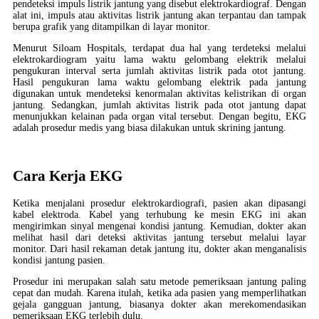
pendeteksi impuls listrik jantung yang disebut elektrokardiograf. Dengan
alat ini, impuls atau aktivitas listrik jantung akan terpantau dan tampak
berupa grafik yang ditampilkan di layar monitor.
Menurut Siloam Hospitals, terdapat dua hal yang terdeteksi melalui
elektrokardiogram yaitu lama waktu gelombang elektrik melalui
pengukuran interval serta jumlah aktivitas listrik pada otot jantung.
Hasil pengukuran lama waktu gelombang elektrik pada jantung
digunakan untuk mendeteksi kenormalan aktivitas kelistrikan di organ
jantung. Sedangkan, jumlah aktivitas listrik pada otot jantung dapat
menunjukkan kelainan pada organ vital tersebut. Dengan begitu, EKG
adalah prosedur medis yang biasa dilakukan untuk skrining jantung.
Cara Kerja EKG
Ketika menjalani prosedur elektrokardiografi, pasien akan dipasangi
kabel elektroda. Kabel yang terhubung ke mesin EKG ini akan
mengirimkan sinyal mengenai kondisi jantung. Kemudian, dokter akan
melihat hasil dari deteksi aktivitas jantung tersebut melalui layar
monitor. Dari hasil rekaman detak jantung itu, dokter akan menganalisis
kondisi jantung pasien.
Prosedur ini merupakan salah satu metode pemeriksaan jantung paling
cepat dan mudah. Karena itulah, ketika ada pasien yang memperlihatkan
gejala gangguan jantung, biasanya dokter akan merekomendasikan
pemeriksaan EKG terlebih dulu.