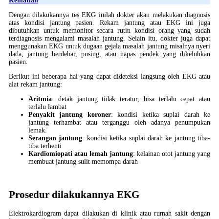
Kematian
Dengan dilakukannya tes EKG inilah dokter akan melakukan diagnosis
atas kondisi jantung pasien. Rekam jantung atau EKG ini juga
dibutuhkan untuk memonitor secara rutin kondisi orang yang sudah
terdiagnosis mengalami masalah jantung. Selain itu, dokter juga dapat
menggunakan EKG untuk dugaan gejala masalah jantung misalnya nyeri
dada, jantung berdebar, pusing, atau napas pendek yang dikeluhkan
pasien.
Berikut ini beberapa hal yang dapat dideteksi langsung oleh EKG atau
alat rekam jantung:
Aritmia
: detak jantung tidak teratur, bisa terlalu cepat atau
terlalu lambat
Penyakit jantung koroner
: kondisi ketika suplai darah ke
jantung terhambat atau terganggu oleh adanya penumpukan
lemak.
Serangan jantung
: kondisi ketika suplai darah ke jantung tiba-
tiba terhenti
Kardiomiopati atau lemah jantung
: kelainan otot jantung yang
membuat jantung sulit memompa darah
Prosedur dilakukannya EKG
Elektrokardiogram dapat dilakukan di klinik atau rumah sakit dengan