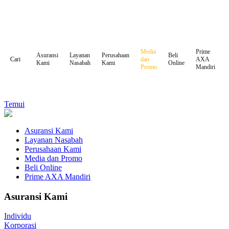
Media
Prime
Asuransi
Layanan
Perusahaan
Beli
dan
AXA
Cari
Kami
Nasabah
Kami
Online
Promo
Mandiri
Temui
Asuransi Kami
Layanan Nasabah
Perusahaan Kami
Media dan Promo
Beli Online
Prime AXA Mandiri
Asuransi Kami
Individu
Korporasi