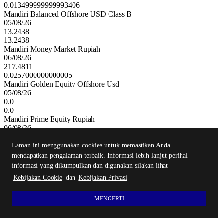
0.013499999999993406
Mandiri Balanced Offshore USD Class B
05/08/26
13.2438
13.2438
Mandiri Money Market Rupiah
06/08/26
217.4811
0.0257000000000005
Mandiri Golden Equity Offshore Usd
05/08/26
0.0
0.0
Mandiri Prime Equity Rupiah
06/08/26
86.2062
0.5399000000000029
Laman ini menggunakan cookies untuk memastikan Anda
Mandiri Protected Balanced Money Rupiah
mendapatkan pengalaman terbaik. Informasi lebih lanjut perihal
06/08/26
informasi yang dikumpulkan dan digunakan silakan lihat
94.6958
Kebijakan Cookie
dan
Kebijakan Privasi
0.005800000000007799
Mandiri Excellent Equity Rupiah
06/08/26
MENGERTI
47.6034
0.2896999999999963