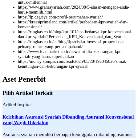
untuk-millennial
https://www.grahasyariah.com/2024/08/5-alasan-mengapa-anda-
harus-memilih.html
https://lp.degriya.com/profil-perumahan-syariah/
https://kreasiprimaland.com/artikel/perbedaan-kpr-syariah-dan-
konvensional/
https://ringkas.co.id/blog/kpr-101/apa-bedanya-kpr-konvensional-
dan-kpr-syariah/#Perbedaan_KPR_Konvensional_dan_Syariah
https://ringkas.co.id/en/blog/tips/risiko-investasi-properti-dan-
peluang-return-yang-perlu-dipahami/
https://www.loanmarket.co.id/news/ini-dia-kekurangan-kpr-
syariah-yang-harus-diperhatikan
https://money.kompas.com/read/2025/05/20/192045026/simak-
keuntungan-dan-kekurangan-kpr-syariah
Aset Penerbit
Pilih Artikel Terkait
Artikel Inspirasi
Kelebihan Asuransi Syariah Dibanding Asuransi Konvensional
yang Wajib Diketahui
Asuransi syariah memiliki berbagai keunggulan dibanding asuransi