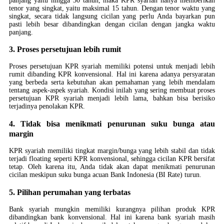
panjang yaitu hingga 30 tahun, maka KPR syariah hanya memberikan
tenor yang singkat, yaitu maksimal 15 tahun. Dengan tenor waktu yang
singkat, secara tidak langsung cicilan yang perlu Anda bayarkan pun
pasti lebih besar dibandingkan dengan cicilan dengan jangka waktu
panjang.
3. Proses persetujuan lebih rumit
Proses persetujuan KPR syariah memiliki potensi untuk menjadi lebih
rumit dibanding KPR konvensional. Hal ini karena adanya persyaratan
yang berbeda serta kebutuhan akan pemahaman yang lebih mendalam
tentang aspek-aspek syariah. Kondisi inilah yang sering membuat proses
persetujuan KPR syariah menjadi lebih lama, bahkan bisa berisiko
terjadinya penolakan KPR.
4. Tidak bisa menikmati penurunan suku bunga atau
margin
KPR syariah memiliki tingkat margin/bunga yang lebih stabil dan tidak
terjadi floating seperti KPR konvensional, sehingga cicilan KPR bersifat
tetap. Oleh karena itu, Anda tidak akan dapat menikmati penurunan
cicilan meskipun suku bunga acuan Bank Indonesia (BI Rate) turun.
5. Pilihan perumahan yang terbatas
Bank syariah mungkin memiliki kurangnya pilihan produk KPR
dibandingkan bank konvensional. Hal ini karena bank syariah masih