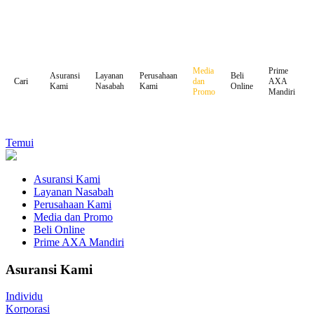
Media
Prime
Asuransi
Layanan
Perusahaan
Beli
dan
AXA
Cari
Kami
Nasabah
Kami
Online
Promo
Mandiri
Temui
Asuransi Kami
Layanan Nasabah
Perusahaan Kami
Media dan Promo
Beli Online
Prime AXA Mandiri
Asuransi Kami
Individu
Korporasi