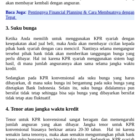
akan membayar kembali dengan angsuran.
Baca Juga:
Pentingnya Financial Planning & Cara Membuatnya dengan
Tepat
3. Suku bunga
Ketika Anda memilih untuk menggunakan KPR syariah dengan
kesepakatan akad jual beli, maka Anda akan membayar cicilan kepada
pihak bank syariah dengan cara mencicil. Nantinya selama mengangsur
tersebut pihak bank tidak akan memberikan tanggungan bunga yang
perlu dibayar. Hal ini karena KPR syariah menggunakan sistem bagi
hasil, di mana jumlah angsurannya akan sama selama jangka waktu
kredit.
Sedangkan pada KPR konvensional ada suku bunga yang harus
dibayarkan, di mana suku bunga ini bergantung pada suku bunga yang
ditetapkan Bank Indonesia. Selain itu, suku bunga didalamnya pun
bersifat tidak tetap sehingga bisa saja bunga yang dibayarkan bersifat
tidak tetap atau fluktuatif.
4. Tenor atau jangka waktu kredit
Tenor untuk KPR konvensional sangat beragam dan memengaruhi
jumlah angsuran yang akan dibayar. Jangka tenor untuk KPR
konvensional biasanya berkisar antara 20-30 tahun. Hal ini karena
semakin lama tenornya, maka akan semakin menguntungkan pihak bank
karena suku bunganya pun bisa semakin tinggi. Sedangkan, KPR syariah