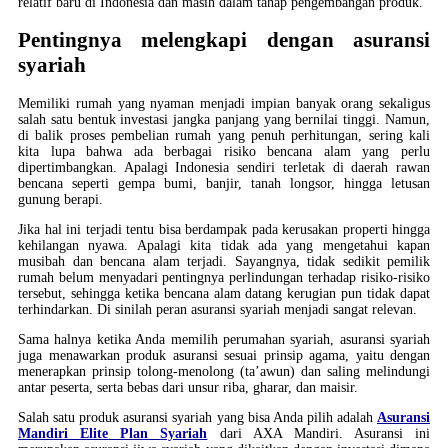
relatif baru di Indonesia dan masih dalam tahap pengembangan produk.
Pentingnya melengkapi dengan asuransi
syariah
Memiliki rumah yang nyaman menjadi impian banyak orang sekaligus
salah satu bentuk investasi jangka panjang yang bernilai tinggi. Namun,
di balik proses pembelian rumah yang penuh perhitungan, sering kali
kita lupa bahwa ada berbagai risiko bencana alam yang perlu
dipertimbangkan. Apalagi Indonesia sendiri terletak di daerah rawan
bencana seperti gempa bumi, banjir, tanah longsor, hingga letusan
gunung berapi.
Jika hal ini terjadi tentu bisa berdampak pada kerusakan properti hingga
kehilangan nyawa. Apalagi kita tidak ada yang mengetahui kapan
musibah dan bencana alam terjadi. Sayangnya, tidak sedikit pemilik
rumah belum menyadari pentingnya perlindungan terhadap risiko-risiko
tersebut, sehingga ketika bencana alam datang kerugian pun tidak dapat
terhindarkan. Di sinilah peran asuransi syariah menjadi sangat relevan.
Sama halnya ketika Anda memilih perumahan syariah, asuransi syariah
juga menawarkan produk asuransi sesuai prinsip agama, yaitu dengan
menerapkan prinsip tolong-menolong (ta’awun) dan saling melindungi
antar peserta, serta bebas dari unsur riba, gharar, dan maisir.
Salah satu produk asuransi syariah yang bisa Anda pilih adalah
Asuransi
Mandiri Elite Plan Syariah
dari AXA Mandiri. Asuransi ini