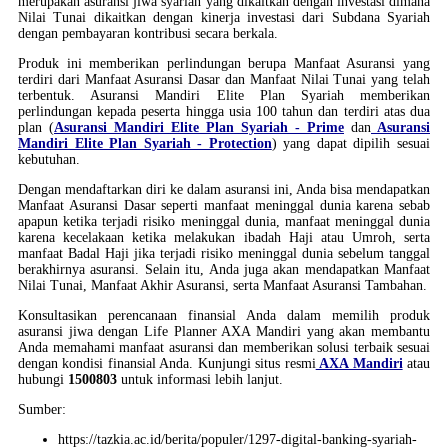
merupakan asuransi jiwa syariah yang dikaitkan dengan investasi dimana
Nilai Tunai dikaitkan dengan kinerja investasi dari Subdana Syariah
dengan pembayaran kontribusi secara berkala.
Produk ini memberikan perlindungan berupa Manfaat Asuransi yang
terdiri dari Manfaat Asuransi Dasar dan Manfaat Nilai Tunai yang telah
terbentuk. Asuransi Mandiri Elite Plan Syariah memberikan
perlindungan kepada peserta hingga usia 100 tahun dan terdiri atas dua
plan (
Asuransi Mandiri Elite Plan Syariah - Prime
dan
Asuransi
Mandiri Elite Plan Syariah - Protection
) yang dapat dipilih sesuai
kebutuhan.
Dengan mendaftarkan diri ke dalam asuransi ini, Anda bisa mendapatkan
Manfaat Asuransi Dasar seperti manfaat meninggal dunia karena sebab
apapun ketika terjadi risiko meninggal dunia, manfaat meninggal dunia
karena kecelakaan ketika melakukan ibadah Haji atau Umroh, serta
manfaat Badal Haji jika terjadi risiko meninggal dunia sebelum tanggal
berakhirnya asuransi. Selain itu, Anda juga akan mendapatkan Manfaat
Nilai Tunai, Manfaat Akhir Asuransi, serta Manfaat Asuransi Tambahan.
Konsultasikan perencanaan finansial Anda dalam memilih produk
asuransi jiwa dengan Life Planner AXA Mandiri yang akan membantu
Anda memahami manfaat asuransi dan memberikan solusi terbaik sesuai
dengan kondisi finansial Anda. Kunjungi situs resmi
AXA Mandiri
atau
hubungi
1500803
untuk informasi lebih lanjut.
Sumber:
https://tazkia.ac.id/berita/populer/1297-digital-banking-syariah-