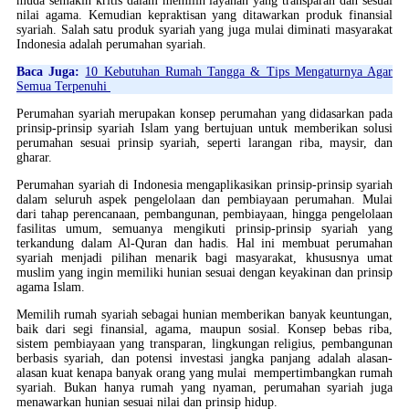
muda semakin kritis dalam memilih layanan yang transparan dan sesuai
nilai agama. Kemudian kepraktisan yang ditawarkan produk finansial
syariah. Salah satu produk syariah yang juga mulai diminati masyarakat
Indonesia adalah perumahan syariah.
Baca Juga:
10 Kebutuhan Rumah Tangga & Tips Mengaturnya Agar
Semua Terpenuhi
Perumahan syariah merupakan konsep perumahan yang didasarkan pada
prinsip-prinsip syariah Islam yang bertujuan untuk memberikan solusi
perumahan sesuai prinsip syariah, seperti larangan riba, maysir, dan
gharar.
Perumahan syariah di Indonesia mengaplikasikan prinsip-prinsip syariah
dalam seluruh aspek pengelolaan dan pembiayaan perumahan. Mulai
dari tahap perencanaan, pembangunan, pembiayaan, hingga pengelolaan
fasilitas umum, semuanya mengikuti prinsip-prinsip syariah yang
terkandung dalam Al-Quran dan hadis. Hal ini membuat perumahan
syariah menjadi pilihan menarik bagi masyarakat, khususnya umat
muslim yang ingin memiliki hunian sesuai dengan keyakinan dan prinsip
agama Islam.
Memilih rumah syariah sebagai hunian memberikan banyak keuntungan,
baik dari segi finansial, agama, maupun sosial. Konsep bebas riba,
sistem pembiayaan yang transparan, lingkungan religius, pembangunan
berbasis syariah, dan potensi investasi jangka panjang adalah alasan-
alasan kuat kenapa banyak orang yang mulai mempertimbangkan rumah
syariah. Bukan hanya rumah yang nyaman, perumahan syariah juga
menawarkan hunian sesuai nilai dan prinsip hidup.