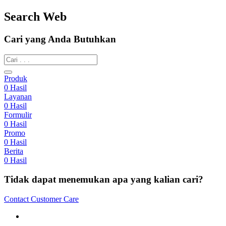
Search Web
Cari yang Anda Butuhkan
Produk
0
Hasil
Layanan
0
Hasil
Formulir
0
Hasil
Promo
0
Hasil
Berita
0
Hasil
Tidak dapat menemukan apa yang kalian cari?
Contact Customer Care