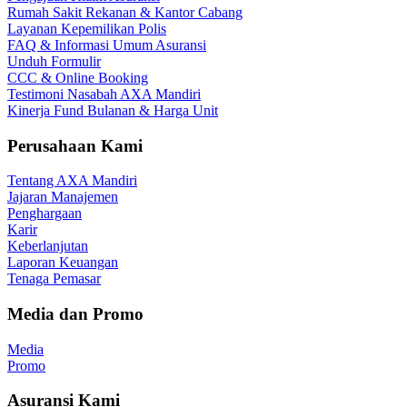
Rumah Sakit Rekanan & Kantor Cabang
Layanan Kepemilikan Polis
FAQ & Informasi Umum Asuransi
Unduh Formulir
CCC & Online Booking
Testimoni Nasabah AXA Mandiri
Kinerja Fund Bulanan & Harga Unit
Perusahaan Kami
Tentang AXA Mandiri
Jajaran Manajemen
Penghargaan
Karir
Keberlanjutan
Laporan Keuangan
Tenaga Pemasar
Media dan Promo
Media
Promo
Asuransi Kami