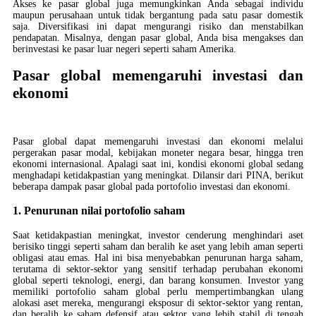
Akses ke pasar global juga memungkinkan Anda sebagai individu
maupun perusahaan untuk tidak bergantung pada satu pasar domestik
saja. Diversifikasi ini dapat mengurangi risiko dan menstabilkan
pendapatan. Misalnya, dengan pasar global, Anda bisa mengakses dan
berinvestasi ke pasar luar negeri seperti saham Amerika.
Pasar global memengaruhi investasi dan
ekonomi
Pasar global dapat memengaruhi investasi dan ekonomi melalui
pergerakan pasar modal, kebijakan moneter negara besar, hingga tren
ekonomi internasional. Apalagi saat ini, kondisi ekonomi global sedang
menghadapi ketidakpastian yang meningkat. Dilansir dari PINA, berikut
beberapa dampak pasar global pada portofolio investasi dan ekonomi.
1. Penurunan nilai portofolio saham
Saat ketidakpastian meningkat, investor cenderung menghindari aset
berisiko tinggi seperti saham dan beralih ke aset yang lebih aman seperti
obligasi atau emas. Hal ini bisa menyebabkan penurunan harga saham,
terutama di sektor-sektor yang sensitif terhadap perubahan ekonomi
global seperti teknologi, energi, dan barang konsumen. Investor yang
memiliki portofolio saham global perlu mempertimbangkan ulang
alokasi aset mereka, mengurangi eksposur di sektor-sektor yang rentan,
dan beralih ke saham defensif atau sektor yang lebih stabil di tengah