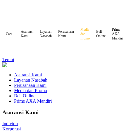
Media
Prime
Asuransi
Layanan
Perusahaan
Beli
dan
AXA
Cari
Kami
Nasabah
Kami
Online
Promo
Mandiri
Temui
Asuransi Kami
Layanan Nasabah
Perusahaan Kami
Media dan Promo
Beli Online
Prime AXA Mandiri
Asuransi Kami
Individu
Korporasi