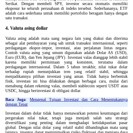
Serikat. Dengan membeli SPY, investor secara otomatis memiliki
eksposur ke seluruh perusahaan di indeks tersebut. Sederhananya, ETF
adalah cara sederhana untuk memiliki portofolio beragam hanya dengan
satu transaksi.
4. Valuta asing dollar
Valuta asing adalah mata uang negara lain yang diakui dan diterima
sebagai alat pembayaran yang sah untuk transaksi internasional, seperti
perdagangan ekspor-impor, investasi, atau perjalanan lintas negara.
Contoh valuta asing yang umum digunakan adalah Dolar AS (USD),
Euro (EUR), dan Yen Jepang (JPY). Investasi valas dianggap lebih stabil
karena memiliki permintaan yang konsisten, terutama dalam
perdagangan internasional. Dalam 5 tahun terakhir, nilai tukar dolar
terhadap rupiah menunjukkan tren yang relatif stabil, sehingga
menjadikannya pilihan investasi yang aman. Tidak hanya berbentuk
fisik, investasi ini bisa dilakukan dengan berbagai cara, mulai dari
menabung dalam rekening valas, membeli stablecoin seperti USDT atau
USDC, hingga berinvestasi di obligasi dollar.
Baca Juga
:
Mengenal Tujuan Investasi dan Cara Menentukannya
dengan Tepat
Investasi dalam dolar tidak hanya menawarkan potensi keuntungan dari
pergerakan nilai tukar, tetapi juga menjadi salah satu strategi
diversifikasi yang penting dalam menghadapi ketidakpastian pasar
global. Dengan nilai dolar yang relatif stabil dibandingkan mata uang
lainnya, investor dapat meminimalkan risiko fluktuasi dan menjaga daya