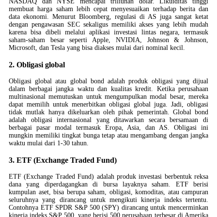
NASDAQ dan NYSE mencapai triliunan dolar. Likuiditas tinggi
membuat harga saham lebih cepat menyesuaikan terhadap berita dan
data ekonomi. Menurut Bloomberg, regulasi di AS juga sangat ketat
dengan pengawasan SEC sekaligus memiliki akses yang lebih mudah
karena bisa dibeli melalui aplikasi investasi lintas negara, termasuk
saham-saham besar seperti Apple, NVIDIA, Johnson & Johnson,
Microsoft, dan Tesla yang bisa diakses mulai dari nominal kecil.
2. Obligasi global
Obligasi global atau global bond adalah produk obligasi yang dijual
dalam berbagai jangka waktu dan kualitas kredit. Ketika perusahaan
multinasional memutuskan untuk mengumpulkan modal besar, mereka
dapat memilih untuk menerbitkan obligasi global juga. Jadi, obligasi
tidak mutlak hanya dikeluarkan oleh pihak pemerintah. Global bond
adalah obligasi internasional yang ditawarkan secara bersamaan di
berbagai pasar modal termasuk Eropa, Asia, dan AS. Obligasi ini
mungkin memiliki tingkat bunga tetap atau mengambang dengan jangka
waktu mulai dari 1-30 tahun.
3. ETF (Exchange Traded Fund)
ETF (Exchange Traded Fund) adalah produk investasi berbentuk reksa
dana yang diperdagangkan di bursa layaknya saham. ETF berisi
kumpulan aset, bisa berupa saham, obligasi, komoditas, atau campuran
seluruhnya yang dirancang untuk mengikuti kinerja indeks tertentu.
Contohnya ETF SPDR S&P 500 (SPY) dirancang untuk mencerminkan
kinerja indeks S&P 500, yang berisi 500 perusahaan terbesar di Amerika