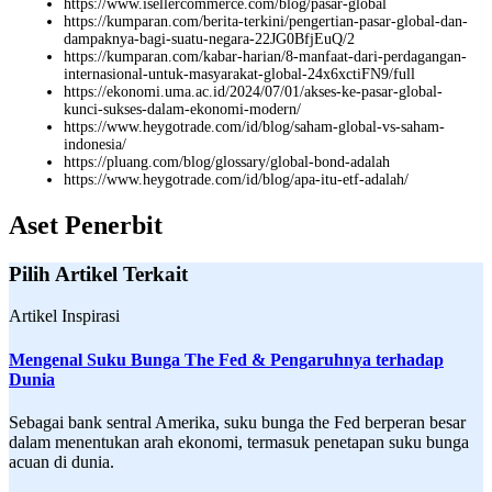
https://www.isellercommerce.com/blog/pasar-global
https://kumparan.com/berita-terkini/pengertian-pasar-global-dan-
dampaknya-bagi-suatu-negara-22JG0BfjEuQ/2
https://kumparan.com/kabar-harian/8-manfaat-dari-perdagangan-
internasional-untuk-masyarakat-global-24x6xctiFN9/full
https://ekonomi.uma.ac.id/2024/07/01/akses-ke-pasar-global-
kunci-sukses-dalam-ekonomi-modern/
https://www.heygotrade.com/id/blog/saham-global-vs-saham-
indonesia/
https://pluang.com/blog/glossary/global-bond-adalah
https://www.heygotrade.com/id/blog/apa-itu-etf-adalah/
Aset Penerbit
Pilih Artikel Terkait
Artikel Inspirasi
Mengenal Suku Bunga The Fed & Pengaruhnya terhadap
Dunia
Sebagai bank sentral Amerika, suku bunga the Fed berperan besar
dalam menentukan arah ekonomi, termasuk penetapan suku bunga
acuan di dunia.