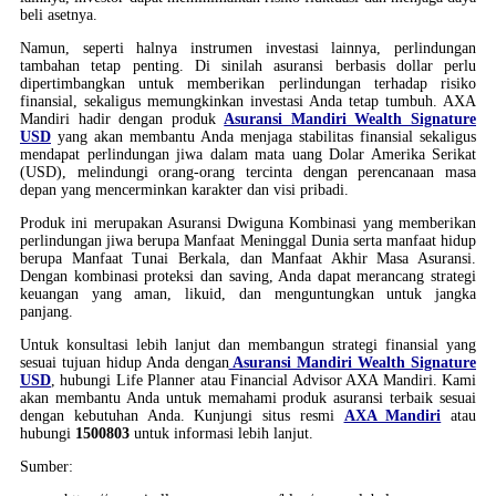
beli asetnya.
Namun, seperti halnya instrumen investasi lainnya, perlindungan
tambahan tetap penting. Di sinilah asuransi berbasis dollar perlu
dipertimbangkan untuk memberikan perlindungan terhadap risiko
finansial, sekaligus memungkinkan investasi Anda tetap tumbuh. AXA
Mandiri hadir dengan produk
Asuransi Mandiri Wealth Signature
USD
yang akan membantu Anda menjaga stabilitas finansial sekaligus
mendapat perlindungan jiwa dalam mata uang Dolar Amerika Serikat
(USD), melindungi orang-orang tercinta dengan perencanaan masa
depan yang mencerminkan karakter dan visi pribadi.
Produk ini merupakan Asuransi Dwiguna Kombinasi yang memberikan
perlindungan jiwa berupa Manfaat Meninggal Dunia serta manfaat hidup
berupa Manfaat Tunai Berkala, dan Manfaat Akhir Masa Asuransi.
Dengan kombinasi proteksi dan saving, Anda dapat merancang strategi
keuangan yang aman, likuid, dan menguntungkan untuk jangka
panjang.
Untuk konsultasi lebih lanjut dan membangun strategi finansial yang
sesuai tujuan hidup Anda dengan
Asuransi Mandiri Wealth Signature
USD
, hubungi Life Planner atau Financial Advisor AXA Mandiri. Kami
akan membantu Anda untuk memahami produk asuransi terbaik sesuai
dengan kebutuhan Anda. Kunjungi situs resmi
AXA Mandiri
atau
hubungi
1500803
untuk informasi lebih lanjut.
Sumber: