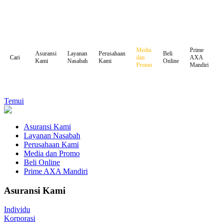
Media
Prime
Asuransi
Layanan
Perusahaan
Beli
dan
AXA
Cari
Kami
Nasabah
Kami
Online
Promo
Mandiri
Temui
Asuransi Kami
Layanan Nasabah
Perusahaan Kami
Media dan Promo
Beli Online
Prime AXA Mandiri
Asuransi Kami
Individu
Korporasi