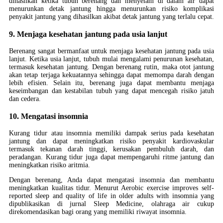
dihasilkan ketika tubuh berenang dan menyelam di dalam air dapat
menurunkan detak jantung hingga menurunkan risiko komplikasi
penyakit jantung yang dihasilkan akibat detak jantung yang terlalu cepat.
9. Menjaga kesehatan jantung pada usia lanjut
Berenang sangat bermanfaat untuk menjaga kesehatan jantung pada usia
lanjut. Ketika usia lanjut, tubuh mulai mengalami penurunan kesehatan,
termasuk kesehatan jantung. Dengan berenang rutin, maka otot jantung
akan tetap terjaga kekuatannya sehingga dapat memompa darah dengan
lebih efisien. Selain itu, berenang juga dapat membantu menjaga
keseimbangan dan kestabilan tubuh yang dapat mencegah risiko jatuh
dan cedera.
10. Mengatasi insomnia
Kurang tidur atau insomnia memiliki dampak serius pada kesehatan
jantung dan dapat meningkatkan risiko penyakit kardiovaskular
termasuk tekanan darah tinggi, kerusakan pembuluh darah, dan
peradangan. Kurang tidur juga dapat mempengaruhi ritme jantung dan
meningkatkan risiko aritmia.
Dengan berenang, Anda dapat mengatasi insomnia dan membantu
meningkatkan kualitas tidur. Menurut Aerobic exercise improves self-
reported sleep and quality of life in older adults with insomnia yang
dipublikasikan di jurnal Sleep Medicine, olahraga air cukup
direkomendasikan bagi orang yang memiliki riwayat insomnia.