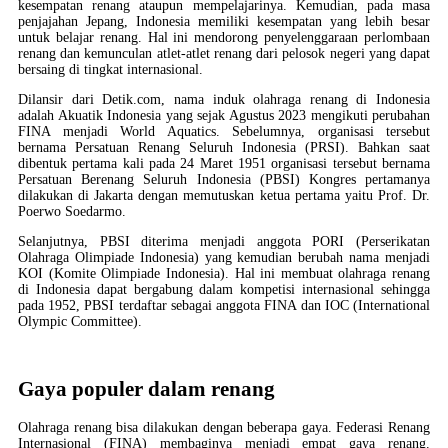
kesempatan renang ataupun mempelajarinya. Kemudian, pada masa
penjajahan Jepang, Indonesia memiliki kesempatan yang lebih besar
untuk belajar renang. Hal ini mendorong penyelenggaraan perlombaan
renang dan kemunculan atlet-atlet renang dari pelosok negeri yang dapat
bersaing di tingkat internasional.
Dilansir dari Detik.com, nama induk olahraga renang di Indonesia
adalah Akuatik Indonesia yang sejak Agustus 2023 mengikuti perubahan
FINA menjadi World Aquatics. Sebelumnya, organisasi tersebut
bernama Persatuan Renang Seluruh Indonesia (PRSI). Bahkan saat
dibentuk pertama kali pada 24 Maret 1951 organisasi tersebut bernama
Persatuan Berenang Seluruh Indonesia (PBSI) Kongres pertamanya
dilakukan di Jakarta dengan memutuskan ketua pertama yaitu Prof. Dr.
Poerwo Soedarmo.
Selanjutnya, PBSI diterima menjadi anggota PORI (Perserikatan
Olahraga Olimpiade Indonesia) yang kemudian berubah nama menjadi
KOI (Komite Olimpiade Indonesia). Hal ini membuat olahraga renang
di Indonesia dapat bergabung dalam kompetisi internasional sehingga
pada 1952, PBSI terdaftar sebagai anggota FINA dan IOC (International
Olympic Committee).
Gaya populer dalam renang
Olahraga renang bisa dilakukan dengan beberapa gaya. Federasi Renang
Internasional (FINA) membaginya menjadi empat gaya renang.