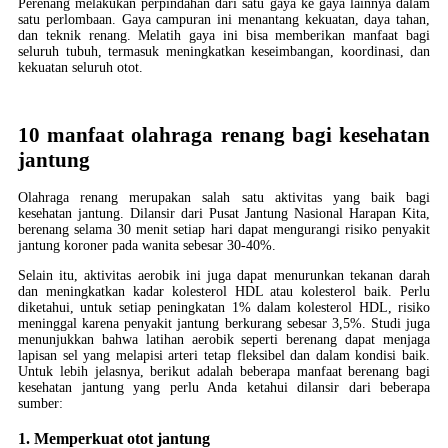
Perenang melakukan perpindahan dari satu gaya ke gaya lainnya dalam
satu perlombaan. Gaya campuran ini menantang kekuatan, daya tahan,
dan teknik renang. Melatih gaya ini bisa memberikan manfaat bagi
seluruh tubuh, termasuk meningkatkan keseimbangan, koordinasi, dan
kekuatan seluruh otot.
10 manfaat olahraga renang bagi kesehatan
jantung
Olahraga renang merupakan salah satu aktivitas yang baik bagi
kesehatan jantung. Dilansir dari Pusat Jantung Nasional Harapan Kita,
berenang selama 30 menit setiap hari dapat mengurangi risiko penyakit
jantung koroner pada wanita sebesar 30-40%.
Selain itu, aktivitas aerobik ini juga dapat menurunkan tekanan darah
dan meningkatkan kadar kolesterol HDL atau kolesterol baik. Perlu
diketahui, untuk setiap peningkatan 1% dalam kolesterol HDL, risiko
meninggal karena penyakit jantung berkurang sebesar 3,5%. Studi juga
menunjukkan bahwa latihan aerobik seperti berenang dapat menjaga
lapisan sel yang melapisi arteri tetap fleksibel dan dalam kondisi baik.
Untuk lebih jelasnya, berikut adalah beberapa manfaat berenang bagi
kesehatan jantung yang perlu Anda ketahui dilansir dari beberapa
sumber:
1. Memperkuat otot jantung