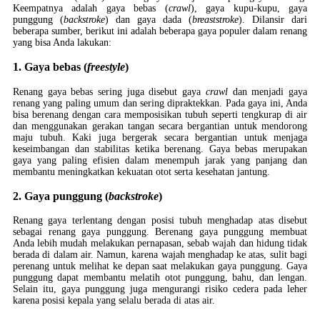
Keempatnya adalah gaya bebas (
crawl
), gaya kupu-kupu, gaya
punggung (
backstroke
) dan gaya dada (
breaststroke
). Dilansir dari
beberapa sumber, berikut ini adalah beberapa gaya populer dalam renang
yang bisa Anda lakukan:
1. Gaya bebas (
freestyle
)
Renang gaya bebas sering juga disebut gaya
crawl
dan menjadi gaya
renang yang paling umum dan sering dipraktekkan. Pada gaya ini, Anda
bisa berenang dengan cara memposisikan tubuh seperti tengkurap di air
dan menggunakan gerakan tangan secara bergantian untuk mendorong
maju tubuh. Kaki juga bergerak secara bergantian untuk menjaga
keseimbangan dan stabilitas ketika berenang. Gaya bebas merupakan
gaya yang paling efisien dalam menempuh jarak yang panjang dan
membantu meningkatkan kekuatan otot serta kesehatan jantung.
2. Gaya punggung (
backstroke
)
Renang gaya terlentang dengan posisi tubuh menghadap atas disebut
sebagai renang gaya punggung. Berenang gaya punggung membuat
Anda lebih mudah melakukan pernapasan, sebab wajah dan hidung tidak
berada di dalam air. Namun, karena wajah menghadap ke atas, sulit bagi
perenang untuk melihat ke depan saat melakukan gaya punggung. Gaya
punggung dapat membantu melatih otot punggung, bahu, dan lengan.
Selain itu, gaya punggung juga mengurangi risiko cedera pada leher
karena posisi kepala yang selalu berada di atas air.