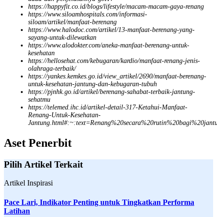
https://happyfit.co.id/blogs/lifestyle/macam-macam-gaya-renang
https://www.siloamhospitals.com/informasi-
siloam/artikel/manfaat-berenang
https://www.halodoc.com/artikel/13-manfaat-berenang-yang-
sayang-untuk-dilewatkan
https://www.alodokter.com/aneka-manfaat-berenang-untuk-
kesehatan
https://hellosehat.com/kebugaran/kardio/manfaat-renang-jenis-
olahraga-terbaik/
https://yankes.kemkes.go.id/view_artikel/2690/manfaat-berenang-
untuk-kesehatan-jantung-dan-kebugaran-tubuh
https://pjnhk.go.id/artikel/berenang-sahabat-terbaik-jantung-
sehatmu
https://telemed.ihc.id/artikel-detail-317-Ketahui-Manfaat-
Renang-Untuk-Kesehatan-
Jantung.html#:~:text=Renang%20secara%20rutin%20bagi%20jan
Aset Penerbit
Pilih Artikel Terkait
Artikel Inspirasi
Pace Lari, Indikator Penting untuk Tingkatkan Performa
Latihan