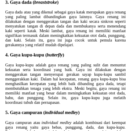
3. Gaya dada (
breaststroke
)
Gaya dada atau yang dikenal sebagai gaya katak merupakan gaya renang
yang paling lambat dibandingkan gaya lainnya. Gaya renang ini
dilakukan dengan menggerakan tangan dan kaki secara sinkron seperti
menyatukan tangan di depan dada dan membukanya serta menendang
kaki seperti katak. Meski lambat, gaya renang ini memiliki manfaat
signifikan termasuk dalam meningkatkan kekuatan otot dada, punggung,
dan kaki. Selain itu, gaya ini juga cocok untuk pemula karena
gerakannya yang relatif mudah dipelajari.
4. Gaya kupu-kupu (
butterfly
)
Gaya kupu-kupu adalah gaya renang yang paling sulit dan menuntut
kekuatan serta koordinasi yang baik. Gaya ini dilakukan dengan
menggerakan tangan menyerupai gerakan sayap kupu-kupu sambil
menggerakkan kaki. Dalam hal kecepatan, renang gaya kupu-kupu bisa
menghasilkan kecepatan yang lebih baik dibanding gaya dada, tetapi
membutuhkan tenaga yang lebih ekstra. Meski begitu, gaya renang ini
memiliki manfaat yang besar dalam meningkatkan kekuatan otot dada,
bahu, dan punggung. Selain itu, gaya kupu-kupu juga melatih
koordinasi tubuh dan pernapasan.
5. Gaya campuran (
individual medley
)
Gaya campuran atau
individual medley
adalah kombinasi dari keempat
gaya renang yaitu gaya bebas, punggung, dada, dan kupu-kupu.