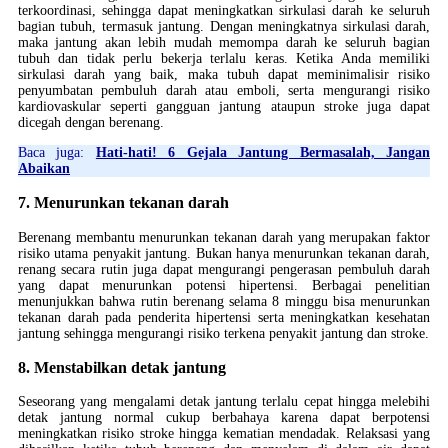
terkoordinasi, sehingga dapat meningkatkan sirkulasi darah ke seluruh
bagian tubuh, termasuk jantung. Dengan meningkatnya sirkulasi darah,
maka jantung akan lebih mudah memompa darah ke seluruh bagian
tubuh dan tidak perlu bekerja terlalu keras. Ketika Anda memiliki
sirkulasi darah yang baik, maka tubuh dapat meminimalisir risiko
penyumbatan pembuluh darah atau emboli, serta mengurangi risiko
kardiovaskular seperti gangguan jantung ataupun stroke juga dapat
dicegah dengan berenang.
Baca juga:
Hati-hati! 6 Gejala Jantung Bermasalah, Jangan
Abaikan
7. Menurunkan tekanan darah
Berenang membantu menurunkan tekanan darah yang merupakan faktor
risiko utama penyakit jantung. Bukan hanya menurunkan tekanan darah,
renang secara rutin juga dapat mengurangi pengerasan pembuluh darah
yang dapat menurunkan potensi hipertensi. Berbagai penelitian
menunjukkan bahwa rutin berenang selama 8 minggu bisa menurunkan
tekanan darah pada penderita hipertensi serta meningkatkan kesehatan
jantung sehingga mengurangi risiko terkena penyakit jantung dan stroke.
8. Menstabilkan detak jantung
Seseorang yang mengalami detak jantung terlalu cepat hingga melebihi
detak jantung normal cukup berbahaya karena dapat berpotensi
meningkatkan risiko stroke hingga kematian mendadak. Relaksasi yang