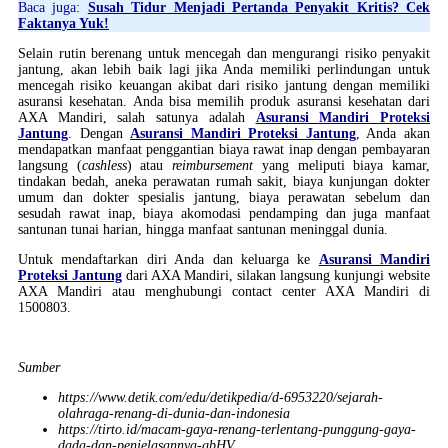
Baca juga:
Susah Tidur Menjadi Pertanda Penyakit Kritis? Cek
Faktanya Yuk!
Selain rutin berenang untuk mencegah dan mengurangi risiko penyakit
jantung, akan lebih baik lagi jika Anda memiliki perlindungan untuk
mencegah risiko keuangan akibat dari risiko jantung dengan memiliki
asuransi kesehatan. Anda bisa memilih produk asuransi kesehatan dari
AXA Mandiri, salah satunya adalah
Asuransi Mandiri Proteksi
Jantung
. Dengan
Asuransi Mandiri Proteksi Jantung
, Anda akan
mendapatkan manfaat penggantian biaya rawat inap dengan pembayaran
langsung (
cashless
) atau
reimbursement
yang meliputi biaya kamar,
tindakan bedah, aneka perawatan rumah sakit, biaya kunjungan dokter
umum dan dokter spesialis jantung, biaya perawatan sebelum dan
sesudah rawat inap, biaya akomodasi pendamping dan juga manfaat
santunan tunai harian, hingga manfaat santunan meninggal dunia.
Untuk mendaftarkan diri Anda dan keluarga ke
Asuransi Mandiri
Proteksi Jantung
dari AXA Mandiri, silakan langsung kunjungi website
AXA Mandiri atau menghubungi contact center AXA Mandiri di
1500803.
Sumber
https://www.detik.com/edu/detikpedia/d-6953220/sejarah-
olahraga-renang-di-dunia-dan-indonesia
https://tirto.id/macam-gaya-renang-terlentang-punggung-gaya-
dada-dan-penjelasannya-gbHV