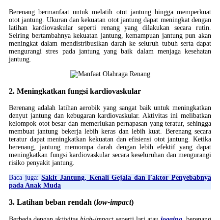
Berenang bermanfaat untuk melatih otot jantung hingga memperkuat
otot jantung. Ukuran dan kekuatan otot jantung dapat meningkat dengan
latihan kardiovaskular seperti renang yang dilakukan secara rutin.
Seiring bertambahnya kekuatan jantung, kemampuan jantung pun akan
meningkat dalam mendistribusikan darah ke seluruh tubuh serta dapat
mengurangi stres pada jantung yang baik dalam menjaga kesehatan
jantung.
2. Meningkatkan fungsi kardiovaskular
Berenang adalah latihan aerobik yang sangat baik untuk meningkatkan
denyut jantung dan kebugaran kardiovaskular. Aktivitas ini melibatkan
kelompok otot besar dan memerlukan pernapasan yang teratur, sehingga
membuat jantung bekerja lebih keras dan lebih kuat. Berenang secara
teratur dapat meningkatkan kekuatan dan efisiensi otot jantung. Ketika
berenang, jantung memompa darah dengan lebih efektif yang dapat
meningkatkan fungsi kardiovaskular secara keseluruhan dan mengurangi
risiko penyakit jantung.
Baca juga:
Sakit Jantung, Kenali Gejala dan Faktor Penyebabnya
pada Anak Muda
3. Latihan beban rendah (
low-impact
)
Berbeda dengan aktivitas
high-impact
seperti lari atau
jogging
, berenang