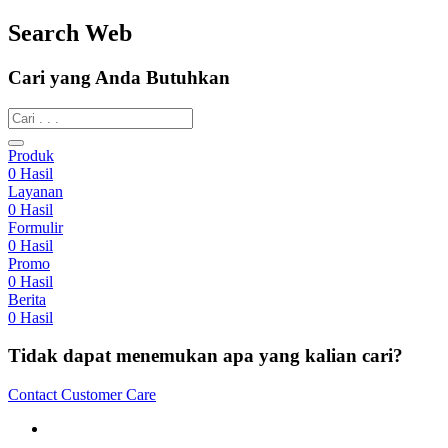
Search Web
Cari yang Anda Butuhkan
Produk
0
Hasil
Layanan
0
Hasil
Formulir
0
Hasil
Promo
0
Hasil
Berita
0
Hasil
Tidak dapat menemukan apa yang kalian cari?
Contact Customer Care