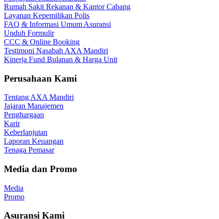
Rumah Sakit Rekanan & Kantor Cabang
Layanan Kepemilikan Polis
FAQ & Informasi Umum Asuransi
Unduh Formulir
CCC & Online Booking
Testimoni Nasabah AXA Mandiri
Kinerja Fund Bulanan & Harga Unit
Perusahaan Kami
Tentang AXA Mandiri
Jajaran Manajemen
Penghargaan
Karir
Keberlanjutan
Laporan Keuangan
Tenaga Pemasar
Media dan Promo
Media
Promo
Asuransi Kami