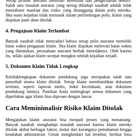
Setiap produk asuransi memiliki ketentuan dan pengecualian sendiri.
Salah satu masalah asuransi yang sering dihadapi nasabah adalah tidak
memahami manfaat dan risiko yang ditanggung dalam polis mereka.
Jika suatu kejadian tidak termasuk dalam perlindungan polis, klaim yang
diajukan pasti akan ditolak.
4. Pengajuan Klaim Terlambat
Banyak nasabah tidak menyadari bahwa setiap polis asuransi memiliki
batas waktu pengajuan klaim. Jika klaim diajukan melewati batas waktu
yang ditentukan, perusahaan asuransi berhak menolaknya. Oleh karena
itu, selalu ajukan klaim secepat mungkin setelah kejadian terjadi.
5. Dokumen Klaim Tidak Lengkap
Ketidaklengkapan dokumen pendukung juga merupakan salah satu
penyebab utama klaim ditolak. Setiap klaim membutuhkan dokumen
tertentu, seperti laporan medis, bukti kecelakaan, atau dokumen
pendukung lainnya. Pastikan Anda melengkapi semua dokumen yang
diperlukan agar klaim bisa diproses dengan lancar.
Cara Meminimalisir Risiko Klaim Ditolak
Mengajukan klaim asuransi bisa menjadi proses yang menantang.
Banyak nasabah menghadapi masalah asuransi karena klaim mereka
ditolak akibat berbagai faktor, mulai dari kurangnya pemahaman hingga
kesalahan administrasi. Untuk menghindari hal tersebut, berikut lima