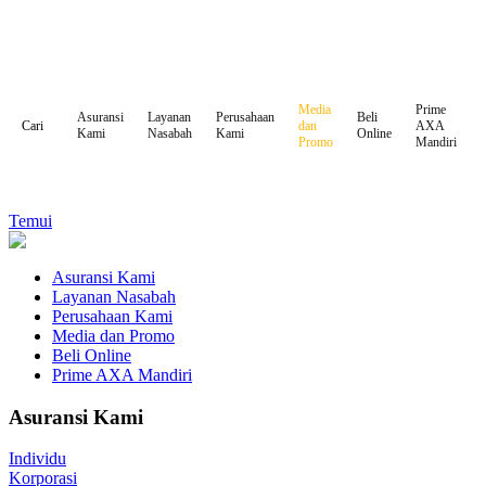
Media
Prime
Asuransi
Layanan
Perusahaan
Beli
dan
AXA
Cari
Kami
Nasabah
Kami
Online
Promo
Mandiri
Temui
Asuransi Kami
Layanan Nasabah
Perusahaan Kami
Media dan Promo
Beli Online
Prime AXA Mandiri
Asuransi Kami
Individu
Korporasi