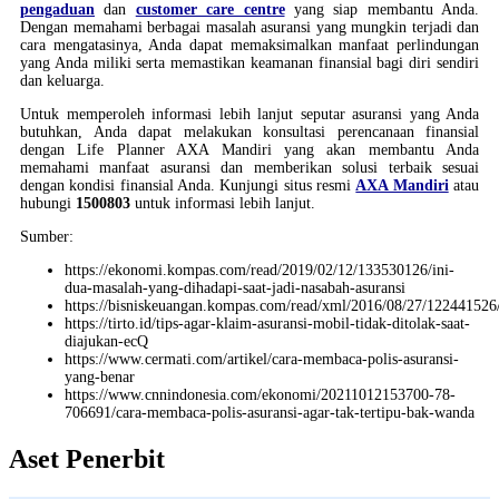
pengaduan
dan
customer care centre
yang siap membantu Anda.
Dengan memahami berbagai masalah asuransi yang mungkin terjadi dan
cara mengatasinya, Anda dapat memaksimalkan manfaat perlindungan
yang Anda miliki serta memastikan keamanan finansial bagi diri sendiri
dan keluarga.
Untuk memperoleh informasi lebih lanjut seputar asuransi yang Anda
butuhkan, Anda dapat melakukan konsultasi perencanaan finansial
dengan Life Planner AXA Mandiri yang akan membantu Anda
memahami manfaat asuransi dan memberikan solusi terbaik sesuai
dengan kondisi finansial Anda. Kunjungi situs resmi
AXA Mandiri
atau
hubungi
1500803
untuk informasi lebih lanjut.
Sumber:
https://ekonomi.kompas.com/read/2019/02/12/133530126/ini-
dua-masalah-yang-dihadapi-saat-jadi-nasabah-asuransi
https://bisniskeuangan.kompas.com/read/xml/2016/08/27/122441526/be
https://tirto.id/tips-agar-klaim-asuransi-mobil-tidak-ditolak-saat-
diajukan-ecQ
https://www.cermati.com/artikel/cara-membaca-polis-asuransi-
yang-benar
https://www.cnnindonesia.com/ekonomi/20211012153700-78-
706691/cara-membaca-polis-asuransi-agar-tak-tertipu-bak-wanda
Aset Penerbit