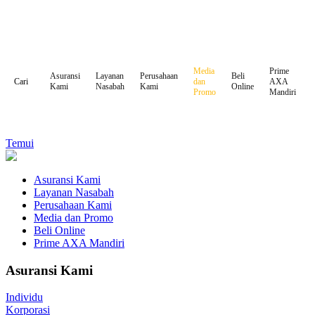
Media
Prime
Asuransi
Layanan
Perusahaan
Beli
dan
AXA
Cari
Kami
Nasabah
Kami
Online
Promo
Mandiri
Temui
Asuransi Kami
Layanan Nasabah
Perusahaan Kami
Media dan Promo
Beli Online
Prime AXA Mandiri
Asuransi Kami
Individu
Korporasi