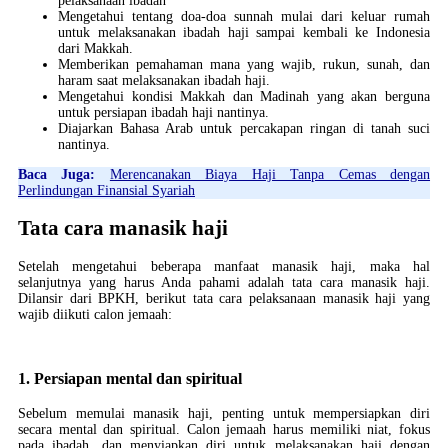
pelaksanaan ibadah
Mengetahui tentang doa-doa sunnah mulai dari keluar rumah
untuk melaksanakan ibadah haji sampai kembali ke Indonesia
dari Makkah.
Memberikan pemahaman mana yang wajib, rukun, sunah, dan
haram saat melaksanakan ibadah haji.
Mengetahui kondisi Makkah dan Madinah yang akan berguna
untuk persiapan ibadah haji nantinya.
Diajarkan Bahasa Arab untuk percakapan ringan di tanah suci
nantinya.
Baca Juga:
Merencanakan Biaya Haji Tanpa Cemas dengan
Perlindungan Finansial Syariah
Tata cara manasik haji
Setelah mengetahui beberapa manfaat manasik haji, maka hal
selanjutnya yang harus Anda pahami adalah tata cara manasik haji.
Dilansir dari BPKH, berikut tata cara pelaksanaan manasik haji yang
wajib diikuti calon jemaah:
1. Persiapan mental dan spiritual
Sebelum memulai manasik haji, penting untuk mempersiapkan diri
secara mental dan spiritual. Calon jemaah harus memiliki niat, fokus
pada ibadah, dan menyiapkan diri untuk melaksanakan haji dengan