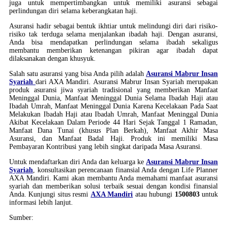
juga untuk mempertimbangkan untuk memiliki asuransi sebagai
perlindungan diri selama keberangkatan haji.
Asuransi hadir sebagai bentuk ikhtiar untuk melindungi diri dari risiko-
risiko tak terduga selama menjalankan ibadah haji. Dengan asuransi,
Anda bisa mendapatkan perlindungan selama ibadah sekaligus
membantu memberikan ketenangan pikiran agar ibadah dapat
dilaksanakan dengan khusyuk.
Salah satu asuransi yang bisa Anda pilih adalah
Asuransi Mabrur Insan
Syariah
dari AXA Mandiri. Asuransi Mabrur Insan Syariah merupakan
produk asuransi jiwa syariah tradisional yang memberikan Manfaat
Meninggal Dunia, Manfaat Meninggal Dunia Selama Ibadah Haji atau
Ibadah Umrah, Manfaat Meninggal Dunia Karena Kecelakaan Pada Saat
Melakukan Ibadah Haji atau Ibadah Umrah, Manfaat Meninggal Dunia
Akibat Kecelakaan Dalam Periode 44 Hari Sejak Tanggal 1 Ramadan,
Manfaat Dana Tunai (khusus Plan Berkah), Manfaat Akhir Masa
Asuransi, dan Manfaat Badal Haji. Produk ini memiliki Masa
Pembayaran Kontribusi yang lebih singkat daripada Masa Asuransi.
Untuk mendaftarkan diri Anda dan keluarga ke
Asuransi Mabrur Insan
Syariah
, konsultasikan perencanaan finansial Anda dengan Life Planner
AXA Mandiri. Kami akan membantu Anda memahami manfaat asuransi
syariah dan memberikan solusi terbaik sesuai dengan kondisi finansial
Anda. Kunjungi situs resmi
AXA Mandiri
atau hubungi
1500803
untuk
informasi lebih lanjut.
Sumber: