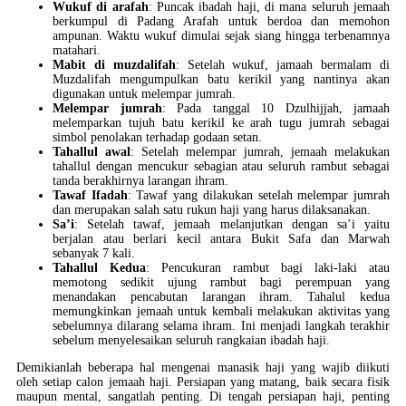
Wukuf di arafah
: Puncak ibadah haji, di mana seluruh jemaah
berkumpul di Padang Arafah untuk berdoa dan memohon
ampunan. Waktu wukuf dimulai sejak siang hingga terbenamnya
matahari.
Mabit di muzdalifah
: Setelah wukuf, jamaah bermalam di
Muzdalifah mengumpulkan batu kerikil yang nantinya akan
digunakan untuk melempar jumrah.
Melempar jumrah
: Pada tanggal 10 Dzulhijjah, jamaah
melemparkan tujuh batu kerikil ke arah tugu jumrah sebagai
simbol penolakan terhadap godaan setan.
Tahallul awal
: Setelah melempar jumrah, jemaah melakukan
tahallul dengan mencukur sebagian atau seluruh rambut sebagai
tanda berakhirnya larangan ihram.
Tawaf Ifadah
: Tawaf yang dilakukan setelah melempar jumrah
dan merupakan salah satu rukun haji yang harus dilaksanakan.
Sa’i
: Setelah tawaf, jemaah melanjutkan dengan sa’i yaitu
berjalan atau berlari kecil antara Bukit Safa dan Marwah
sebanyak 7 kali.
Tahallul Kedua
: Pencukuran rambut bagi laki-laki atau
memotong sedikit ujung rambut bagi perempuan yang
menandakan pencabutan larangan ihram. Tahalul kedua
memungkinkan jemaah untuk kembali melakukan aktivitas yang
sebelumnya dilarang selama ihram. Ini menjadi langkah terakhir
sebelum menyelesaikan seluruh rangkaian ibadah haji.
Demikianlah beberapa hal mengenai manasik haji yang wajib diikuti
oleh setiap calon jemaah haji. Persiapan yang matang, baik secara fisik
maupun mental, sangatlah penting. Di tengah persiapan haji, penting