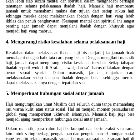
akan lebih siap secara mental dan spiritual dalam menghadapi berbagai
tantangan selama pelaksanaan ibadah haji. Manasik haji membantu
jamaah untuk memahami makna dan tujuan dari setiap rukun haji
sehingga mereka dapat melaksanakan ibadah dengan hati yang lebih
ikhlas dan penuh penghayatan. Kesiapan mental dan spiritual ini sangat
penting agar jamaah dapat menjalani ibadah dengan khusyuk agar
menjadi haji yang mabrur.
4. Mengurangi risiko kesalahan selama pelaksanaan haji
Kesalahan dalam pelaksanaan ibadah haji bisa terjadi jika jamaah tidak
memahami dengan baik tata cara yang benar. Dengan mengikuti manasik
haji, jamaah dapat mengurangi risiko kesalahan tersebut. Setiap tahapan
ibadah seperti wukuf di Arafah, tawaf, dan sa’i harus dilakukan dengan
benar sesuai syariat. Dalam manasik, jamaah diajarkan cara
melaksanakan setiap tahapan ibadah dengan benar sehingga mereka
dapat melaksanakannya dengan tepat dan sah.
5. Memperkuat hubungan sosial antar jamaah
Haji mengumpulkan umat Muslim dari seluruh dunia tanpa memandang
ras, warna kulit, atau status sosial. Hal ini menjadi momen persaudaraan
global yang memperkuat ukhuwah islamiyah. Manasik haji juga bisa
menjadi ajang memperkuat hubungan sosial antar jamaah.
Dalam manasik, para calon haji berkumpul dan berinteraksi satu sama
lain untuk saling berbagi pengalaman dan pengetahuan. Hubungan sosial
yang terjalin selama manasik sangat bermanfaat saat pelaksanaan haji di