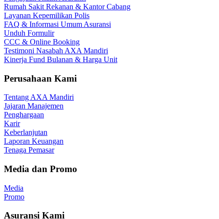
Rumah Sakit Rekanan & Kantor Cabang
Layanan Kepemilikan Polis
FAQ & Informasi Umum Asuransi
Unduh Formulir
CCC & Online Booking
Testimoni Nasabah AXA Mandiri
Kinerja Fund Bulanan & Harga Unit
Perusahaan Kami
Tentang AXA Mandiri
Jajaran Manajemen
Penghargaan
Karir
Keberlanjutan
Laporan Keuangan
Tenaga Pemasar
Media dan Promo
Media
Promo
Asuransi Kami