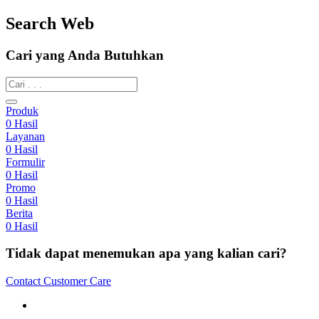
Search Web
Cari yang Anda Butuhkan
Produk
0
Hasil
Layanan
0
Hasil
Formulir
0
Hasil
Promo
0
Hasil
Berita
0
Hasil
Tidak dapat menemukan apa yang kalian cari?
Contact Customer Care