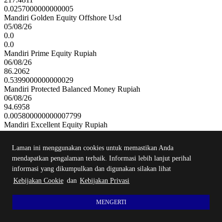
0.0257000000000005
Mandiri Golden Equity Offshore Usd
05/08/26
0.0
0.0
Mandiri Prime Equity Rupiah
06/08/26
86.2062
0.5399000000000029
Mandiri Protected Balanced Money Rupiah
06/08/26
94.6958
0.005800000000007799
Mandiri Excellent Equity Rupiah
06/08/26
47.6034
Laman ini menggunakan cookies untuk memastikan Anda
0.2896999999999963
mendapatkan pengalaman terbaik. Informasi lebih lanjut perihal
Mandiri Active Balanced Money Syaria...
06/08/26
informasi yang dikumpulkan dan digunakan silakan lihat
148.5287
Kebijakan Cookie
dan
Kebijakan Privasi
0.8491000000000213
Mandiri Prime Fixed Income Rupiah
MENGERTI
06/08/26
93.6545