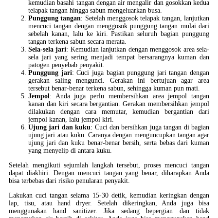
kemudian basahi tangan dengan air mengalir dan gosokkan kedua
telapak tangan hingga sabun mengeluarkan busa.
Punggung tangan
: Setelah menggosok telapak tangan, lanjutkan
mencuci tangan dengan menggosok punggung tangan mulai dari
sebelah kanan, lalu ke kiri. Pastikan seluruh bagian punggung
tangan terkena sabun secara merata.
Sela-sela jari
: Kemudian lanjutkan dengan menggosok area sela-
sela jari yang sering menjadi tempat bersarangnya kuman dan
patogen penyebab penyakit.
Punggung jari
: Cuci juga bagian punggung jari tangan dengan
gerakan saling mengunci. Gerakan ini bertujuan agar area
tersebut benar-benar terkena sabun, sehingga kuman pun mati.
Jempol
: Anda juga perlu membersihkan area jempol tangan
kanan dan kiri secara bergantian. Gerakan membersihkan jempol
dilakukan dengan cara memutar, kemudian bergantian dari
jempol kanan, lalu jempol kiri.
Ujung jari dan kuku
: Cuci dan bersihkan juga tangan di bagian
ujung jari atau kuku. Caranya dengan menguncupkan tangan agar
ujung jari dan kuku benar-benar bersih, serta bebas dari kuman
yang menyelip di antara kuku.
Setelah mengikuti sejumlah langkah tersebut, proses mencuci tangan
dapat diakhiri. Dengan mencuci tangan yang benar, diharapkan Anda
bisa terbebas dari risiko penularan penyakit.
Lakukan cuci tangan selama 15-30 detik, kemudian keringkan dengan
lap, tisu, atau hand dryer. Setelah dikeringkan, Anda juga bisa
menggunakan hand sanitizer. Jika sedang bepergian dan tidak