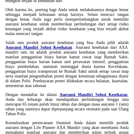
mungkin terjadi di kemudian hari.
Oleh karena itu, penting bagi Anda untuk melakukannya dengan benar
sehingga menjadi kebiasaan setiap harinya. Selain mencuci tangan
dengan benar, Anda juga perlu mempertimbangkan untuk memiliki
asuransi kesehatan untuk memberikan perlindungan dari setiap risiko
keuangan yang terjadi akibat risiko kesehatan yang bisa terjadi akibat
malas mencuci tangan.
Salah satu produk asuransi kesehatan yang bisa Anda pilih adalah
Asuransi Mandiri Solusi Kesehatan
. Asuransi kesehatan dari AXA
mandiri satu ini adalah produk asuransi kesehatan yang memberikan
manfaat penggantian biaya harian kamar rawat inap Rumah Sakit,
penggantian biaya harian kamar unit perawatan intensif, penggantian
biaya pembedahan, santunan meninggal dunia karena Kecelakaan,
penggantian biaya transportasi ke Rumah Sakit untuk setiap rawat inap
serta manfaat pengembalian premi dengan ketentuan sebagaimana diatur
di dalam Polis. Pembayaran premi dilakukan secara bulanan, kuartalan,
semesteran atau tahunan.
Dengan mendaftar ke dalam
Asuransi Mandiri Solusi Kesehatan
,
Anda dan keluarga akan mendapatkan perlindungan hingga usia
mencapai 65 (enam puluh lima) tahun dan dengan masa asuransi 1 (satu)
tahun yang nantinya dapat diperpanjang secara otomatis pada saat Ulang
Tahun Polis.
Konsultasikan perencanaan finansial Anda dalam memilih produk
asuransi dengan Life Planner AXA Mandiri yang akan membantu Anda
memahami manfaat asuransi dan memberikan solusi terbaik sesuai