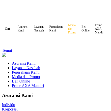
Media
Prime
Asuransi
Layanan
Perusahaan
Beli
dan
AXA
Cari
Kami
Nasabah
Kami
Online
Promo
Mandiri
Temui
Asuransi Kami
Layanan Nasabah
Perusahaan Kami
Media dan Promo
Beli Online
Prime AXA Mandiri
Asuransi Kami
Individu
Korporasi