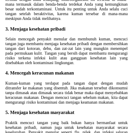
mana termasuk dalam benda-benda terdekat Anda yang kemungkinan
besar sudah terkontaminasi. Untuk itu penting untuk Anda selalu cuci
tangan setelah beraktivitas, karena kuman tersebar di mana-mana
meskipun Anda tidak melihatnya.
3. Menjaga kesehatan pribadi
Selain mencegah penyakit menular dan membunuh kuman, mencuci
tangan juga membantu menjaga kesehatan pribadi dengan membersihkan
tangan dari kotoran, debu, dan zat-zat lain yang mungkin menempel
pada permukaan kulit. Tangan yang bersih dapat membantu mengurangi
risiko terkena infeksi kulit atau gangguan kesehatan lain yang
disebabkan oleh kontaminasi lingkungan.
4. Mencegah keracunan makanan
Kuman-kuman yang terdapat pada tangan dapat dengan mudah
ditransfer ke makanan yang disentuh. Jika makanan tersebut dikonsumsi
tanpa dimasak atau dimasak secara tidak benar maka dapat menyebabkan
keracunan makanan. Dengan mencuci tangan sebelum makan, kita dapat
mengurangi risiko kontaminasi dan menjaga keamanan makanan.
5. Menjaga kesehatan masyarakat
Praktik mencuci tangan yang baik bukan hanya bermanfaat untuk
kesehatan pribadi, namun juga untuk kesehatan masyarakat secara
keseluruhan. Penyakit menular seperti flu, pilek, dan infeksi saluran