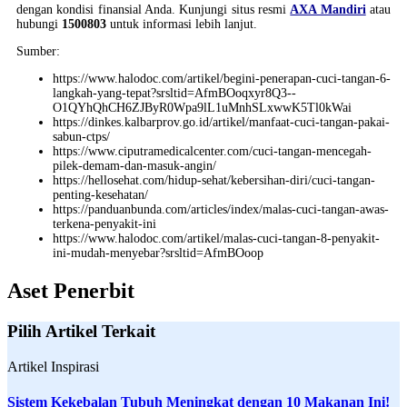
dengan kondisi finansial Anda. Kunjungi situs resmi
AXA Mandiri
atau
hubungi
1500803
untuk informasi lebih lanjut.
Sumber:
https://www.halodoc.com/artikel/begini-penerapan-cuci-tangan-6-
langkah-yang-tepat?srsltid=AfmBOoqxyr8Q3--
O1QYhQhCH6ZJByR0Wpa9lL1uMnhSLxwwK5Tl0kWai
https://dinkes.kalbarprov.go.id/artikel/manfaat-cuci-tangan-pakai-
sabun-ctps/
https://www.ciputramedicalcenter.com/cuci-tangan-mencegah-
pilek-demam-dan-masuk-angin/
https://hellosehat.com/hidup-sehat/kebersihan-diri/cuci-tangan-
penting-kesehatan/
https://panduanbunda.com/articles/index/malas-cuci-tangan-awas-
terkena-penyakit-ini
https://www.halodoc.com/artikel/malas-cuci-tangan-8-penyakit-
ini-mudah-menyebar?srsltid=AfmBOoop
Aset Penerbit
Pilih Artikel Terkait
Artikel Inspirasi
Sistem Kekebalan Tubuh Meningkat dengan 10 Makanan Ini!