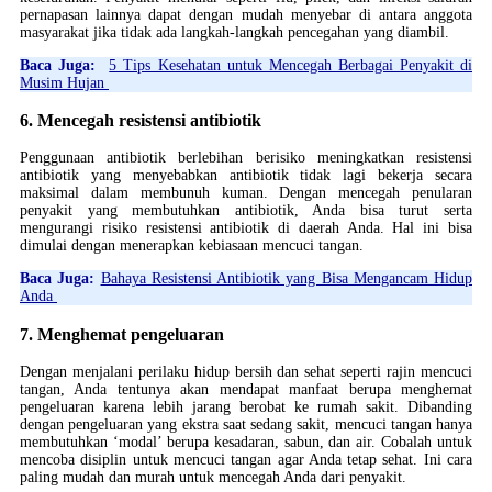
pernapasan lainnya dapat dengan mudah menyebar di antara anggota
masyarakat jika tidak ada langkah-langkah pencegahan yang diambil.
Baca Juga:
​​5 Tips Kesehatan untuk Mencegah Berbagai Penyakit di
Musim Hujan
6. Mencegah resistensi antibiotik
Penggunaan antibiotik berlebihan berisiko meningkatkan resistensi
antibiotik yang menyebabkan antibiotik tidak lagi bekerja secara
maksimal dalam membunuh kuman. Dengan mencegah penularan
penyakit yang membutuhkan antibiotik, Anda bisa turut serta
mengurangi risiko resistensi antibiotik di daerah Anda. Hal ini bisa
dimulai dengan menerapkan kebiasaan mencuci tangan.
Baca Juga:
Bahaya Resistensi Antibiotik yang Bisa Mengancam Hidup
Anda
7. Menghemat pengeluaran
Dengan menjalani perilaku hidup bersih dan sehat seperti rajin mencuci
tangan, Anda tentunya akan mendapat manfaat berupa menghemat
pengeluaran karena lebih jarang berobat ke rumah sakit. Dibanding
dengan pengeluaran yang ekstra saat sedang sakit, mencuci tangan hanya
membutuhkan ‘modal’ berupa kesadaran, sabun, dan air. Cobalah untuk
mencoba disiplin untuk mencuci tangan agar Anda tetap sehat. Ini cara
paling mudah dan murah untuk mencegah Anda dari penyakit.