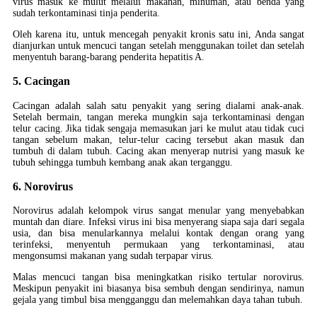
virus masuk ke mulut melalui makanan, minuman, atau benda yang
sudah terkontaminasi tinja penderita.
Oleh karena itu, untuk mencegah penyakit kronis satu ini, Anda sangat
dianjurkan untuk mencuci tangan setelah menggunakan toilet dan setelah
menyentuh barang-barang penderita hepatitis A.
5. Cacingan
Cacingan adalah salah satu penyakit yang sering dialami anak-anak.
Setelah bermain, tangan mereka mungkin saja terkontaminasi dengan
telur cacing. Jika tidak sengaja memasukan jari ke mulut atau tidak cuci
tangan sebelum makan, telur-telur cacing tersebut akan masuk dan
tumbuh di dalam tubuh. Cacing akan menyerap nutrisi yang masuk ke
tubuh sehingga tumbuh kembang anak akan terganggu.
6. Norovirus
Norovirus adalah kelompok virus sangat menular yang menyebabkan
muntah dan diare. Infeksi virus ini bisa menyerang siapa saja dari segala
usia, dan bisa menularkannya melalui kontak dengan orang yang
terinfeksi, menyentuh permukaan yang terkontaminasi, atau
mengonsumsi makanan yang sudah terpapar virus.
Malas mencuci tangan bisa meningkatkan risiko tertular norovirus.
Meskipun penyakit ini biasanya bisa sembuh dengan sendirinya, namun
gejala yang timbul bisa mengganggu dan melemahkan daya tahan tubuh.