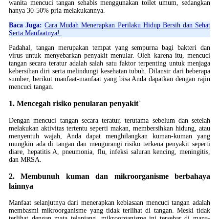
wanita mencuci tangan sehabis menggunakan toilet umum, sedangkan
hanya 30-50% pria melakukannya.
Baca Juga:
Cara Mudah Menerapkan Perilaku Hidup Bersih dan Sehat
Serta Manfaatnya!
Padahal, tangan merupakan tempat yang sempurna bagi bakteri dan
virus untuk menyebarkan penyakit menular. Oleh karena itu, mencuci
tangan secara teratur adalah salah satu faktor terpenting untuk menjaga
kebersihan diri serta melindungi kesehatan tubuh. Dilansir dari beberapa
sumber, berikut manfaat-manfaat yang bisa Anda dapatkan dengan rajin
mencuci tangan.
1. Mencegah risiko penularan penyakit`
Dengan mencuci tangan secara teratur, terutama sebelum dan setelah
melakukan aktivitas tertentu seperti makan, membersihkan hidung, atau
menyentuh wajah, Anda dapat menghilangkan kuman-kuman yang
mungkin ada di tangan dan mengurangi risiko terkena penyakit seperti
diare, hepatitis A, pneumonia, flu, infeksi saluran kencing, meningitis,
dan MRSA.
2. Membunuh kuman dan mikroorganisme berbahaya
lainnya
Manfaat selanjutnya dari menerapkan kebiasaan mencuci tangan adalah
membasmi mikroorganisme yang tidak terlihat di tangan. Meski tidak
terlihat dengan mata telanjang, mikroorganisme ini tersebar di mana-