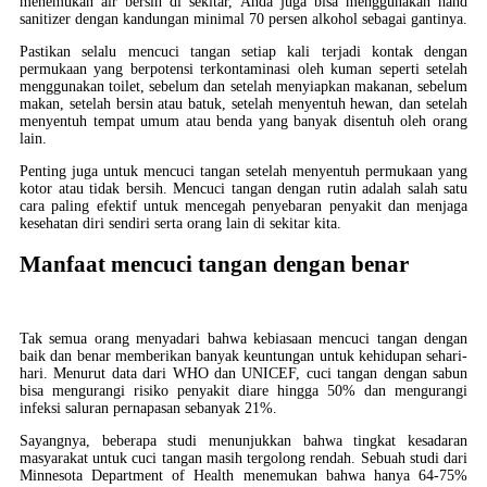
menemukan air bersih di sekitar, Anda juga bisa menggunakan hand
sanitizer dengan kandungan minimal 70 persen alkohol sebagai gantinya.
Pastikan selalu mencuci tangan setiap kali terjadi kontak dengan
permukaan yang berpotensi terkontaminasi oleh kuman seperti setelah
menggunakan toilet, sebelum dan setelah menyiapkan makanan, sebelum
makan, setelah bersin atau batuk, setelah menyentuh hewan, dan setelah
menyentuh tempat umum atau benda yang banyak disentuh oleh orang
lain.
Penting juga untuk mencuci tangan setelah menyentuh permukaan yang
kotor atau tidak bersih. Mencuci tangan dengan rutin adalah salah satu
cara paling efektif untuk mencegah penyebaran penyakit dan menjaga
kesehatan diri sendiri serta orang lain di sekitar kita.
Manfaat mencuci tangan dengan benar
Tak semua orang menyadari bahwa kebiasaan mencuci tangan dengan
baik dan benar memberikan banyak keuntungan untuk kehidupan sehari-
hari. Menurut data dari WHO dan UNICEF, cuci tangan dengan sabun
bisa mengurangi risiko penyakit diare hingga 50% dan mengurangi
infeksi saluran pernapasan sebanyak 21%.
Sayangnya, beberapa studi menunjukkan bahwa tingkat kesadaran
masyarakat untuk cuci tangan masih tergolong rendah. Sebuah studi dari
Minnesota Department of Health menemukan bahwa hanya 64-75%