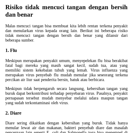
Risiko tidak mencuci tangan dengan bersih
dan benar
Malas mencuci tangan bisa membuat kita lebih rentan terkena penyakit
dan menularkan virus kepada orang lain. Berikut ini beberapa risiko
tidak mencuci tangan dengan bersih dan benar yang dilansir dari
beberapa sumber.
1. Flu
Meskipun merupakan penyakit umum, menyepelekan flu bisa berakibat
fatal bagi mereka yang masih sangat kecil, sudah tua, atau yang
memiliki sistem kekebalan tubuh yang lemah. Virus influenza yang
merupakan virus penyebab flu mudah menular jika seseorang terkena
percikan air liur saat penderita bersin, batuk atau berbicara.
Meskipun tidak berpengaruh secara langsung, kebersihan tangan yang
buruk dapat berkontribusi terhadap penyebaran virus. Pasalnya, penyakit
pernapasan tersebut mudah menyebar melalui udara maupun tangan
yang sudah terkontaminasi oleh virus.
2. Diare
Diare sering dikaitkan dengan kebersihan yang buruk. Tidak hanya
menular lewat air dan makanan, bakteri penyebab diare dan masalah
pencernaan lain seperti E. coli dan Salmonella juga bisa menempel di