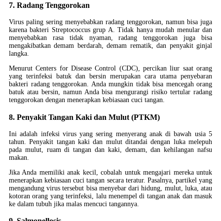
7. Radang Tenggorokan
Virus paling sering menyebabkan radang tenggorokan, namun bisa juga
karena bakteri Streptococcus grup A. Tidak hanya mudah menular dan
menyebabkan rasa tidak nyaman, radang tenggorokan juga bisa
mengakibatkan demam berdarah, demam rematik, dan penyakit ginjal
langka.
Menurut Centers for Disease Control (CDC), percikan liur saat orang
yang terinfeksi batuk dan bersin merupakan cara utama penyebaran
bakteri radang tenggorokan. Anda mungkin tidak bisa mencegah orang
batuk atau bersin, namun Anda bisa mengurangi risiko tertular radang
tenggorokan dengan menerapkan kebiasaan cuci tangan.
8. Penyakit Tangan Kaki dan Mulut (PTKM)
Ini adalah infeksi virus yang sering menyerang anak di bawah usia 5
tahun. Penyakit tangan kaki dan mulut ditandai dengan luka melepuh
pada mulut, ruam di tangan dan kaki, demam, dan kehilangan nafsu
makan.
Jika Anda memiliki anak kecil, cobalah untuk mengajari mereka untuk
menerapkan kebiasaan cuci tangan secara teratur. Pasalnya, partikel yang
mengandung virus tersebut bisa menyebar dari hidung, mulut, luka, atau
kotoran orang yang terinfeksi, lalu menempel di tangan anak dan masuk
ke dalam tubuh jika malas mencuci tangannya.
9. Salmonellosis