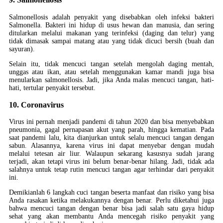
Salmonellosis adalah penyakit yang disebabkan oleh infeksi bakteri
Salmonella. Bakteri ini hidup di usus hewan dan manusia, dan sering
ditularkan melalui makanan yang terinfeksi (daging dan telur) yang
tidak dimasak sampai matang atau yang tidak dicuci bersih (buah dan
sayuran).
Selain itu, tidak mencuci tangan setelah mengolah daging mentah,
unggas atau ikan, atau setelah menggunakan kamar mandi juga bisa
menularkan salmonellosis. Jadi, jika Anda malas mencuci tangan, hati-
hati, tertular penyakit tersebut.
10. Coronavirus
Virus ini pernah menjadi pandemi di tahun 2020 dan bisa menyebabkan
pneumonia, gagal pernapasan akut yang parah, hingga kematian. Pada
saat pandemi lalu, kita dianjurkan untuk selalu mencuci tangan dengan
sabun. Alasannya, karena virus ini dapat menyebar dengan mudah
melalui tetesan air liur. Walaupun sekarang kasusnya sudah jarang
terjadi, akan tetapi virus ini belum benar-benar hilang. Jadi, tidak ada
salahnya untuk tetap rutin mencuci tangan agar terhindar dari penyakit
ini.
Demikianlah 6 langkah cuci tangan beserta manfaat dan risiko yang bisa
Anda rasakan ketika melakukannya dengan benar. Perlu diketahui juga
bahwa mencuci tangan dengan benar bisa jadi salah satu gaya hidup
sehat yang akan membantu Anda mencegah risiko penyakit yang