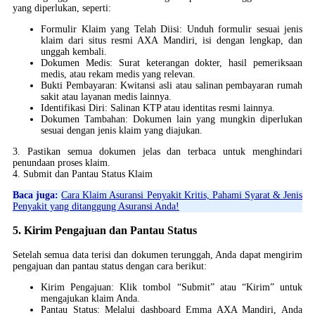
yang diperlukan, seperti:
Formulir Klaim yang Telah Diisi: Unduh formulir sesuai jenis
klaim dari situs resmi AXA Mandiri, isi dengan lengkap, dan
unggah kembali.
Dokumen Medis: Surat keterangan dokter, hasil pemeriksaan
medis, atau rekam medis yang relevan.
Bukti Pembayaran: Kwitansi asli atau salinan pembayaran rumah
sakit atau layanan medis lainnya.
Identifikasi Diri: Salinan KTP atau identitas resmi lainnya.
Dokumen Tambahan: Dokumen lain yang mungkin diperlukan
sesuai dengan jenis klaim yang diajukan.
3. Pastikan semua dokumen jelas dan terbaca untuk menghindari
penundaan proses klaim.
4. Submit dan Pantau Status Klaim
Baca juga:
Cara Klaim Asuransi Penyakit Kritis, Pahami Syarat & Jenis
Penyakit yang ditanggung Asuransi Anda!
5. Kirim Pengajuan dan Pantau Status
Setelah semua data terisi dan dokumen terunggah, Anda dapat mengirim
pengajuan dan pantau status dengan cara berikut:
Kirim Pengajuan: Klik tombol “Submit” atau “Kirim” untuk
mengajukan klaim Anda.
Pantau Status: Melalui dashboard Emma AXA Mandiri, Anda