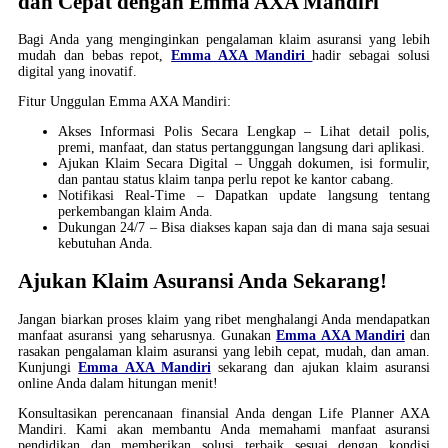
dan Cepat dengan Emma AXA Mandiri
Bagi Anda yang menginginkan pengalaman klaim asuransi yang lebih
mudah dan bebas repot,
Emma AXA Mandiri
hadir sebagai solusi
digital yang inovatif.
Fitur Unggulan Emma AXA Mandiri:
Akses Informasi Polis Secara Lengkap – Lihat detail polis,
premi, manfaat, dan status pertanggungan langsung dari aplikasi.
Ajukan Klaim Secara Digital – Unggah dokumen, isi formulir,
dan pantau status klaim tanpa perlu repot ke kantor cabang.
Notifikasi Real-Time – Dapatkan update langsung tentang
perkembangan klaim Anda.
Dukungan 24/7 – Bisa diakses kapan saja dan di mana saja sesuai
kebutuhan Anda.
Ajukan Klaim Asuransi Anda Sekarang!
Jangan biarkan proses klaim yang ribet menghalangi Anda mendapatkan
manfaat asuransi yang seharusnya. Gunakan
Emma AXA Mandiri
dan
rasakan pengalaman klaim asuransi yang lebih cepat, mudah, dan aman.
Kunjungi
Emma AXA Mandiri
sekarang dan ajukan klaim asuransi
online Anda dalam hitungan menit!
Konsultasikan perencanaan finansial Anda dengan Life Planner AXA
Mandiri. Kami akan membantu Anda memahami manfaat asuransi
pendidikan dan memberikan solusi terbaik sesuai dengan kondisi