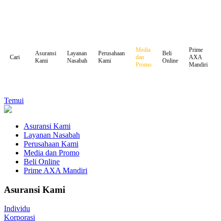
Media
Prime
Asuransi
Layanan
Perusahaan
Beli
dan
AXA
Cari
Kami
Nasabah
Kami
Online
Promo
Mandiri
Temui
Asuransi Kami
Layanan Nasabah
Perusahaan Kami
Media dan Promo
Beli Online
Prime AXA Mandiri
Asuransi Kami
Individu
Korporasi