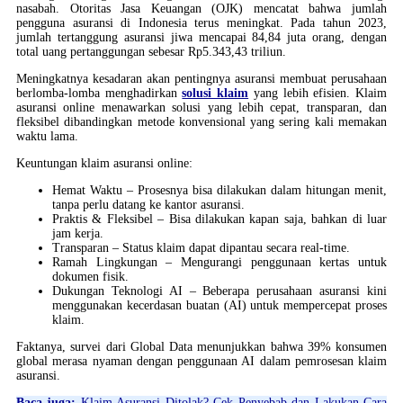
nasabah. Otoritas Jasa Keuangan (OJK) mencatat bahwa jumlah
pengguna asuransi di Indonesia terus meningkat. Pada tahun 2023,
jumlah tertanggung asuransi jiwa mencapai 84,84 juta orang, dengan
total uang pertanggungan sebesar Rp5.343,43 triliun.
Meningkatnya kesadaran akan pentingnya asuransi membuat perusahaan
berlomba-lomba menghadirkan
solusi klaim
yang lebih efisien. Klaim
asuransi online menawarkan solusi yang lebih cepat, transparan, dan
fleksibel dibandingkan metode konvensional yang sering kali memakan
waktu lama.
Keuntungan klaim asuransi online:
Hemat Waktu – Prosesnya bisa dilakukan dalam hitungan menit,
tanpa perlu datang ke kantor asuransi.
Praktis & Fleksibel – Bisa dilakukan kapan saja, bahkan di luar
jam kerja.
Transparan – Status klaim dapat dipantau secara real-time.
Ramah Lingkungan – Mengurangi penggunaan kertas untuk
dokumen fisik.
Dukungan Teknologi AI – Beberapa perusahaan asuransi kini
menggunakan kecerdasan buatan (AI) untuk mempercepat proses
klaim.
Faktanya, survei dari Global Data menunjukkan bahwa 39% konsumen
global merasa nyaman dengan penggunaan AI dalam pemrosesan klaim
asuransi.
Baca juga:
Klaim Asuransi Ditolak? Cek Penyebab dan Lakukan Cara