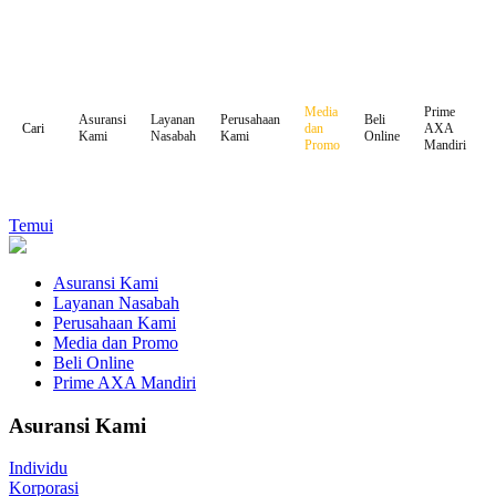
Media
Prime
Asuransi
Layanan
Perusahaan
Beli
dan
AXA
Cari
Kami
Nasabah
Kami
Online
Promo
Mandiri
Temui
Asuransi Kami
Layanan Nasabah
Perusahaan Kami
Media dan Promo
Beli Online
Prime AXA Mandiri
Asuransi Kami
Individu
Korporasi