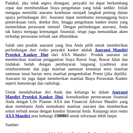
Padahal, jika tidak segera ditangani, penyakit ini dapat berkembang
cepat dan membutuhkan biaya pengobatan yang tidak sedikit. Inilah
mengapa memiliki asuransi kesehatan menjadi langkah penting dalam
upaya perlindungan diri. Asuransi dapat membantu menanggung biaya
pemeriksaan rutin, deteksi dini, hingga pengobatan kanker mulut yang
memerlukan perawatan intensif. Dengan perlindungan asuransi, Anda
tak hanya menjaga ketenangan finansial, tetapi juga memastikan akses
terhadap perawatan terbaik saat dibutuhkan.
Salah satu produk asuransi yang bisa Anda pilih untuk memberikan
perlindungan dari risiko penyakit kanker adalah
Asuransi Mandiri
Proteksi Kanker Dini
dari AXA Mandiri. Produk asuransi ini
memberikan manfaat penggantian biaya Rawat Inap, Rawat Jalan dan
tindakan bedah dengan pembayaran langsung (cashless) atau
reimbursement dan juga manfaat santunan kematian serta manfaat
santunan tunai harian serta manfaat pengembalian Premi (jika dipilih).
Asuransi ini juga dapat memberikan manfaat Biaya Perawatan Kanker
seperti kemoterapi dan radiologi.
Untuk mendaftarkan diri Anda dan keluarga ke dalam
Asuransi
Mandiri Proteksi Kanker Dini
, konsultasikan perencanaan finansial
Anda dengan Life Planner AXA dan Financial Advisor Mandiri yang
akan membantu Anda memahami manfaat asuransi dan memberikan
solusi terbaik sesuai dengan kondisi finansial Anda. Kunjungi situs resmi
AXA Mandiri
atau hubungi
1500803
untuk informasi lebih lanjut.
Sumber: