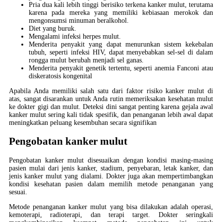
Pria dua kali lebih tinggi berisiko terkena kanker mulut, terutama
karena pada mereka yang memiliki kebiasaan merokok dan
mengonsumsi minuman beralkohol.
Diet yang buruk.
Mengalami infeksi herpes mulut.
Menderita penyakit yang dapat menurunkan sistem kekebalan
tubuh, seperti infeksi HIV, dapat menyebabkan sel-sel di dalam
rongga mulut berubah menjadi sel ganas.
Menderita penyakit genetik tertentu, seperti anemia Fanconi atau
diskeratosis kongenital
Apabila Anda memiliki salah satu dari faktor risiko kanker mulut di
atas, sangat disarankan untuk Anda rutin memeriksakan kesehatan mulut
ke dokter gigi dan mulut. Deteksi dini sangat penting karena gejala awal
kanker mulut sering kali tidak spesifik, dan penanganan lebih awal dapat
meningkatkan peluang kesembuhan secara signifikan
Pengobatan kanker mulut
Pengobatan kanker mulut disesuaikan dengan kondisi masing-masing
pasien mulai dari jenis kanker, stadium, penyebaran, letak kanker, dan
jenis kanker mulut yang dialami. Dokter juga akan mempertimbangkan
kondisi kesehatan pasien dalam memilih metode penanganan yang
sesuai.
Metode penanganan kanker mulut yang bisa dilakukan adalah operasi,
kemoterapi, radioterapi, dan terapi target. Dokter seringkali