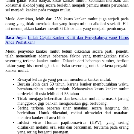
tumor ganas. Pada banyak kasus kanker mulut, kebiasaan merokok dan
konsumsi alkohol yang secara berlebih menjadi pemicu utama perubahan
sel menjadi kanker pada rongga mulut.
Meski demikian, lebih dari 25% kasus kanker mulut juga terjadi pada
orang yang tidak merokok dan yang hanya minum alkohol sesekali. Hal
ini menunjukkan kanker memiliki faktor lain yang menjadi pemicunya.
Baca Juga:
Inilah Gejala Kanker Kulit dan Penyebabnya yang Harus
Anda Perhatikan!
Meski penyebab kanker mulut belum diketahui secara pasti, peneliti
telah menemukan adanya beberapa faktor yang meningkatkan risiko
seseorang terkena kanker mulut. Dilansir dari beberapa sumber, berikut
faktor yang bisa meningkatkan risiko seseorang untuk terkena penyakit
kanker mulut.
Riwayat keluarga yang pernah menderita kanker mulut.
Berusia lebih dari 50 tahun. karena kanker membutuhkan waktu
bertahun-tahun untuk tumbuh. Kebanyakan kasus kanker mulut
terdeteksi di usia lebih dari 55 tahun.
Tidak menjaga kebersihan dan kesehatan mulut, termasuk jarang
menggosok gigi bahkan mengabaikan gigi berlubang.
Sering terkena paparan sinar matahari secara langsung dan
berlebihan. Untuk diketahui, radiasi ultraviolet dari matahari
memicu kanker di area bibir.
Infeksi virus Human papillomavirus (HPV), yang sering
ditularkan melalui oral seks dan berciuman, terutama pada orang
yang sering berganti pasangan.