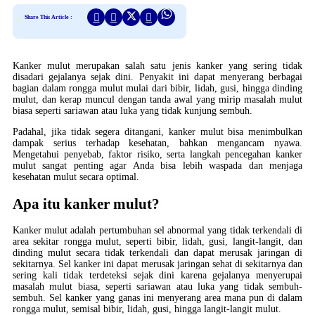
Share This Article :
Kanker mulut merupakan salah satu jenis kanker yang sering tidak
disadari gejalanya sejak dini. Penyakit ini dapat menyerang berbagai
bagian dalam rongga mulut mulai dari bibir, lidah, gusi, hingga dinding
mulut, dan kerap muncul dengan tanda awal yang mirip masalah mulut
biasa seperti sariawan atau luka yang tidak kunjung sembuh.
Padahal, jika tidak segera ditangani, kanker mulut bisa menimbulkan
dampak serius terhadap kesehatan, bahkan mengancam nyawa.
Mengetahui penyebab, faktor risiko, serta langkah pencegahan kanker
mulut sangat penting agar Anda bisa lebih waspada dan menjaga
kesehatan mulut secara optimal.
Apa itu kanker mulut?
Kanker mulut adalah pertumbuhan sel abnormal yang tidak terkendali di
area sekitar rongga mulut, seperti bibir, lidah, gusi, langit-langit, dan
dinding mulut secara tidak terkendali dan dapat merusak jaringan di
sekitarnya. Sel kanker ini dapat merusak jaringan sehat di sekitarnya dan
sering kali tidak terdeteksi sejak dini karena gejalanya menyerupai
masalah mulut biasa, seperti sariawan atau luka yang tidak sembuh-
sembuh. Sel kanker yang ganas ini menyerang area mana pun di dalam
rongga mulut, semisal bibir, lidah, gusi, hingga langit-langit mulut.