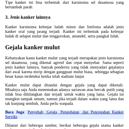
Tipe kanker ini bisa terbentuk dari karsinoma sel skuamosa yang
bertambah parah.
3. Jenis kanker lainnya
Kanker karsinoma kelenjar ludah minor dan limfoma adalah jenis
kanker oral yang jarang terjadi. Kanker ini terbentuk pada kelenjar
ludah di selaput mulut dan tenggorokan, amandel, serta pangkal lidah.
Gejala kanker mulut
Kebanyakan kasus kanker mulut yang terjadi merupakan jenis karsinoma
sel skuamosa, yang dikenal agresif dan cepat menyebar. Sama seperti
jenis kanker lainnya, banyak penderita yang tidak menyadari gejalanya
dari awal karena mirip dengan gangguan mulut biasa, sehingga sebagian
besar kasus terdeteksi ketika telah stadium lanjut.
Kanker mulut dapat ditandai dengan gejala yang dapat dikenali.
Misalnya saja Anda menemukan adanya sariawan atau bercak putih yang
tidak bisa dihilangkan dan terjadi untuk waktu yang lama. Gejala ini
mungkin tampak umum, namun jika terjadi dalam waktu yang lama dan
tak kunjung sembuh, Anda perlu waspada.
Baca Juga
:
Penyebab, Gejala, Pengobatan, dan Pencegahan Kanker
Serviks
Dilansir dari beberapa sumber, berikut beberapa gejala utama kanker