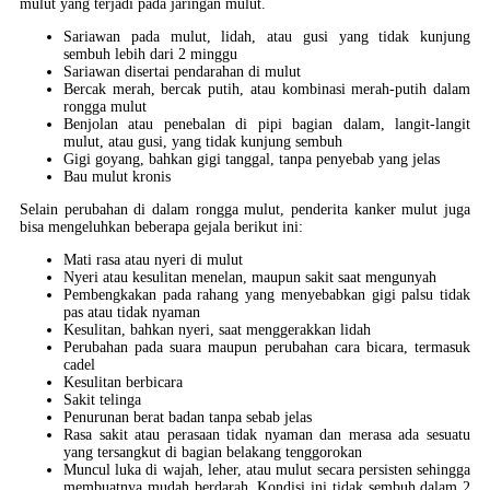
mulut yang terjadi pada jaringan mulut.
Sariawan pada mulut, lidah, atau gusi yang tidak kunjung
sembuh lebih dari 2 minggu
Sariawan disertai pendarahan di mulut
Bercak merah, bercak putih, atau kombinasi merah-putih dalam
rongga mulut
Benjolan atau penebalan di pipi bagian dalam, langit-langit
mulut, atau gusi, yang tidak kunjung sembuh
Gigi goyang, bahkan gigi tanggal, tanpa penyebab yang jelas
Bau mulut kronis
Selain perubahan di dalam rongga mulut, penderita kanker mulut juga
bisa mengeluhkan beberapa gejala berikut ini:
Mati rasa atau nyeri di mulut
Nyeri atau kesulitan menelan, maupun sakit saat mengunyah
Pembengkakan pada rahang yang menyebabkan gigi palsu tidak
pas atau tidak nyaman
Kesulitan, bahkan nyeri, saat menggerakkan lidah
Perubahan pada suara maupun perubahan cara bicara, termasuk
cadel
Kesulitan berbicara
Sakit telinga
Penurunan berat badan tanpa sebab jelas
Rasa sakit atau perasaan tidak nyaman dan merasa ada sesuatu
yang tersangkut di bagian belakang tenggorokan
Muncul luka di wajah, leher, atau mulut secara persisten sehingga
membuatnya mudah berdarah. Kondisi ini tidak sembuh dalam 2