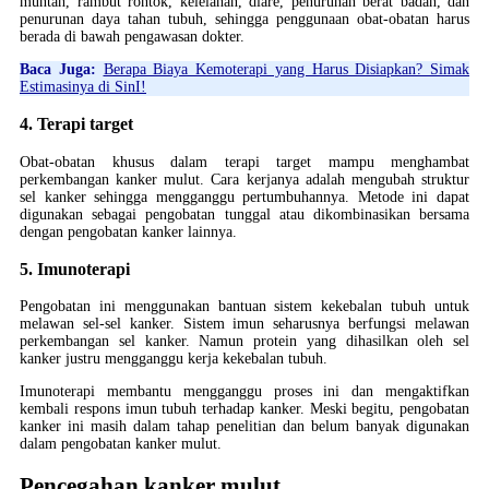
muntah, rambut rontok, kelelahan, diare, penurunan berat badan, dan
penurunan daya tahan tubuh, sehingga penggunaan obat-obatan harus
berada di bawah pengawasan dokter.
Baca Juga:
Berapa Biaya Kemoterapi yang Harus Disiapkan? Simak
Estimasinya di SinI!
4. Terapi target
Obat-obatan khusus dalam terapi target mampu menghambat
perkembangan kanker mulut. Cara kerjanya adalah mengubah struktur
sel kanker sehingga mengganggu pertumbuhannya. Metode ini dapat
digunakan sebagai pengobatan tunggal atau dikombinasikan bersama
dengan pengobatan kanker lainnya.
5. Imunoterapi
Pengobatan ini menggunakan bantuan sistem kekebalan tubuh untuk
melawan sel-sel kanker. Sistem imun seharusnya berfungsi melawan
perkembangan sel kanker. Namun protein yang dihasilkan oleh sel
kanker justru mengganggu kerja kekebalan tubuh.
Imunoterapi membantu mengganggu proses ini dan mengaktifkan
kembali respons imun tubuh terhadap kanker. Meski begitu, pengobatan
kanker ini masih dalam tahap penelitian dan belum banyak digunakan
dalam pengobatan kanker mulut.
Pencegahan kanker mulut