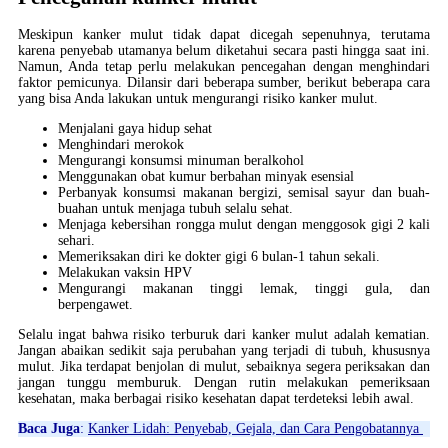
Meskipun kanker mulut tidak dapat dicegah sepenuhnya, terutama
karena penyebab utamanya belum diketahui secara pasti hingga saat ini.
Namun, Anda tetap perlu melakukan pencegahan dengan menghindari
faktor pemicunya. Dilansir dari beberapa sumber, berikut beberapa cara
yang bisa Anda lakukan untuk mengurangi risiko kanker mulut.
Menjalani gaya hidup sehat
Menghindari merokok
Mengurangi konsumsi minuman beralkohol
Menggunakan obat kumur berbahan minyak esensial
Perbanyak konsumsi makanan bergizi, semisal sayur dan buah-
buahan untuk menjaga tubuh selalu sehat.
Menjaga kebersihan rongga mulut dengan menggosok gigi 2 kali
sehari.
Memeriksakan diri ke dokter gigi 6 bulan-1 tahun sekali.
Melakukan vaksin HPV
Mengurangi makanan tinggi lemak, tinggi gula, dan
berpengawet.
Selalu ingat bahwa risiko terburuk dari kanker mulut adalah kematian.
Jangan abaikan sedikit saja perubahan yang terjadi di tubuh, khususnya
mulut. Jika terdapat benjolan di mulut, sebaiknya segera periksakan dan
jangan tunggu memburuk. Dengan rutin melakukan pemeriksaan
kesehatan, maka berbagai risiko kesehatan dapat terdeteksi lebih awal.
Baca Juga
:
Kanker Lidah: Penyebab, Gejala, dan Cara Pengobatannya