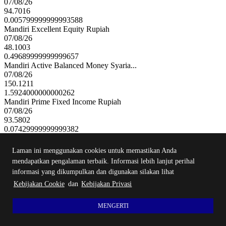
07/08/26
94.7016
0.005799999999993588
Mandiri Excellent Equity Rupiah
07/08/26
48.1003
0.49689999999999657
Mandiri Active Balanced Money Syaria...
07/08/26
150.1211
1.5924000000000262
Mandiri Prime Fixed Income Rupiah
07/08/26
93.5802
0.07429999999999382
Mandiri Dynamic Equity Money Rupiah
07/08/26
Laman ini menggunakan cookies untuk memastikan Anda
879.5894
mendapatkan pengalaman terbaik. Informasi lebih lanjut perihal
13.989100000000008
informasi yang dikumpulkan dan digunakan silakan lihat
Mandiri Secure Fixed Income Money Rupiah
07/08/26
Kebijakan Cookie
dan
Kebijakan Privasi
399.8671
0.11020000000002028
MENGERTI
Mandiri Secure Fixed Income Money USD
07/08/26