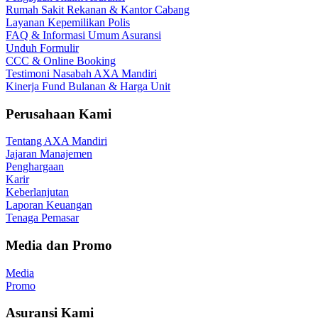
Rumah Sakit Rekanan & Kantor Cabang
Layanan Kepemilikan Polis
FAQ & Informasi Umum Asuransi
Unduh Formulir
CCC & Online Booking
Testimoni Nasabah AXA Mandiri
Kinerja Fund Bulanan & Harga Unit
Perusahaan Kami
Tentang AXA Mandiri
Jajaran Manajemen
Penghargaan
Karir
Keberlanjutan
Laporan Keuangan
Tenaga Pemasar
Media dan Promo
Media
Promo
Asuransi Kami