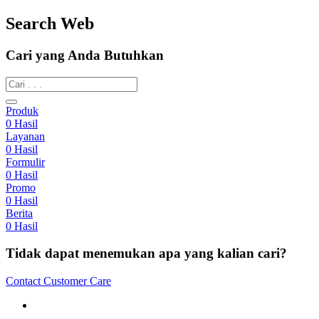
Search Web
Cari yang Anda Butuhkan
Produk
0
Hasil
Layanan
0
Hasil
Formulir
0
Hasil
Promo
0
Hasil
Berita
0
Hasil
Tidak dapat menemukan apa yang kalian cari?
Contact Customer Care