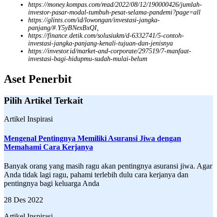
https://money.kompas.com/read/2022/08/12/190000426/jumlah-
investor-pasar-modal-tumbuh-pesat-selama-pandemi?page=all
https://glints.com/id/lowongan/investasi-jangka-
panjang/#.Y5yBNexBxQI,
https://finance.detik.com/solusiukm/d-6332741/5-contoh-
investasi-jangka-panjang-kenali-tujuan-dan-jenisnya
https://investor.id/market-and-corporate/297519/7-manfaat-
investasi-bagi-hidupmu-sudah-mulai-belum
Aset Penerbit
Pilih Artikel Terkait
Artikel Inspirasi
Mengenal Pentingnya Memiliki Asuransi Jiwa dengan
Memahami Cara Kerjanya
Banyak orang yang masih ragu akan pentingnya asuransi jiwa. Agar
Anda tidak lagi ragu, pahami terlebih dulu cara kerjanya dan
pentingnya bagi keluarga Anda
28 Des 2022
Artikel Inspirasi