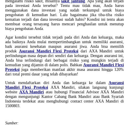
mengalami risiko sakit, misalnya
sakit jantung
. Apa yang akan terjadi
pada investasi Anda tersebut? Tentu mau tidak mau, Anda harus
menggunakan dana investasi yang sudah terkumpul untuk biaya
pengobatan di kemudian hari. Lalu bagaimana jika tiba-tiba risiko
kematian terjadi dan dana investasi sudah habis? Kondisi ini tentu akan
membuat orang tersayang harus mencari penghasilan untuk menutup
biaya pengobatan Anda.
Agar kondisi tersebut tidak terjadi pada diri Anda dan keluarga, maka
ada baiknya Anda mulai mempertimbangkan untuk memiliki asuransi,
baik asuransi kesehatan maupun asuransi jiwa. Anda bisa memilih
produk
Asuransi Mandiri Flexi Proteksi
dari AXA Mandiri untuk
perlindungan masa depan diri sendiri dan keluarga. Dengan asuransi ini,
Anda bisa terlindungi dari berbagai risiko yang mungkin terjadi di
kemudian yang dijamin di dalam polis. Bahkan
Asuransi Mandiri Flexi
Proteksi
juga memberikan manfaat akhir masa asuransi hingga 120%
dari total premi dasar yang telah dibayarkan!
Untuk mendaftarkan diri Anda dan keluarga ke dalam
Asuransi
Mandiri Flexi Proteksi
AXA Mandiri, silakan langsung kunjungi
website
AXA Mandiri
atau hubungi Financial Advisor AXA Mandiri
dengan mengunjungi Kantor Cabang Bank Mandiri atau Bank Syariah
Indonesia terdekat atau menghubungi contact center AXA Mandiri di
1500803.
Sumber: