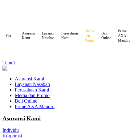
Media
Prime
Asuransi
Layanan
Perusahaan
Beli
dan
AXA
Cari
Kami
Nasabah
Kami
Online
Promo
Mandiri
Temui
Asuransi Kami
Layanan Nasabah
Perusahaan Kami
Media dan Promo
Beli Online
Prime AXA Mandiri
Asuransi Kami
Individu
Korporasi