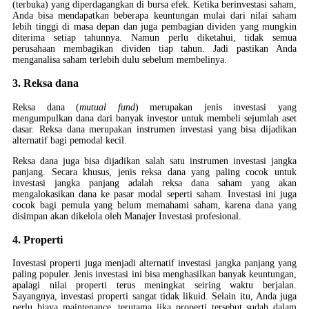
(terbuka) yang diperdagangkan di bursa efek. Ketika berinvestasi saham,
Anda bisa mendapatkan beberapa keuntungan mulai dari nilai saham
lebih tinggi di masa depan dan juga pembagian dividen yang mungkin
diterima setiap tahunnya. Namun perlu diketahui, tidak semua
perusahaan membagikan dividen tiap tahun. Jadi pastikan Anda
menganalisa saham terlebih dulu sebelum membelinya.
3. Reksa dana
Reksa dana (
mutual fund
) merupakan jenis investasi yang
mengumpulkan dana dari banyak investor untuk membeli sejumlah aset
dasar. Reksa dana merupakan instrumen investasi yang bisa dijadikan
alternatif bagi pemodal kecil.
Reksa dana juga bisa dijadikan salah satu instrumen investasi jangka
panjang. Secara khusus, jenis reksa dana yang paling cocok untuk
investasi jangka panjang adalah reksa dana saham yang akan
mengalokasikan dana ke pasar modal seperti saham. Investasi ini juga
cocok bagi pemula yang belum memahami saham, karena dana yang
disimpan akan dikelola oleh Manajer Investasi profesional.
4. Properti
Investasi properti juga menjadi alternatif investasi jangka panjang yang
paling populer. Jenis investasi ini bisa menghasilkan banyak keuntungan,
apalagi nilai properti terus meningkat seiring waktu berjalan.
Sayangnya, investasi properti sangat tidak likuid. Selain itu, Anda juga
perlu biaya maintenance, terutama jika properti tersebut sudah dalam