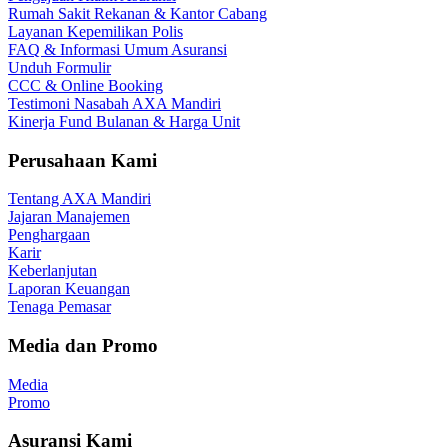
Rumah Sakit Rekanan & Kantor Cabang
Layanan Kepemilikan Polis
FAQ & Informasi Umum Asuransi
Unduh Formulir
CCC & Online Booking
Testimoni Nasabah AXA Mandiri
Kinerja Fund Bulanan & Harga Unit
Perusahaan Kami
Tentang AXA Mandiri
Jajaran Manajemen
Penghargaan
Karir
Keberlanjutan
Laporan Keuangan
Tenaga Pemasar
Media dan Promo
Media
Promo
Asuransi Kami