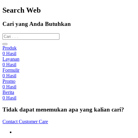
Search Web
Cari yang Anda Butuhkan
Produk
0
Hasil
Layanan
0
Hasil
Formulir
0
Hasil
Promo
0
Hasil
Berita
0
Hasil
Tidak dapat menemukan apa yang kalian cari?
Contact Customer Care