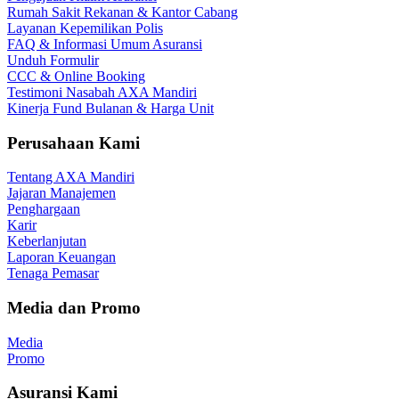
Rumah Sakit Rekanan & Kantor Cabang
Layanan Kepemilikan Polis
FAQ & Informasi Umum Asuransi
Unduh Formulir
CCC & Online Booking
Testimoni Nasabah AXA Mandiri
Kinerja Fund Bulanan & Harga Unit
Perusahaan Kami
Tentang AXA Mandiri
Jajaran Manajemen
Penghargaan
Karir
Keberlanjutan
Laporan Keuangan
Tenaga Pemasar
Media dan Promo
Media
Promo
Asuransi Kami