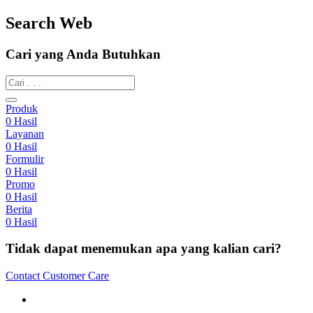
Search Web
Cari yang Anda Butuhkan
Produk
0
Hasil
Layanan
0
Hasil
Formulir
0
Hasil
Promo
0
Hasil
Berita
0
Hasil
Tidak dapat menemukan apa yang kalian cari?
Contact Customer Care